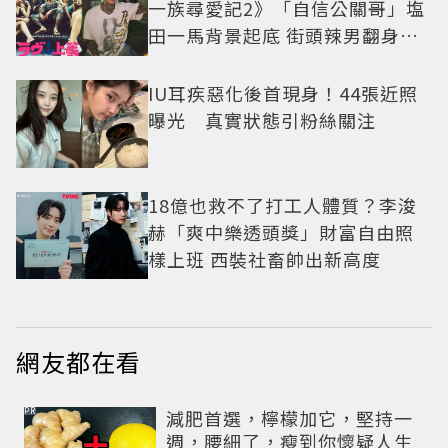
一族尋愛記2》「自信公關哥」塩
田一馬背景起底 街頭辣男翻身當
老闆
IU耳疾惡化後首現身！44張近照
曝光 真實狀態引粉絲關注
18億也救不了打工人體質？李浚
赫「爽中樂透頭獎」財富自由照
樣上班 西裝社畜帥出新高度
網友都在看
PR
減肥首選，檸檬加它，堅持一
週，腰細了，瘦到你懷疑人生