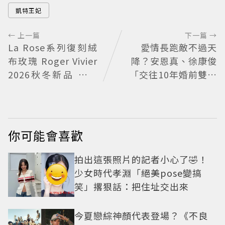
凱特王妃
← 上一篇
下一篇 →
La Rose系列復刻絨
愛情長跑敵不過天
布玫瑰 Roger Vivier
降？安恩真、徐康俊
2026秋冬新品 繁花
「交往10年婚前雙出
不褪
軌」四角戀失控挑戰
愛情底線
你可能會喜歡
拍出這張照片的記者小心了🤣！
少女時代孝淵「絕美pose變搞
笑」撂狠話：把住址交出來
今夏戀綜神顏代表登場？《不良