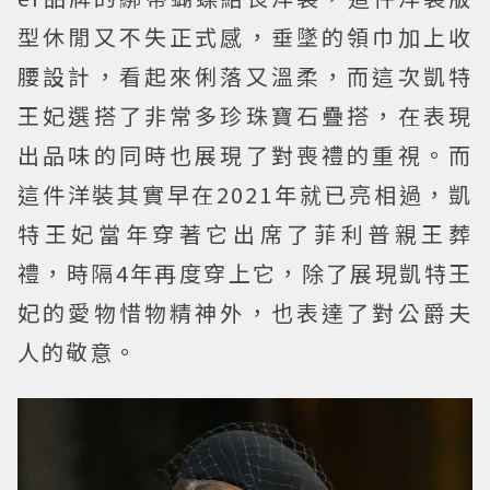
型休閒又不失正式感，垂墜的領巾加上收
腰設計，看起來俐落又溫柔，而這次凱特
王妃選搭了非常多珍珠寶石疊搭，在表現
出品味的同時也展現了對喪禮的重視。而
這件洋裝其實早在2021年就已亮相過，凱
特王妃當年穿著它出席了菲利普親王葬
禮，時隔4年再度穿上它，除了展現凱特王
妃的愛物惜物精神外，也表達了對公爵夫
人的敬意。