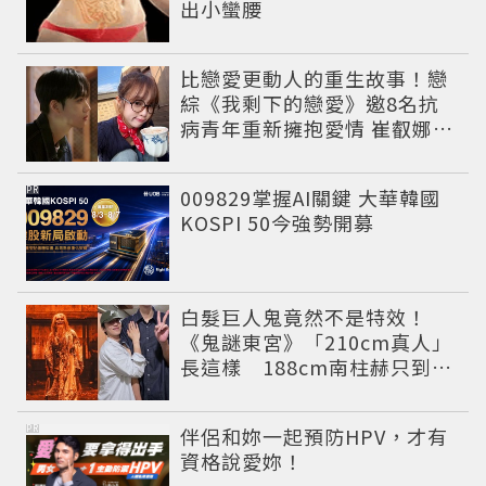
出小蠻腰
比戀愛更動人的重生故事！戀
綜《我剩下的戀愛》邀8名抗
病青年重新擁抱愛情 崔叡娜淚
揭童年抗癌傷痛
PR
009829掌握AI關鍵 大華韓國
KOSPI 50今強勢開募
白髮巨人鬼竟然不是特效！
《鬼謎東宮》「210cm真人」
長這樣 188cm南柱赫只到他
胸口
PR
伴侶和妳一起預防HPV，才有
資格說愛妳！