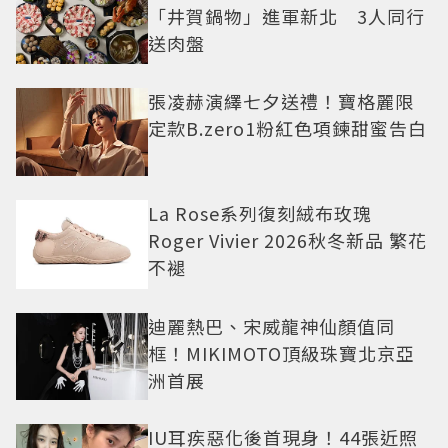
「井賀鍋物」進軍新北 3人同行
送肉盤
張凌赫演繹七夕送禮！寶格麗限
定款B.zero1粉紅色項鍊甜蜜告白
La Rose系列復刻絨布玫瑰
Roger Vivier 2026秋冬新品 繁花
不褪
迪麗熱巴、宋威龍神仙顏值同
框！MIKIMOTO頂級珠寶北京亞
洲首展
IU耳疾惡化後首現身！44張近照