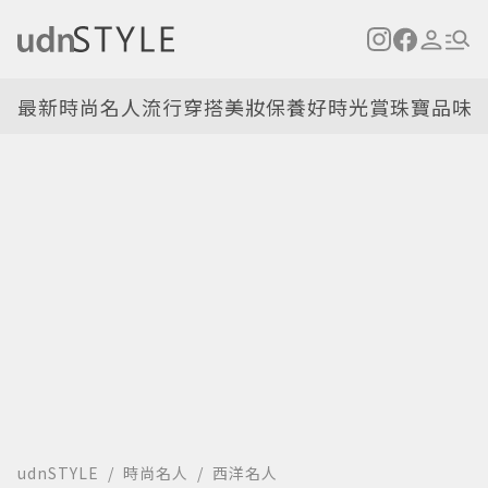
最新
時尚名人
流行穿搭
美妝保養
好時光
賞珠寶
品味
udnSTYLE
時尚名人
西洋名人