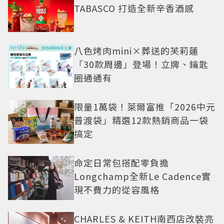
TABASCO 打造全新辛香酒感
八色烤肉mini×葬送的芙莉蓮
「30款周邊」登場！立牌、鑰匙
圈通通有
限量1萬袋！萊爾富推「2026中元
普渡袋」精選12款熱銷商品一袋
搞定
命定日常包搭配零負擔
Longchamp全新Le Cadence實
現不費力的從容風格
CHARLES & KEITH南西店改裝亮