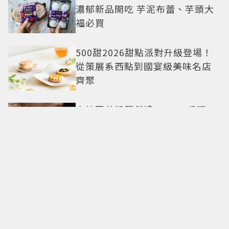
濃郁新品開吃 芋泥布蕾、芋頭大
福必買
500甜2026甜點派對升級登場！
從策展系西點到國宴級美味名店
齊聚
卡地亞父親節獻禮！LOVE手環、
Tank腕表 摩登新意演繹永不退流
行經典
18億也救不了打工人體質？李浚
赫「爽中樂透頭獎」財富自由照
樣上班 西裝社畜帥出新高度
九年後再洗版！湯姆霍蘭德