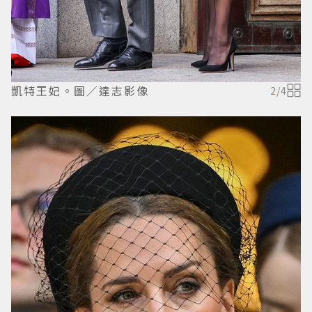
凱特王妃。圖／達志影像
2
/
4