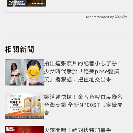
Recommended by
相關新聞
拍出這張照片的記者小心了🤣！
少女時代孝淵「絕美pose變搞
笑」撂狠話：把住址交出來
鐵道迷快搶！金牌台啤首度聯名
台灣高鐵 全新N700ST限定罐開
賣
火辣開喝！絕對伏特加攜手