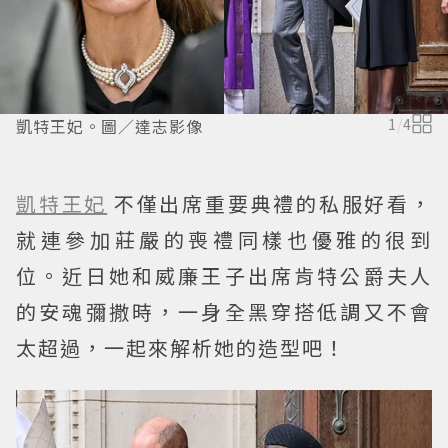
凱特王妃。圖／達志影像
1
/
4
凱特王妃
不僅出席重要典禮的私服好看，
就連參加莊嚴的喪禮同樣也優雅的很到
位。近日她和威廉王子出席肯特公爵夫人
的安魂彌撒時，一身全黑穿搭低調又不會
太超過，一起來解析她的造型吧！