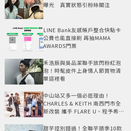
曝光 真實狀態引粉絲關注
LINE Bank友感帳戶整合快點卡
公費也能直接刷 再抽MAMA
AWARDS門票
禾浩辰與吳品潔聯手放閃粉紅泡
泡！時髦皮件上身情人節買物清
單這裡看
中山站又多一個必逛理由！
CHARLES & KEITH 南西門市全
新改裝 攜手 FLARE U、程予希演
繹秋季時尚
甜芋控別錯過！全聯芋頭季10款