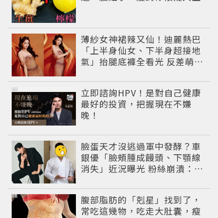
薄紗女神裙辣又仙！迪麗熱巴
「上半身仙女、下半身超接地
氣」抬腿底褲全看光 反差萌穿
搭超圈粉
PR
立即諮詢HPV！是對自己健康
最好的投資，把握現在不嫌
晚！
臉蛋天才沒逃過軍中發酵？車
銀優「臉頰腫成饅頭、下顎線
消失」近況曝光 粉絲崩潰：空
氣有酵母😭
PR
腹部脂肪的「剋星」找到了，
常吃這幾物，吃走大肚囊，瘦