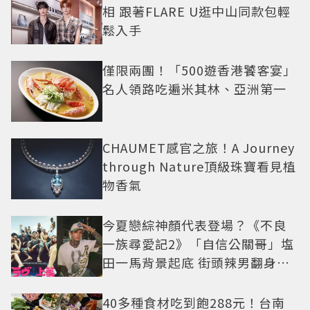
相 跟著FLARE U逛中山同款包輕
鬆入手
僅限兩團！「500遊香港饕客宴」
名人領路吃遍米其林、亞洲第一
CHAUMET感官之旅！A Journey
through Nature頂級珠寶看見植
物香氣
今夏戀綜神顏代表登場？《不良
一族尋愛記2》「自信公關哥」塩
田一馬背景起底 街頭辣男翻身當
老闆
40多種食材吃到飽288元！台南