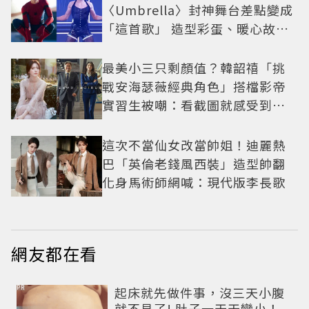
〈Umbrella〉封神舞台差點變成
「這首歌」 造型彩蛋、暖心故事
一次公開
最美小三只剩顏值？韓韶禧「挑
戰安海瑟薇經典角色」搭檔影帝
實習生被嘲：看截圖就感受到演
技
這次不當仙女改當帥姐！迪麗熱
巴「英倫老錢風西裝」造型帥翻
化身馬術師網喊：現代版李長歌
網友都在看
PR
起床就先做件事，沒三天小腹
就不見了! 肚子一天天變小！