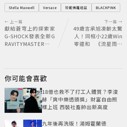
Stella Maxwell
Versace
珍妮佛羅培茲
BLACKPINK
← 上一篇
下一篇 →
獻給蒼穹上的探索家
49歲言承旭凍齡太驚
G-SHOCK發表全新G
人！同框小22歲Win
RAVITYMASTER飛
零違和 《流星雨》
行表 與天比高
萬人合唱超催淚
你可能會喜歡
18億也救不了打工人體質？李浚
赫「爽中樂透頭獎」財富自由照
樣上班 西裝社畜帥出新高度
九年後再洗版！湯姆霍蘭德