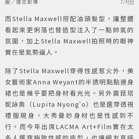
圖／達志影像
2
/
4
而Stella Maxwell搭配油頭髮型，讓整體
看起來更俐落也替造型注入了一點帥氣的
氛圍，加上Stella Maxwell拍照時的眼神
實在是氣勢逼人。
除了Stella Maxwell穿得性感惹火外，美
女藝術家Anna Weyant的半透明點點連身
裙也是幾乎要把身材看光光。另外露琵塔
妮詠奧（Lupita Nyong'o）也是選穿透視
禮服現身，大秀曼妙身材也是性感到不
行。而今年出席LACMA Art+Film實在太
多人選穿極致性感的造型，也讓網友直呼