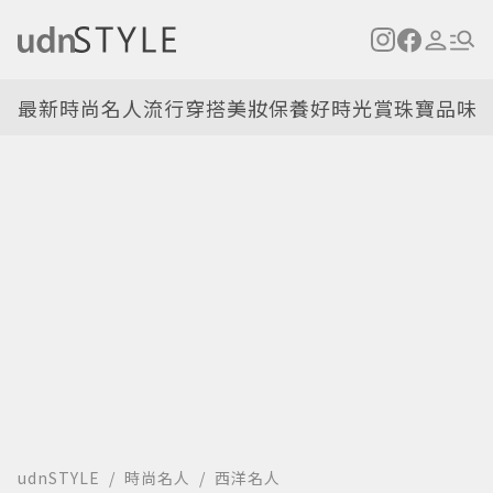
最新
時尚名人
流行穿搭
美妝保養
好時光
賞珠寶
品味
udnSTYLE
時尚名人
西洋名人