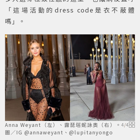
「這場活動的dress code是衣不蔽體
嗎」。
Anna Weyant（左）、露琵塔妮詠奧（右）。
4
/
4
圖／IG @annaweyant、@lupitanyongo