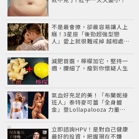
不是最會撩，卻最容易讓人上
癮！3星座「後勁超強型戀
人」愛上就很難戒掉 越相處越
有魅力
PR
減肥首選，檸檬加它，堅持一
週，腰細了，瘦到你懷疑人生
氣血好充足的美！「布蘭妮接
班人」泰特麥可蕾「全身鍍
金」登Lollapalooza 力量感
曲線身材美翻全場
PR
立即諮詢HPV！是對自己健康
最好的投資，把握現在不嫌