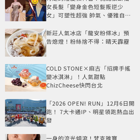
女長髮「變身金色短髮叛逆少
女」可塑性超強 帥氣、優雅自由
切換
新莊人氣冰店「龍安粉條冰」預
告熄燈！粉絲捨不得：晴天霹靂
COLD STONE×麻古「招牌手搖
變冰淇淋」！人氣甜點
ChizCheese快閃台北
「2026 OPEN! RUN」12月6日開
跑！ 7大卡通IP、明星領跑熱血出
發
一身的流光傾瀉！梵克雅寶