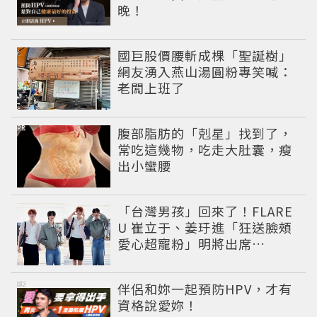
晚！
國巨股價腰斬成棵「聖誕樹」
網友湧入燕山湯圓粉專笑喊：
老闆上班了
PR
腹部脂肪的「剋星」找到了，
常吃這幾物，吃走大肚囊，瘦
出小蠻腰
「台灣男孩」回來了！FLARE
U 崔立于、姜玗進「狂送臉頰
愛心超寵粉」明將出席
CHARLES & KEITH開幕活動
PR
伴侶和妳一起預防HPV，才有
資格說愛妳！