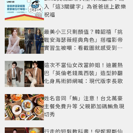
入「這3關鍵字」為爸爸送上歡樂
祝福
最美小三只剩顏值？韓韶禧「挑
戰安海瑟薇經典角色」搭檔影帝
實習生被嘲：看截圖就感受到演
技
這次不當仙女改當帥姐！迪麗熱
巴「英倫老錢風西裝」造型帥翻
化身馬術師網喊：現代版李長歌
姓名音同「鮪」注意！台北萬豪
主餐免費升等 父親節加碼鮪魚現
切秀
行走的短髮教科書！倪妮狠斷仙