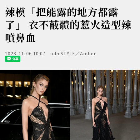
辣模「把能露的地方都露
了」 衣不蔽體的惹火造型辣
噴鼻血
2023-11-06 10:07
udn STYLE／Amber