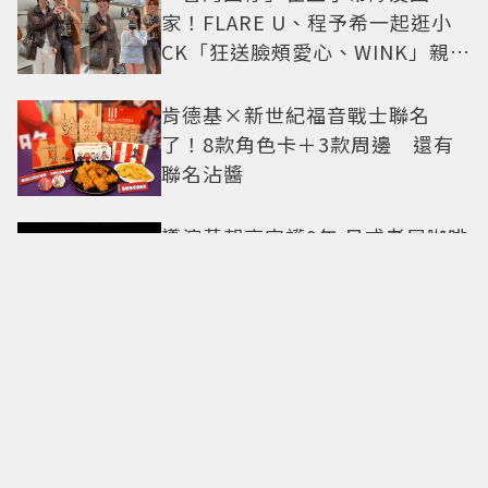
家！FLARE U、程予希一起逛小
CK「狂送臉頰愛心、WINK」親曝
中山站私藏必逛名單
肯德基×新世紀福音戰士聯名
了！8款角色卡＋3款周邊 還有
聯名沾醬
導演黃朝亮守護9年 日式老屋咖啡
館將熄燈！8月底前邀旅人最後告
別
接接這個事業愛情追星運！《我
的偶像總裁》「年下男」姜勳變
身冰山總裁 金慧峻追星成功還偶
遇愛情
7-ELEVEN星級饗宴「泰味雙饗」