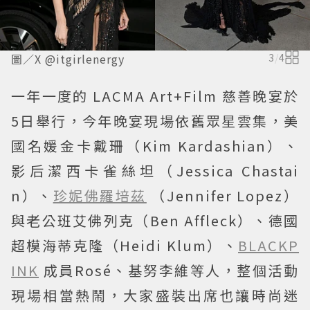
圖／X @itgirlenergy
3
/
4
一年一度的 LACMA Art+Film 慈善晚宴於
5日舉行，今年晚宴現場依舊眾星雲集，美
國名媛金卡戴珊（Kim Kardashian）、
影后潔西卡雀絲坦（Jessica Chastai
n）、
珍妮佛羅培茲
（Jennifer Lopez）
與老公班艾佛列克（Ben Affleck）、德國
超模海蒂克隆（Heidi Klum）、
BLACKP
INK
成員Rosé、基努李維等人，整個活動
現場相當熱鬧，大家盛裝出席也讓時尚迷