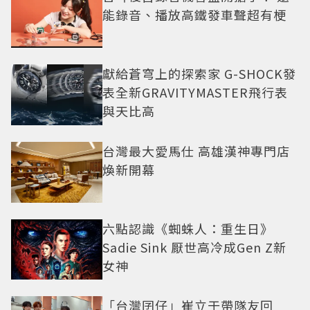
能錄音、播放高鐵發車聲超有梗
獻給蒼穹上的探索家 G-SHOCK發
表全新GRAVITYMASTER飛行表
與天比高
台灣最大愛馬仕 高雄漢神專門店
煥新開幕
六點認識《蜘蛛人：重生日》
Sadie Sink 厭世高冷成Gen Z新
女神
「台灣囝仔」崔立于帶隊友回