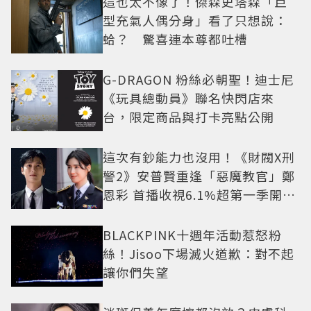
這也太不像了！傑森史塔森「巨
型充氣人偶分身」看了只想說：
蛤？ 驚喜連本尊都吐槽
G-DRAGON 粉絲必朝聖！迪士尼
《玩具總動員》聯名快閃店來
台，限定商品與打卡亮點公開
這次有鈔能力也沒用！《財閥X刑
警2》安普賢重逢「惡魔教官」鄭
恩彩 首播收視6.1%超第一季開紅
盤
BLACKPINK十週年活動惹怒粉
絲！Jisoo下場滅火道歉：對不起
讓你們失望