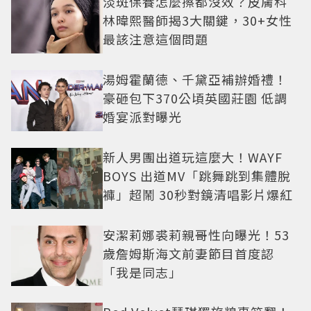
淡斑保養怎麼擦都沒效？皮膚科
林暐熙醫師揭3大關鍵，30+女性
最該注意這個問題
湯姆霍蘭德、千黛亞補辦婚禮！
豪砸包下370公頃英國莊園 低調
婚宴派對曝光
新人男團出道玩這麼大！WAYF
BOYS 出道MV「跳舞跳到集體脫
褲」超鬧 30秒對鏡清唱影片爆紅
安潔莉娜裘莉親哥性向曝光！53
歲詹姆斯海文前妻節目首度認
「我是同志」