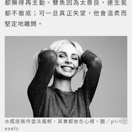
都懶得再主動。雙魚因為太善良，連生氣
都不徹底；可一旦真正失望，他會溫柔而
堅定地離開。
水瓶座裝作雲淡風輕，其實都放在心裡。圖／p
4
/
4
exels