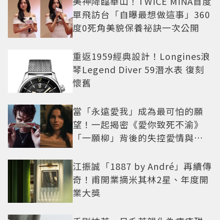
美神降臨華山！TWICE MINA首度
單飛訪台「自曝最想做這事」360
度0死角美貌保養祕訣一次公開
重返1959經典設計！Longines浪
琴Legend Diver 59潛水表 復刻
懷舊
當「永遠愛我」成為最可怕的願
望！一起揭密《愛你致死不渝》
「一願柳」背後的失控愛情與爆
紅之路
江振誠「1887 by André」再續傳
奇！甫開業摘米其林2星、年度開
業大獎