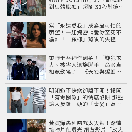
到集體脫褲」超鬧 30秒對鏡清
唱影片爆紅
當「永遠愛我」成為最可怕的
願望！一起揭密《愛你至死不
渝》「一願柳」背後的失控愛
情與爆紅之路
東野圭吾神作翻拍！「嫌犯家
人、被害人遺族聯手」命案真
相竟動搖了 《天使與蝙蝠》
超越懸疑框架展開
明知道不快樂卻離不開！揭開
「有毒關係」的情感陷阱 那些
讓人反覆回頭的「毒愛」為何
比菸還難戒？
黃寅燁惠利吻戲太火辣！深情
接吻片段曝光 網友影片「放大