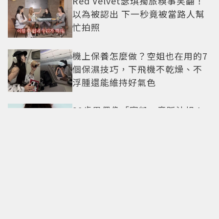
Red Velvet瑟琪獨旅糗事笑翻！
以為被認出 下一秒竟被當路人幫
忙拍照
機上保養怎麼做？空姐也在用的7
個保濕技巧，下飛機不乾燥、不
浮腫還能維持好氣色
29歲男偶像「寵粉」竟踩法規！
遭警方約談後現身籲粉絲守法
7-ELEVEN哈根達斯限時優惠再加
碼 迷你杯、雪糕、雪酥「買10送
13」