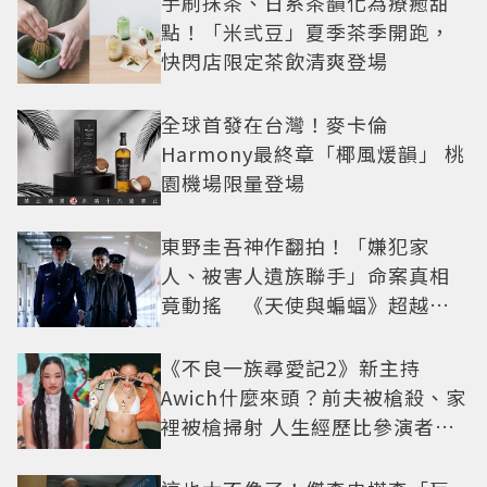
手刷抹茶、日系茶韻化為療癒甜
點！「米弎豆」夏季茶季開跑，
快閃店限定茶飲清爽登場
全球首發在台灣！麥卡倫
Harmony最終章「椰風煖韻」 桃
園機場限量登場
東野圭吾神作翻拍！「嫌犯家
人、被害人遺族聯手」命案真相
竟動搖 《天使與蝙蝠》超越懸
疑框架展開
《不良一族尋愛記2》新主持
Awich什麼來頭？前夫被槍殺、家
裡被槍掃射 人生經歷比參演者還
抓馬！