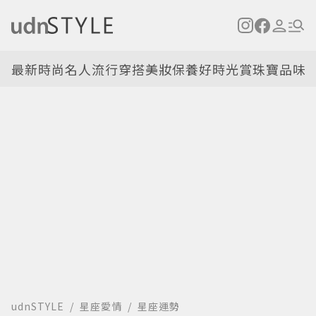
最新
時尚名人
流行穿搭
美妝保養
好時光
賞珠寶
品味
udnSTYLE
星座愛情
星座運勢