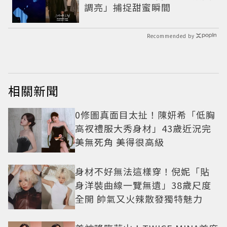
調亮」捕捉甜蜜瞬間
Recommended by
相關新聞
0修圖真面目太扯！陳妍希「低胸
高衩禮服大秀身材」43歲近況完
美無死角 美得很高級
身材不好無法這樣穿！倪妮「貼
身洋裝曲線一覽無遺」38歲尺度
全開 帥氣又火辣散發獨特魅力