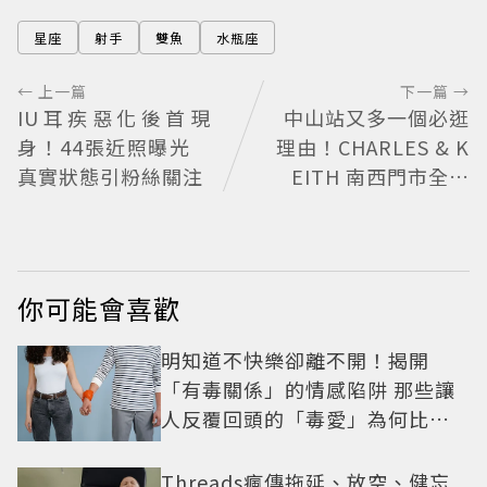
星座
射手
雙魚
水瓶座
← 上一篇
下一篇 →
IU耳疾惡化後首現
中山站又多一個必逛
身！44張近照曝光
理由！CHARLES & K
真實狀態引粉絲關注
EITH 南西門市全新
改裝 攜手 FLARE
U、程予希演繹秋季
時尚
你可能會喜歡
明知道不快樂卻離不開！揭開
「有毒關係」的情感陷阱 那些讓
人反覆回頭的「毒愛」為何比菸
還難戒？
Threads瘋傳拖延、放空、健忘