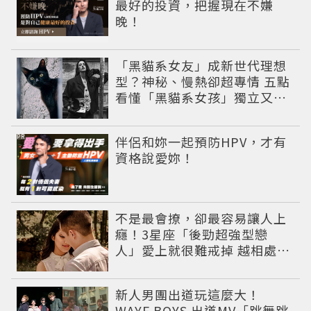
最好的投資，把握現在不嫌
晚！
「黑貓系女友」成新世代理想
型？神秘、慢熱卻超專情 五點
看懂「黑貓系女孩」獨立又深
情的感情哲學
PR
伴侶和妳一起預防HPV，才有
資格說愛妳！
不是最會撩，卻最容易讓人上
癮！3星座「後勁超強型戀
人」愛上就很難戒掉 越相處越
有魅力
新人男團出道玩這麼大！
WAYF BOYS 出道MV「跳舞跳