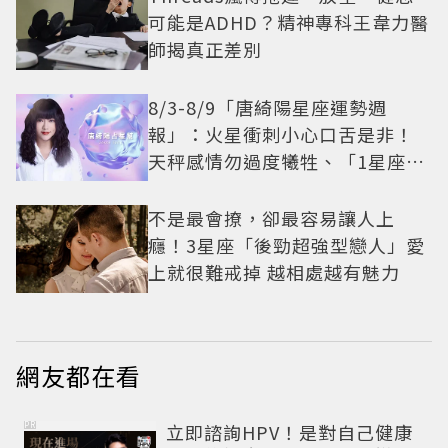
可能是ADHD？精神專科王韋力醫
師揭真正差別
8/3-8/9「唐綺陽星座運勢週
報」：火星衝刺小心口舌是非！
天秤感情勿過度犧牲、「1星座」
有年下戀機會
不是最會撩，卻最容易讓人上
癮！3星座「後勁超強型戀人」愛
上就很難戒掉 越相處越有魅力
網友都在看
PR
立即諮詢HPV！是對自己健康