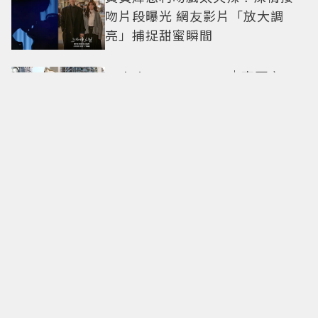
吻片段曝光 網友影片「放大調
亮」捕捉甜蜜瞬間
Only in Hong Kong｜東西交
融，新舊並存 ｜摺疊城市-香港
不只月餅！「酥炸軟殼蟹＋蟹黃
醬」、「特調肉品＋調味鹽」中
秋送創意
拍出這張照片的記者小心了🤣！
少女時代孝淵「絕美pose變搞
笑」撂狠話：把住址交出來
必比登主廚進駐！ 台北最美百年