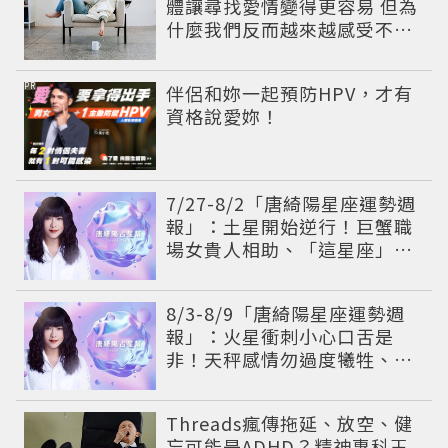
體讓尋找愛情變得更容易 但為
什麼我們反而越來越感受不到
真正的心動？
PR
伴侶和妳一起預防HPV，才有
資格說愛妳！
7/27-8/2「唐綺陽星座運勢週
報」：土星開始逆行！巨蟹職
場女貴人相助、「這星座」感
情失衡多變數
8/3-8/9「唐綺陽星座運勢週
報」：火星衝刺小心口舌是
非！天秤感情勿過度犧牲、
「1星座」有年下戀機會
Threads瘋傳拖延、放空、健
忘可能是ADHD？精神專科王