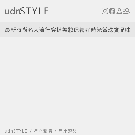
最新
時尚名人
流行穿搭
美妝保養
好時光
賞珠寶
品味
udnSTYLE
星座愛情
星座運勢