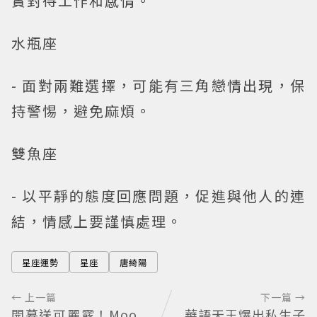
實對待工作和感情。
水瓶座
- 面對兩難選擇，可能有三角戀情出現，保
持警惕，避免麻煩。
雙魚座
- 以平靜的態度回應問題，促進與他人的連
結，情感上要謹慎處理。
星座運勢
星座
唐綺陽
← 上一篇
下一篇 →
開幕送可麗露！Moo
華語天王爆出私生子