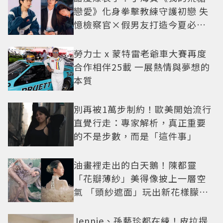
戀愛》化身拳擊教練守護初戀 失
憶檢察官×假男友打造今夏必看
小甜劇
勞力士 x 蒙特雷老爺車大賽再度
合作相伴25載 一展熱情與夢想的
本質
別再被1萬步制約！歐美開始流行
直覺行走：專家解析，真正重要
的不是步數，而是「這件事」
油畫裡走出的白天鵝！陳都靈
「花瓣薄紗」美得像披上一層空
氣 「頭紗遮面」玩出新花樣朦朧
美感太仙
Jennie、孫藝珍都在練！皮拉提