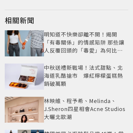
相關新聞
明知道不快樂卻離不開！揭開
「有毒關係」的情感陷阱 那些讓
人反覆回頭的「毒愛」為何比菸
還難戒？
中秋送禮新戰場！法式甜點、北
海道乳酪搶市 爆紅檸檬蛋糕熱
銷破萬顆
林映維、程予希、Melinda、
J.Sheron四星相會Acne Studios
大曬北歐潮