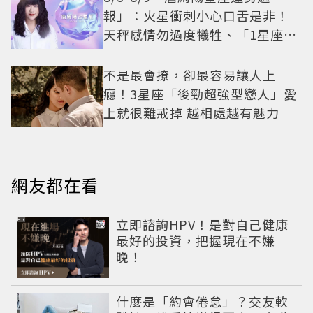
報」：火星衝刺小心口舌是非！
天秤感情勿過度犧牲、「1星座」
有年下戀機會
不是最會撩，卻最容易讓人上
癮！3星座「後勁超強型戀人」愛
上就很難戒掉 越相處越有魅力
網友都在看
PR
立即諮詢HPV！是對自己健康
最好的投資，把握現在不嫌
晚！
什麼是「約會倦怠」？交友軟