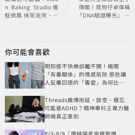
n Baking Studio進
傳聞！陸狗仔卓偉稱
駐微風 抹茶泡芙、芒
「DNA驗證曝光」 全
果塔上桌
網瘋猜3字大咖
你可能會喜歡
明知道不快樂卻離不開！揭開
「有毒關係」的情感陷阱 那些讓
人反覆回頭的「毒愛」為何比菸
還難戒？
Threads瘋傳拖延、放空、健忘
可能是ADHD？精神專科王韋力醫
師揭真正差別
8/3-8/9「唐綺陽星座運勢週