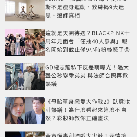
斯不是瘦身運動，教練揭9大迷
思、選課真相
這就是天團待遇？BLACKPINK十
周年見面會「僅抽40人參與」報
名開始到截止僅9小時粉絲怒了😡
GD權志龍私下反差萌曝光！遇大
聲公秒變乖弟弟 與法師合照再掀
熱議
《母胎單身戀愛大作戰2》臥蠶妝
引熱議！為什麼看起來這麼不自
然？彩妝師教你正確畫法
黃寅燁惠利吻戲太火辣！深情接