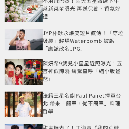
不用飛巴黎！兩大五星飯店下午
茶新菜單曝光 再送保養、香氛好
禮
JYP朴軫永爆笑短片瘋傳！「穿垃
圾袋」趕場Waterbomb 被虧
「應該改名JPG」
陳妍希9歲兒小星星近照曝光！五
官神似陳曉 網驚直呼「縮小版爸
爸」
法籍三星名廚Paul Pairet揮軍台
北 帶來「簡單，從不簡單」料理
哲學
甜度爆表了！丁海寅《我的荒糖