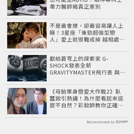
韋力醫師揭真正差別
不是最會撩，卻最容易讓人上
癮！3星座「後勁超強型戀
人」愛上就很難戒掉 越相處越
有魅力
獻給蒼穹上的探索家 G-
SHOCK發表全新
GRAVITYMASTER飛行表 與天
比高
《母胎單身戀愛大作戰2》臥
蠶妝引熱議！為什麼看起來這
麼不自然？彩妝師教你正確畫
法
Recommended by