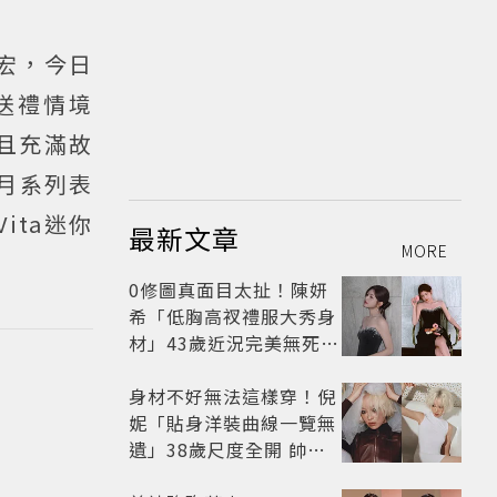
宏，今日
送禮情境
靜且充滿故
新月系列表
ita迷你
最新文章
MORE
0修圖真面目太扯！陳妍
希「低胸高衩禮服大秀身
材」43歲近況完美無死角
美得很高級
身材不好無法這樣穿！倪
妮「貼身洋裝曲線一覽無
遺」38歲尺度全開 帥氣
又火辣散發獨特魅力