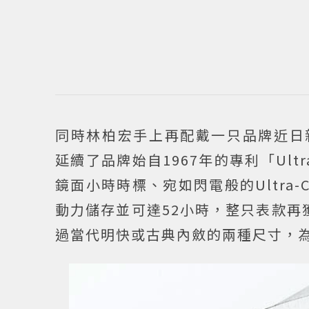
同時林柏宏手上再配戴一只品牌近日新作：高
延續了品牌始自1967年的專利「Ult
鏡面小時時標、宛如閃電般的Ultra-Ch
動力儲存並可達52小時，整只表款再獲
過當代明快或古典內斂的兩種尺寸，