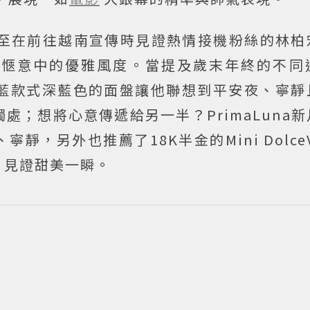
甚至在前往越南宣傳時見證熱情接機粉絲的林柏
現愜意中的優雅風度。當提及歲末年終的不同
e子夜藍款式深藍色的面盤讓他聯想到平安夜、寧
處；想將心意傳遞給另一半？PrimaLuna
，另外也推薦了18K半金的Mini DolceV
、見證甜美一瞬。