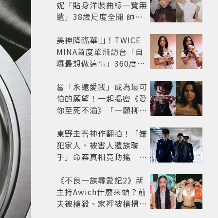
妮「貼身洋裝曲線一覽無
遺」38歲尺度全開 帥氣
又火辣散發獨特魅力
美神降臨華山！TWICE
MINA首度單飛訪台「自
曝最想做這事」360度0
死角美貌保養祕訣一次公
開
當「永遠愛我」成為最可
怕的願望！一起揭密《愛
你至死不渝》「一願柳」
背後的失控愛情與爆紅之
路
東野圭吾神作翻拍！「嫌
犯家人、被害人遺族聯
手」命案真相竟動搖
《天使與蝙蝠》超越懸疑
框架展開
《不良一族尋愛記2》新
主持Awich什麼來頭？前
夫被槍殺、家裡被槍掃射
人生經歷比參演者還抓