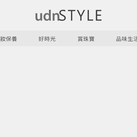
美妝保養
好時光
賞珠寶
品味生