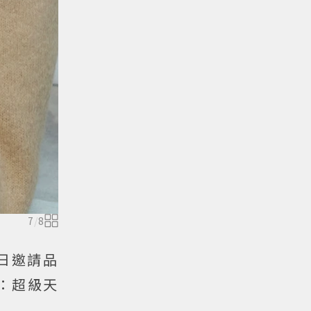
7
/
8
今日邀請品
：超級天