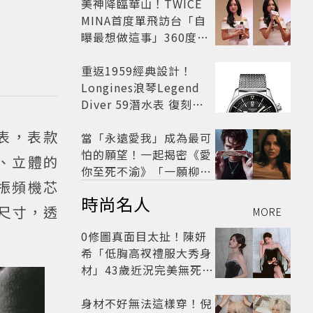
美神降臨華山！TWICE
MINA首度單飛訪台「自
曝最想做這事」360度0
死角美貌保養祕訣一次公
開
重返1959經典設計！
Longines浪琴Legend
Diver 59潛水表 復刻懷
舊
腕表，表款
當「永遠愛我」成為最可
怕的願望！一起揭密《愛
紋、立體的
你至死不渝》「一願柳」
高振頻機芯
背後的失控愛情與爆紅之
時尚名人
路
種尺寸，透
MORE
0修圖真面目太扯！陳妍
希「低胸高衩禮服大秀身
材」43歲近況完美無死角
美得很高級
身材不好無法這樣穿！倪