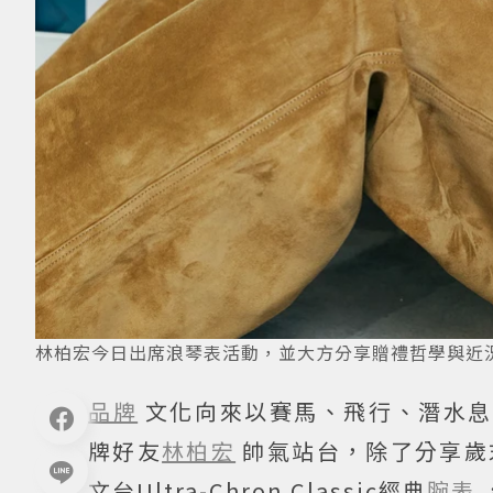
林柏宏今日出席浪琴表活動，並大方分享贈禮哲學與近況。圖
品牌
文化向來以賽馬、飛行、潛水息息
牌好友
林柏宏
帥氣站台，除了分享歲
文台Ultra-Chron Classic經典
腕表