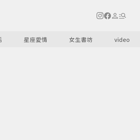
活
星座愛情
女生書坊
video