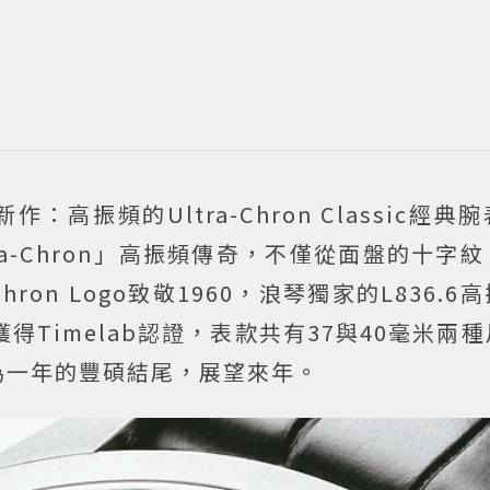
振頻的Ultra-Chron Classic經典
ra-Chron」高振頻傳奇，不僅從面盤的十字
ron Logo致敬1960，浪琴獨家的L836.6
得Timelab認證，表款共有37與40毫米兩
為一年的豐碩結尾，展望來年。