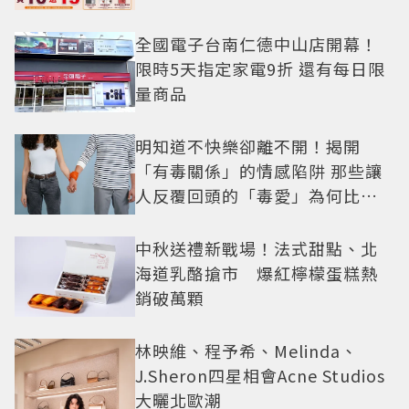
全國電子台南仁德中山店開幕！
限時5天指定家電9折 還有每日限
量商品
明知道不快樂卻離不開！揭開
「有毒關係」的情感陷阱 那些讓
人反覆回頭的「毒愛」為何比菸
還難戒？
中秋送禮新戰場！法式甜點、北
海道乳酪搶市 爆紅檸檬蛋糕熱
銷破萬顆
林映維、程予希、Melinda、
J.Sheron四星相會Acne Studios
大曬北歐潮