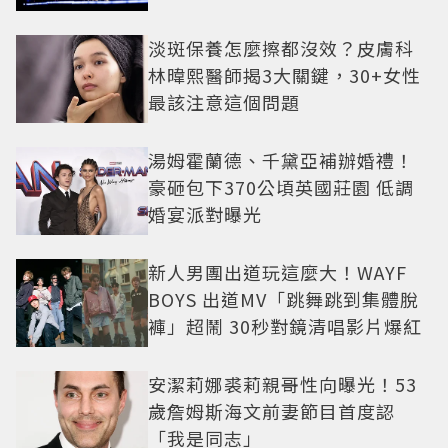
淡斑保養怎麼擦都沒效？皮膚科
林暐熙醫師揭3大關鍵，30+女性
最該注意這個問題
湯姆霍蘭德、千黛亞補辦婚禮！
豪砸包下370公頃英國莊園 低調
婚宴派對曝光
新人男團出道玩這麼大！WAYF
BOYS 出道MV「跳舞跳到集體脫
褲」超鬧 30秒對鏡清唱影片爆紅
安潔莉娜裘莉親哥性向曝光！53
歲詹姆斯海文前妻節目首度認
「我是同志」