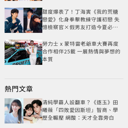
甜度爆表了！丁海寅《我的荒糖
戀愛》化身拳擊教練守護初戀 失
憶檢察官×假男友打造今夏必看
小甜劇
勞力士 x 蒙特雷老爺車大賽再度
合作相伴25載 一展熱情與夢想的
本質
熱門文章
清純學霸人設翻車？《逐玉》田
曦薇「四敗愛因斯坦」智商、學
歷全輾壓 網酸：天才全靠旁白