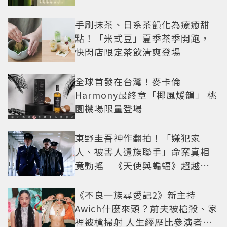
手刷抹茶、日系茶韻化為療癒甜
點！「米弎豆」夏季茶季開跑，
快閃店限定茶飲清爽登場
全球首發在台灣！麥卡倫
Harmony最終章「椰風煖韻」 桃
園機場限量登場
東野圭吾神作翻拍！「嫌犯家
人、被害人遺族聯手」命案真相
竟動搖 《天使與蝙蝠》超越懸
疑框架展開
《不良一族尋愛記2》新主持
Awich什麼來頭？前夫被槍殺、家
裡被槍掃射 人生經歷比參演者還