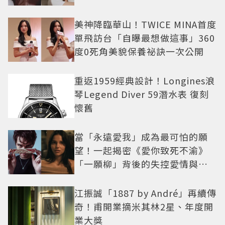
美神降臨華山！TWICE MINA首度
單飛訪台「自曝最想做這事」360
度0死角美貌保養祕訣一次公開
重返1959經典設計！Longines浪
琴Legend Diver 59潛水表 復刻
懷舊
當「永遠愛我」成為最可怕的願
望！一起揭密《愛你致死不渝》
「一願柳」背後的失控愛情與爆
紅之路
江振誠「1887 by André」再續傳
奇！甫開業摘米其林2星、年度開
業大獎