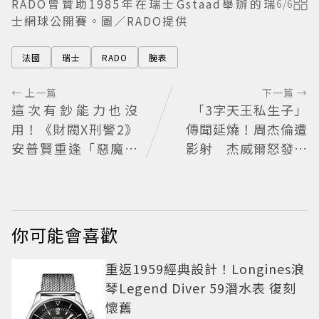
RADO曾贊助1985年在瑞士Gstaad舉辦的瑞
6
/
6
士網球公開賽。圖／RADO提供
法國
瑞士
RADO
腕表
← 上一篇
下一篇 →
這次有鈔能力也沒
「3字天王私生子」
用！《財閥X刑警2》
傳聞延燒！周杰倫遭
安普賢重逢「惡魔教
影射 杰威爾怒發聲
官」鄭恩彩 首播收視
明
6.1%超第一季開紅盤
你可能會喜歡
重返1959經典設計！Longines浪
琴Legend Diver 59潛水表 復刻
懷舊