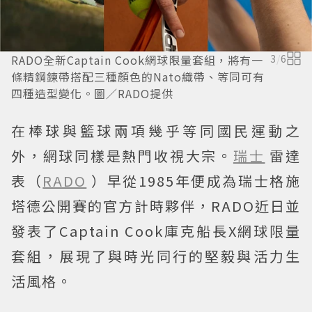
RADO全新Captain Cook網球限量套組，將有一
3
/
6
條精鋼鍊帶搭配三種顏色的Nato織帶、等同可有
四種造型變化。圖／RADO提供
在棒球與籃球兩項幾乎等同國民運動之
外，網球同樣是熱門收視大宗。
瑞士
雷達
表（
RADO
）早從1985年便成為瑞士格施
塔德公開賽的官方計時夥伴，RADO近日並
發表了Captain Cook庫克船長X網球限量
套組，展現了與時光同行的堅毅與活力生
活風格。