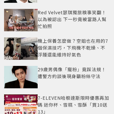
Red Velvet瑟琪獨旅糗事笑翻！
以為被認出 下一秒竟被當路人幫
忙拍照
機上保養怎麼做？空姐也在用的7
個保濕技巧，下飛機不乾燥、不
浮腫還能維持好氣色
29歲男偶像「寵粉」竟踩法規！
遭警方約談後現身籲粉絲守法
7-ELEVEN哈根達斯限時優惠再加
碼 迷你杯、雪糕、雪酥「買10送
13」