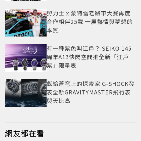
勞力士 x 蒙特雷老爺車大賽再度
合作相伴25載 一展熱情與夢想的
本質
有一種紫色叫江戶？ SEIKO 145
周年A13快閃空間推全新「江戶
紫」限量表
獻給蒼穹上的探索家 G-SHOCK發
表全新GRAVITYMASTER飛行表
與天比高
網友都在看