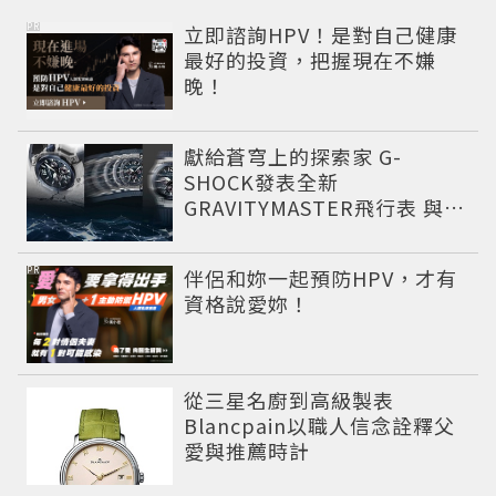
PR
立即諮詢HPV！是對自己健康
最好的投資，把握現在不嫌
晚！
獻給蒼穹上的探索家 G-
SHOCK發表全新
GRAVITYMASTER飛行表 與天
比高
PR
伴侶和妳一起預防HPV，才有
資格說愛妳！
從三星名廚到高級製表
Blancpain以職人信念詮釋父
愛與推薦時計