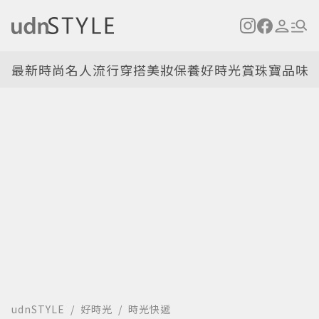
最新
時尚名人
流行穿搭
美妝保養
好時光
賞珠寶
品味
udnSTYLE
好時光
時光快遞