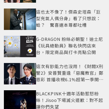
抓馬！
這也太不像了！傑森史塔森「巨
型充氣人偶分身」看了只想說：
蛤？ 驚喜連本尊都吐槽
G-DRAGON 粉絲必朝聖！迪士尼
《玩具總動員》聯名快閃店來
台，限定商品與打卡亮點公開
這次有鈔能力也沒用！《財閥X刑
警2》安普賢重逢「惡魔教官」鄭
恩彩 首播收視6.1%超第一季開紅
盤
BLACKPINK十週年活動惹怒粉
絲！Jisoo下場滅火道歉：對不起
讓你們失望