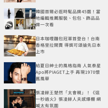
韓國首爾必逛時髦品牌45選！當
地編輯推薦服裝、包包、飾品品
牌一次看
日本咖哩麵包冠軍首登台！台南
香格里拉開賣 得獎可頌搶先日本
上市
給夏日紳士的風格指南 人氣泰星
Apo將PIAGET上手 再現1970懷
舊風華
張凌赫王楚然「太會親」！《這
一秒過火》張凌赫人夫感爆棚 網
喊太有氛圍