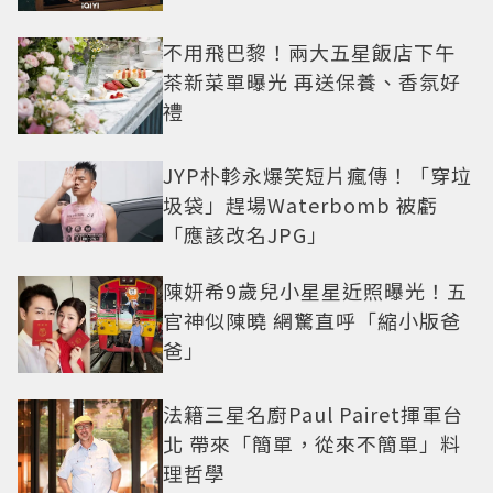
不用飛巴黎！兩大五星飯店下午
茶新菜單曝光 再送保養、香氛好
禮
JYP朴軫永爆笑短片瘋傳！「穿垃
圾袋」趕場Waterbomb 被虧
「應該改名JPG」
陳妍希9歲兒小星星近照曝光！五
官神似陳曉 網驚直呼「縮小版爸
爸」
法籍三星名廚Paul Pairet揮軍台
北 帶來「簡單，從來不簡單」料
理哲學