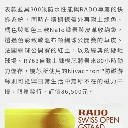
表款並具300米防水性能與RADO專屬的快
拆系統，同時在精鋼鍊帶外再附上綠色、
橘色與藍色三款Nato織帶與皮革收納袋，
透過色彩致敬溫布頓網球公開賽的草皮、
法國網球公開賽的紅土，以及經典的硬地
球場。R763自動上鍊機芯將帶來80小時動
力儲存，機芯所使用的Nivachron™防磁游
絲則可抵禦日常生活中無所不在的磁力干
擾，限量發行、訂價86,500元。