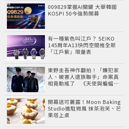
PR
009829掌握AI關鍵 大華韓國
KOSPI 50今強勢開募
有一種紫色叫江戶？ SEIKO
145周年A13快閃空間推全新
「江戶紫」限量表
東野圭吾神作翻拍！「嫌犯家
人、被害人遺族聯手」命案真
相竟動搖了 《天使與蝙蝠》
超越懸疑框架展開
開幕送可麗露！Moon Baking
Studio進駐微風 抹茶泡芙、芒
果塔上桌