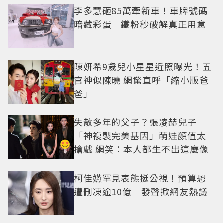
李多慧砸85萬牽新車！車牌號碼
暗藏彩蛋 鐵粉秒破解真正用意
陳妍希9歲兒小星星近照曝光！五
官神似陳曉 網驚直呼「縮小版爸
爸」
失散多年的父子？張凌赫兒子
「神複製完美基因」萌娃顏值太
搶戲 網笑：本人都生不出這麼像
柯佳嬿罕見表態挺公視！預算恐
遭刪凍逾10億 發聲掀網友熱議