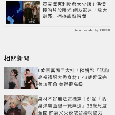
黃寅燁惠利吻戲太火辣！深情
接吻片段曝光 網友影片「放大
調亮」捕捉甜蜜瞬間
Recommended by
相關新聞
0修圖真面目太扯！陳妍希「低胸
高衩禮服大秀身材」43歲近況完
美無死角 美得很高級
身材不好無法這樣穿！倪妮「貼
身洋裝曲線一覽無遺」38歲尺度
全開 帥氣又火辣散發獨特魅力