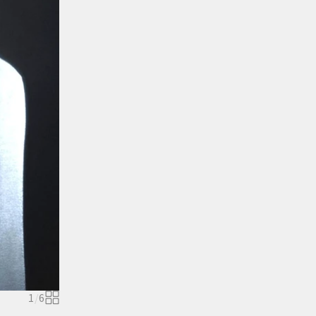
1
/
6