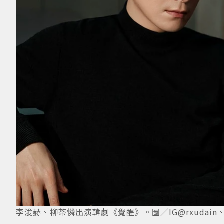
李浚赫、柳茶憐出演韓劇《覺醒》。圖／IG@rxudain、lee