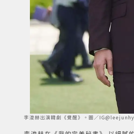
李浚赫出演韓劇《覺醒》。圖／IG@leejunhy
李浚赫在《我的完美秘書》 以細膩