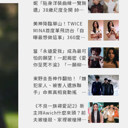
妮「貼身洋裝曲線一覽無
遺」38歲尺度全開 帥氣
又火辣散發獨特魅力
美神降臨華山！TWICE
MINA首度單飛訪台「自
曝最想做這事」360度0
死角美貌保養祕訣一次公
開
當「永遠愛我」成為最可
怕的願望！一起揭密《愛
你至死不渝》「一願柳」
背後的失控愛情與爆紅之
路
東野圭吾神作翻拍！「嫌
犯家人、被害人遺族聯
手」命案真相竟動搖
《天使與蝙蝠》超越懸疑
框架展開
《不良一族尋愛記2》新
主持Awich什麼來頭？前
夫被槍殺、家裡被槍掃射
人生經歷比參演者還抓