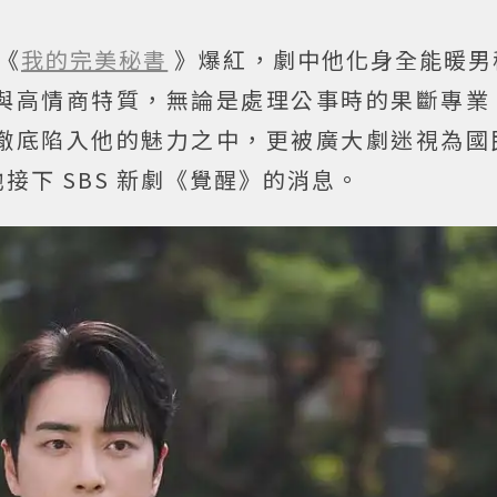
《
我的完美秘書
》爆紅，劇中他化身全能暖男
與高情商特質，無論是處理公事時的果斷專業
徹底陷入他的魅力之中，更被廣大劇迷視為國
下 SBS 新劇《覺醒》的消息。