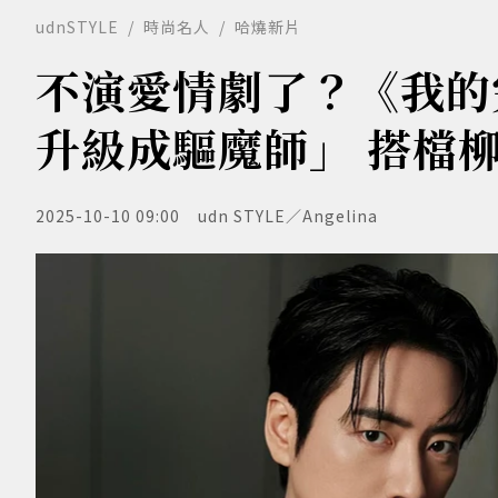
udnSTYLE
時尚名人
哈燒新片
不演愛情劇了？《我的
升級成驅魔師」 搭檔
2025-10-10 09:00
udn STYLE／Angelina