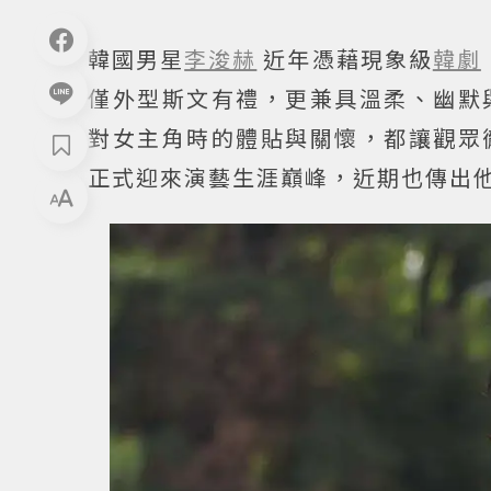
韓國男星
李浚赫
近年憑藉現象級
韓劇
僅外型斯文有禮，更兼具溫柔、幽默
對女主角時的體貼與關懷，都讓觀眾
正式迎來演藝生涯巔峰，近期也傳出他接