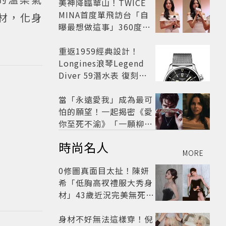
美神降臨華山！TWICE
MINA首度單飛訪台「自
材，化身
曝最想做這事」360度0
死角美貌保養祕訣一次公
開
重返1959經典設計！
Longines浪琴Legend
Diver 59潛水表 復刻懷
舊
當「永遠愛我」成為最可
怕的願望！一起揭密《愛
你至死不渝》「一願柳」
背後的失控愛情與爆紅之
時尚名人
路
MORE
0修圖真面目太扯！陳妍
希「低胸高衩禮服大秀身
材」43歲近況完美無死角
美得很高級
身材不好無法這樣穿！倪