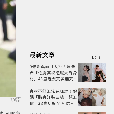
最新文章
MORE
0修圖真面目太扯！陳妍
希「低胸高衩禮服大秀身
材」43歲近況完美無死角
美得很高級
身材不好無法這樣穿！倪
妮「貼身洋裝曲線一覽無
2
/
6
遺」38歲尺度全開 帥氣
又火辣散發獨特魅力
的溫柔氣