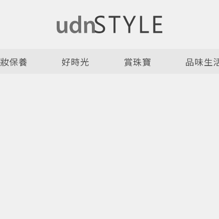
美妝保養
好時光
賞珠寶
品味生