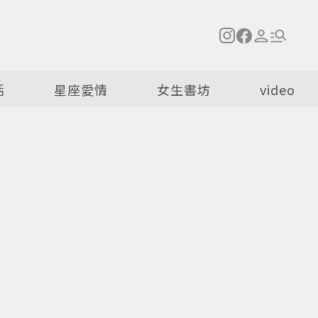
活
星座愛情
女生書坊
video