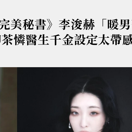
完美秘書》李浚赫「暖男
柳茶憐醫生千金設定太帶