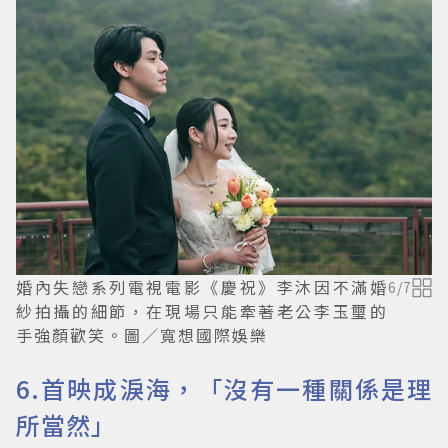
婚內失戀系列電視電影《慶祝》李沐因不滿婚
6
/
7
紗拍攝的細節，在現場只能牽著老公李玉璽的
手強顏歡笑。圖／寬想國際娛樂
6.首映成淚海，「沒有一種關係是理
所當然」