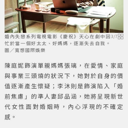
婚內失戀系列電視電影《慶祝》天心在劇中因
3
/
7
忙於當一個好太太、好媽媽，逐漸失去自我。
圖／寬想國際娛樂
陳庭妮飾演單親媽媽張璃，在愛情、家庭
與事業三頭燒的狀況下，她對於自身的價
值逐漸產生懷疑；李沐則是飾演陷入「婚
前焦慮」的準人妻邱品涵，她將呈現新世
代女性面對婚姻時，內心浮現的不確定
感。