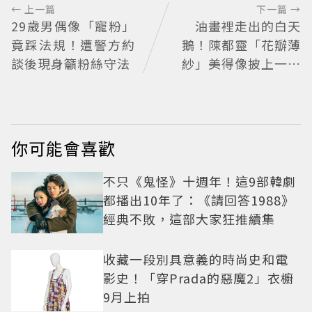
← 上一篇
下一篇 →
29歲男偶像「寵粉」
油畫裡走出的白天
竟踩法規！遭警方約
鵝！陳都靈「花瓣薄
談後現身籲粉絲守法
紗」美得像披上一層
空氣 「頭紗遮面」玩
出新花樣朦朧美感太
仙
你可能會喜歡
不只《鬼怪》十週年！這9部韓劇
都播出10年了：《請回答1988》
經典不敗，這部大家狂推續集
收藏一段別具意義的時尚史和電
影史！「穿Prada的惡魔2」衣櫥
9月上拍