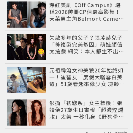
爆紅美劇《Off Campus》堪
稱2026帥哥CP值最高影集！
天菜男主角Belmont Cameli
到配角介紹總整理，IG穿搭滿
滿費洛蒙
失散多年的父子？張凌赫兒子
「神複製完美基因」萌娃顏值
太搶戲 網笑：本人都生不出這
麼像
元祖韓流女神美貌20年始終如
一！崔智友「度假大曬雪白美
背」51歲看起來像少女 凍齡近
況震撼全網
狠撕「初戀系」女主標籤！張
婧儀27歲生日畫報「超濃煙燻
妝」太美 一秒化身《野狗骨
頭》苗靖