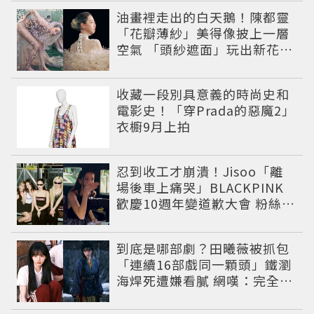
油畫裡走出的白天鵝！陳都靈
「花瓣薄紗」美得像披上一層
空氣 「頭紗遮面」玩出新花樣
朦朧美感太仙
收藏一段別具意義的時尚史和
電影史！「穿Prada的惡魔2」
衣櫥9月上拍
忍到收工才崩潰！Jisoo「離
場後車上痛哭」BLACKPINK
歡慶10週年變道歉大會 粉絲看
了超心疼
到底是哪部劇？田曦薇被抓包
「連續16部戲同一顆頭」鐵瀏
海焊死遭嫌看膩 網嘆：完全分
不出角色