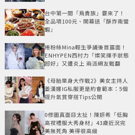
曝光
台中第一間「鳥貴族」要來了！
全品項100元、開幕送「酥炸南蠻
蝦」
捲粉絲Mina輕生爭議後首露面！
ENHYPEN西村力「燦笑揮手狀態
超好」又遭炎上 兩派網友戰翻
《母胎單身大作戰2》美女主持人
姜漢娜IG私服更是約會範本：5個
提升氣質穿搭Tips公開
0修圖真面目太扯！陳妍希「低胸
高衩禮服大秀身材」43歲近況完
美無死角 美得很高級