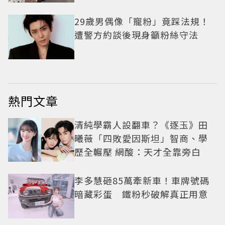
29歲男偶像「寵粉」竟踩法規！
遭警方約談後現身籲粉絲守法
熱門文章
清純學霸人設翻車？《逐玉》田
曦薇「四敗愛因斯坦」智商、學
歷全輾壓 網酸：天才全靠旁白
李多慧砸85萬牽新車！車牌號碼
暗藏彩蛋 鐵粉秒破解真正用意