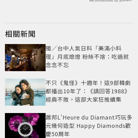
Recommended by
相關新聞
獨／台中人氣日料「美滿小料
理」月底熄燈 粉絲不捨：吃過就
念念不忘
不只《鬼怪》十週年！這9部韓劇
都播出10年了：《請回答1988》
經典不敗，這部大家狂推續集
蕭邦L'Heure du Diamant巧玩多
元幾何造型 Happy Diamonds歡
慶50周年