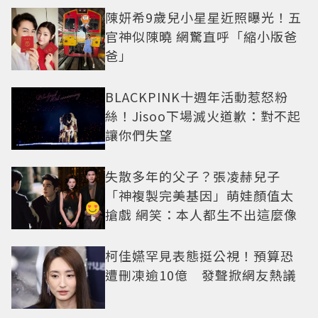
陳妍希9歲兒小星星近照曝光！五
官神似陳曉 網驚直呼「縮小版爸
爸」
BLACKPINK十週年活動惹怒粉
絲！Jisoo下場滅火道歉：對不起
讓你們失望
失散多年的父子？張凌赫兒子
「神複製完美基因」萌娃顏值太
搶戲 網笑：本人都生不出這麼像
柯佳嬿罕見表態挺公視！預算恐
遭刪凍逾10億 發聲掀網友熱議