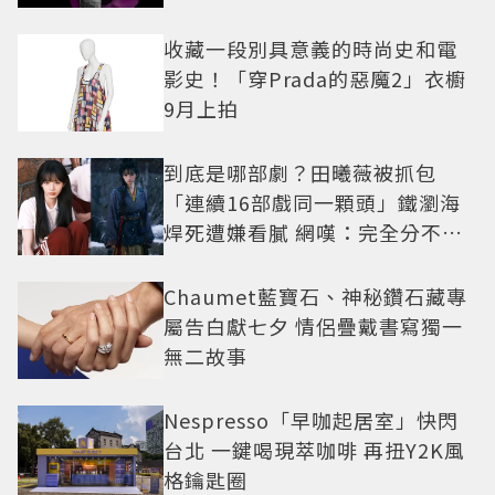
收藏一段別具意義的時尚史和電
影史！「穿Prada的惡魔2」衣櫥
9月上拍
到底是哪部劇？田曦薇被抓包
「連續16部戲同一顆頭」鐵瀏海
焊死遭嫌看膩 網嘆：完全分不出
角色
Chaumet藍寶石、神秘鑽石藏專
屬告白獻七夕 情侶疊戴書寫獨一
無二故事
Nespresso「早咖起居室」快閃
台北 一鍵喝現萃咖啡 再扭Y2K風
格鑰匙圈