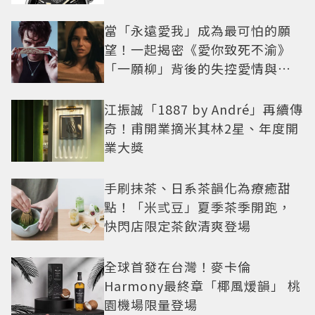
當「永遠愛我」成為最可怕的願
望！一起揭密《愛你致死不渝》
「一願柳」背後的失控愛情與爆
紅之路
江振誠「1887 by André」再續傳
奇！甫開業摘米其林2星、年度開
業大獎
手刷抹茶、日系茶韻化為療癒甜
點！「米弎豆」夏季茶季開跑，
快閃店限定茶飲清爽登場
全球首發在台灣！麥卡倫
Harmony最終章「椰風煖韻」 桃
園機場限量登場