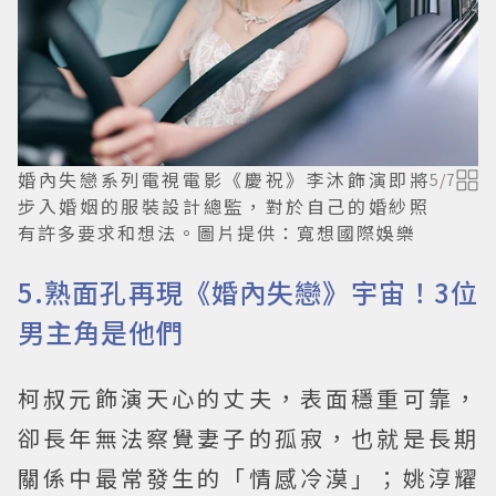
婚內失戀系列電視電影《慶祝》李沐飾演即將
5
/
7
步入婚姻的服裝設計總監，對於自己的婚紗照
有許多要求和想法。圖片提供：寬想國際娛樂
5.熟面孔再現《婚內失戀》宇宙！3位
男主角是他們
柯叔元飾演天心的丈夫，表面穩重可靠，
卻長年無法察覺妻子的孤寂，也就是長期
關係中最常發生的「情感冷漠」；姚淳耀