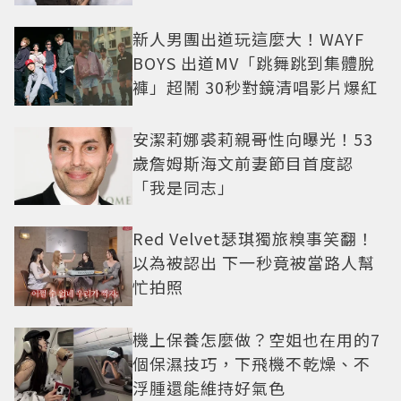
新人男團出道玩這麼大！WAYF
BOYS 出道MV「跳舞跳到集體脫
褲」超鬧 30秒對鏡清唱影片爆紅
安潔莉娜裘莉親哥性向曝光！53
歲詹姆斯海文前妻節目首度認
「我是同志」
Red Velvet瑟琪獨旅糗事笑翻！
以為被認出 下一秒竟被當路人幫
忙拍照
機上保養怎麼做？空姐也在用的7
個保濕技巧，下飛機不乾燥、不
浮腫還能維持好氣色