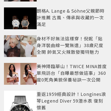
朗格A. Lange & Söhne父親節時
計推薦 古風、傳承與收藏的一次
滿足
身材不好無法這樣穿！倪妮「貼
身洋裝曲線一覽無遺」38歲尺度
全開 帥氣又火辣散發獨特魅力
美神降臨華山！TWICE MINA首度
單飛訪台「自曝最想做這事」360
度0死角美貌保養祕訣一次公開
重返1959經典設計！Longines浪
琴Legend Diver 59潛水表 復刻
懷舊