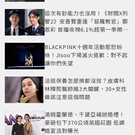
這次有鈔能力也沒用！《財閥X刑
警2》安普賢重逢「惡魔教官」鄭
恩彩 首播收視6.1%超第一季開紅
盤
BLACKPINK十週年活動惹怒粉
絲！Jisoo下場滅火道歉：對不起
讓你們失望
淡斑保養怎麼擦都沒效？皮膚科
林暐熙醫師揭3大關鍵，30+女性
最該注意這個問題
湯姆霍蘭德、千黛亞補辦婚禮！
豪砸包下370公頃英國莊園 低調
婚宴派對曝光