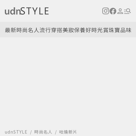
最新
時尚名人
流行穿搭
美妝保養
好時光
賞珠寶
品味
udnSTYLE
時尚名人
哈燒新片