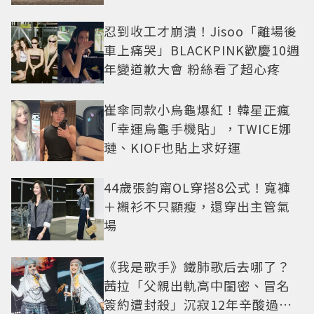
忍到收工才崩潰！Jisoo「離場後
車上痛哭」BLACKPINK歡慶10週
年變道歉大會 粉絲看了超心疼
崔傘同款小烏龜爆紅！韓星正瘋
「幸運烏龜手機貼」，TWICE娜
璉、KIOF也貼上求好運
44歲張鈞甯OL穿搭8公式！寬褲
＋襯衫不只顯瘦，還穿出主管氣
場
《我是歌手》鐵肺歌后去哪了？
茜拉「父親出軌高中閨密、冒名
簽約遭封殺」沉寂12年辛酸過往