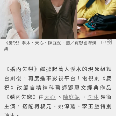
《慶祝》李沐、天心、陳庭妮。圖／寬想國際娛
1
/
7
樂
《婚內失戀》繼掀起萬人淚水的現象級舞
台劇後，再度進軍影視平台！電視劇《慶
祝》改編自精神科醫師鄧惠文經典作品
《婚內失戀》由
天心
、
陳庭妮
、
李沐
領銜
主演，搭配柯叔元、姚淳耀、李玉璽特別
演出。