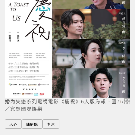
婚內失戀系列電視電影《慶祝》6人版海報。圖
7
/
7
／寬想國際娛樂
天心
陳庭妮
李沐