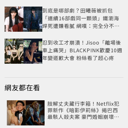
到底是哪部劇？田曦薇被抓包
「連續16部戲同一顆頭」鐵瀏海
焊死遭嫌看膩 網嘆：完全分不出
角色
忍到收工才崩潰！Jisoo「離場後
車上痛哭」BLACKPINK歡慶10週
年變道歉大會 粉絲看了超心疼
網友都在看
肢解丈夫藏行李箱！Netflix犯
罪新作《暗影伊莉絲》揭巴西
最駭人殺夫案 豪門婚姻崩壞釀
致命慘劇