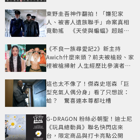
東野圭吾神作翻拍！「嫌犯家
人、被害人遺族聯手」命案真相
竟動搖 《天使與蝙蝠》超越懸
疑框架展開
《不良一族尋愛記2》新主持
Awich什麼來頭？前夫被槍殺、家
裡被槍掃射 人生經歷比參演者還
抓馬！
這也太不像了！傑森史塔森「巨
型充氣人偶分身」看了只想說：
蛤？ 驚喜連本尊都吐槽
G-DRAGON 粉絲必朝聖！迪士尼
《玩具總動員》聯名快閃店來
台，限定商品與打卡亮點公開