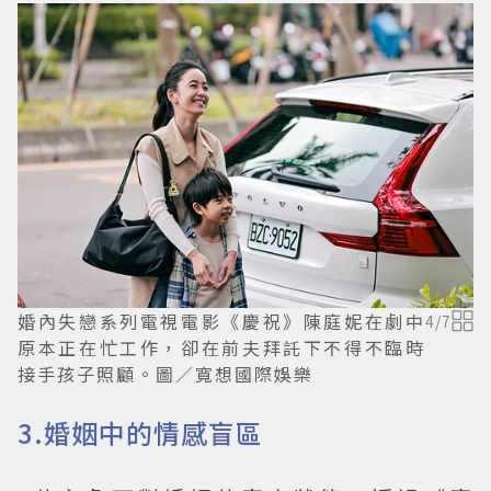
婚內失戀系列電視電影《慶祝》陳庭妮在劇中
4
/
7
原本正在忙工作，卻在前夫拜託下不得不臨時
接手孩子照顧。圖／寬想國際娛樂
3.婚姻中的情感盲區