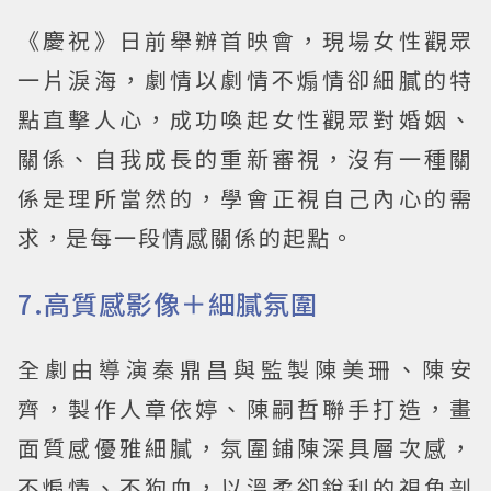
《慶祝》日前舉辦首映會，現場女性觀眾
一片淚海，劇情以劇情不煽情卻細膩的特
點直擊人心，成功喚起女性觀眾對婚姻、
關係、自我成長的重新審視，沒有一種關
係是理所當然的，學會正視自己內心的需
求，是每一段情感關係的起點。
7.高質感影像＋細膩氛圍
全劇由導演秦鼎昌與監製陳美珊、陳安
齊，製作人章依婷、陳嗣哲聯手打造，畫
面質感優雅細膩，氛圍鋪陳深具層次感，
不煽情、不狗血，以溫柔卻銳利的視角剖