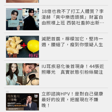
18億也救不了打工人體質？李
浚赫「爽中樂透頭獎」財富自
由照樣上班 西裝社畜帥出新高
度
PR
減肥首選，檸檬加它，堅持一
週，腰細了，瘦到你懷疑人生
IU耳疾惡化後首現身！44張近
照曝光 真實狀態引粉絲關注
PR
立即諮詢HPV！是對自己健康
最好的投資，把握現在不嫌
晚！