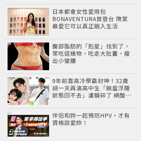
日本都會女性愛用包
BONAVENTURA首登台 隋棠
最愛它可以真正融入生活
PR
腹部脂肪的「剋星」找到了，
常吃這幾物，吃走大肚囊，瘦
出小蠻腰
9年前靠高冷學霸封神！32歲
胡一天再演高中生「臉蛋浮腫
狀態回不去」濾鏡碎了 網酸：
像教務主任
PR
伴侶和妳一起預防HPV，才有
資格說愛妳！