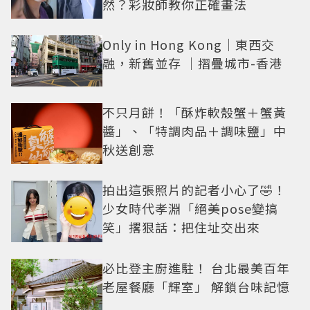
然？彩妝師教你正確畫法
Only in Hong Kong｜東西交
融，新舊並存 ｜摺疊城市-香港
不只月餅！「酥炸軟殼蟹＋蟹黃
醬」、「特調肉品＋調味鹽」中
秋送創意
拍出這張照片的記者小心了🤣！
少女時代孝淵「絕美pose變搞
笑」撂狠話：把住址交出來
必比登主廚進駐！ 台北最美百年
老屋餐廳「輝室」 解鎖台味記憶