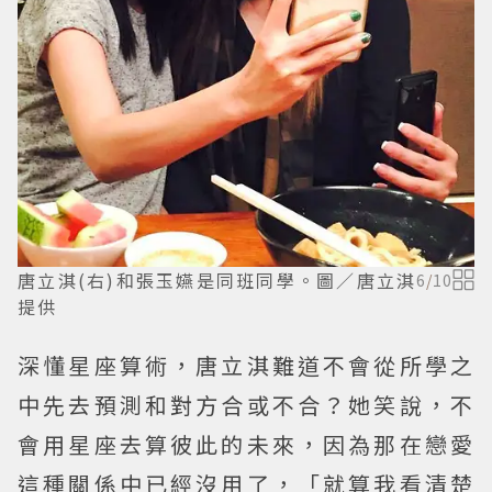
唐立淇(右)和張玉嬿是同班同學。圖／唐立淇
6
/
10
提供
深懂星座算術，唐立淇難道不會從所學之
中先去預測和對方合或不合？
她笑說，不
會用星座去算彼此的未來，因為那在戀愛
這種關係中已經沒用了，「就算我看清楚