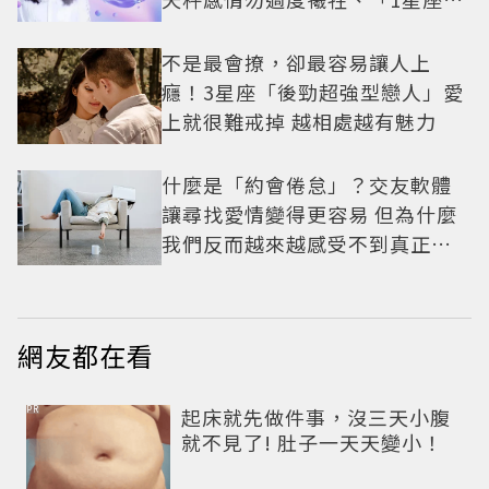
有年下戀機會
不是最會撩，卻最容易讓人上
癮！3星座「後勁超強型戀人」愛
上就很難戒掉 越相處越有魅力
什麼是「約會倦怠」？交友軟體
讓尋找愛情變得更容易 但為什麼
我們反而越來越感受不到真正的
心動？
網友都在看
PR
起床就先做件事，沒三天小腹
就不見了! 肚子一天天變小！