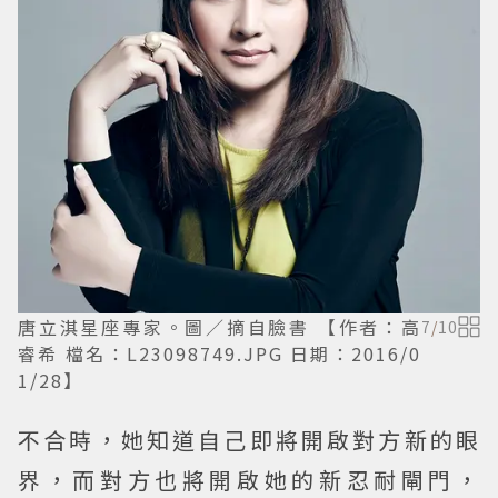
唐立淇星座專家。圖／摘自臉書 【作者：高
7
/
10
睿希 檔名：L23098749.JPG 日期：2016/0
1/28】
不合時，她知道自己即將開啟對方新的眼
界，而對方也將開啟她的新忍耐閘門，