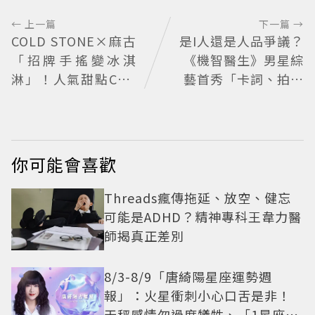
← 上一篇
下一篇 →
COLD STONE×麻古
是I人還是人品爭議？
「招牌手搖變冰淇
《機智醫生》男星綜
淋」！人氣甜點Chiz
藝首秀「卡詞、拍攝
Cheese快閃台北
狂閉眼」挨轟沒誠意
Haha揭私下拍攝真
相
你可能會喜歡
Threads瘋傳拖延、放空、健忘
可能是ADHD？精神專科王韋力醫
師揭真正差別
8/3-8/9「唐綺陽星座運勢週
報」：火星衝刺小心口舌是非！
天秤感情勿過度犧牲、「1星座」