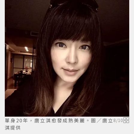
單身20年，唐立淇愈發成熟美麗。圖／唐立
8
/
10
淇提供