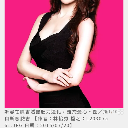
斯容在臉書透露聽力退化，難掩憂心。圖／摘
1
/
10
自斯容臉書 【作者：林怡秀 檔名：L203075
61.JPG 日期：2015/07/20】