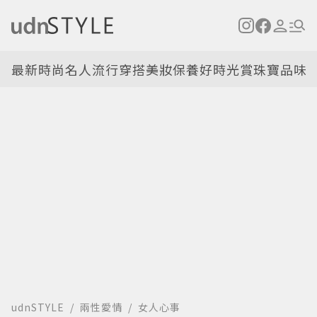
最新
時尚名人
流行穿搭
美妝保養
好時光
賞珠寶
品味
udnSTYLE
兩性愛情
女人心事