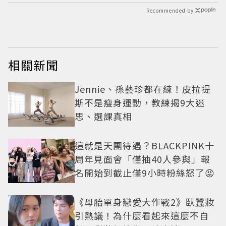
Recommended by
相關新聞
Jennie、孫藝珍都在練！皮拉提
斯不是瘦身運動，教練揭9大迷
思、選課真相
這就是天團待遇？BLACKPINK十
周年見面會「僅抽40人參與」報
名開始到截止僅9小時粉絲怒了😡
《母胎單身戀愛大作戰2》臥蠶妝
引熱議！為什麼看起來這麼不自