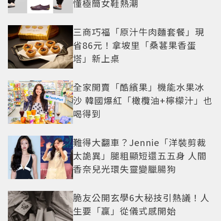
懂極簡女鞋熱潮
三商巧福「原汁牛肉麵套餐」現
省86元！拿坡里「桑葚果香蛋
塔」新上桌
全家開賣「酷繽果」機能水果冰
沙 韓國爆紅「橄欖油+檸檬汁」也
喝得到
難得大翻車？Jennie「洋裝剪裁
太詭異」腿粗顯短還五五身 人間
香奈兒光環失靈變臘腸狗
脆友公開玄學6大秘技引熱議！人
生要「贏」從儀式感開始