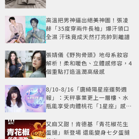
高溫把男神逼出絕美神圖！張凌
赫「35度穿兩件長袖」爆汗領口
全濕 汗珠竟成天然打亮帥到離譜
張婧儀《野狗骨頭》地母系妝容
解析！柔和暖色、立體感修容，4
個重點打造溫潤高級感
8/10-8/16「唐綺陽星座運勢週
報」：天秤事業更上一層樓、水
瓶能享受肉體桃花「1星座」感情
防三角關係
又麻又甜！肯德基「青花椒花生
蛋撻」新登場 還能變身七夕蛋撻