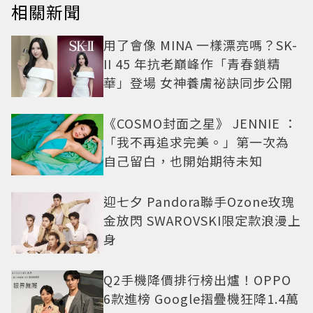
相關新聞
用了會像 MINA 一樣漂亮嗎？SK-
II 45 年抗老巔峰作「青春鎖精
華」登場 女神養膚祕訣同步公開
《COSMO封面之星》 JENNIE ：
「我不再追求完美。」第一次為
自己留白，也開始期待未知
迎七夕 Pandora聯手Ozone玫瑰
金放閃 SWAROVSKI限定款浪漫上
身
Q2手機降價排行榜出爐！OPPO
6款進榜 Google摺疊機狂降1.4萬