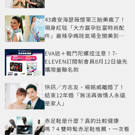
43歲安海瑟薇懷第三胎美瘋了！
現身紅毯「大方露孕肚當時尚配
件」最辣孕媽咪氣場全開美到發
光
EVA迷＋戰鬥陀螺控注意！7-
ELEVEN訂閱制會員8月12日搶先
購限量聯名款
快訊／方志友、楊銘威離婚了！
結束12年婚「無法再做情人永遠
是家人」
赤足鞋是什麼？真的比較健康
嗎？4 雙時髦赤足鞋推薦，一次看