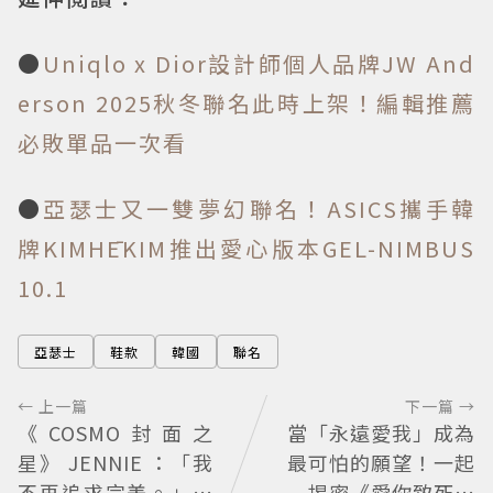
●
Uniqlo x Dior設計師個人品牌JW And
erson 2025秋冬聯名此時上架！編輯推薦
必敗單品一次看
●
亞瑟士又一雙夢幻聯名！ASICS攜手韓
牌KIMHĒKIM推出愛心版本GEL-NIMBUS
10.1
亞瑟士
鞋款
韓國
聯名
← 上一篇
下一篇 →
《COSMO封面之
當「永遠愛我」成為
星》 JENNIE ：「我
最可怕的願望！一起
不再追求完美。」第
揭密《愛你致死不