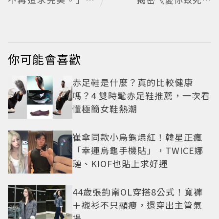
一次為自己留白，也
渝》「一願柳」背後
開始期待未知
的失控愛情與爆紅之
路
你可能會喜歡
赤足鞋是什麼？真的比較健康
嗎？4 雙時髦赤足鞋推薦，一次看
懂極簡女鞋熱潮
崔傘同款小烏龜爆紅！韓星正瘋
「幸運烏龜手機貼」，TWICE娜
璉、KIOF也貼上求好運
44歲張鈞甯OL穿搭8公式！寬褲
＋襯衫不只顯瘦，還穿出主管氣
場