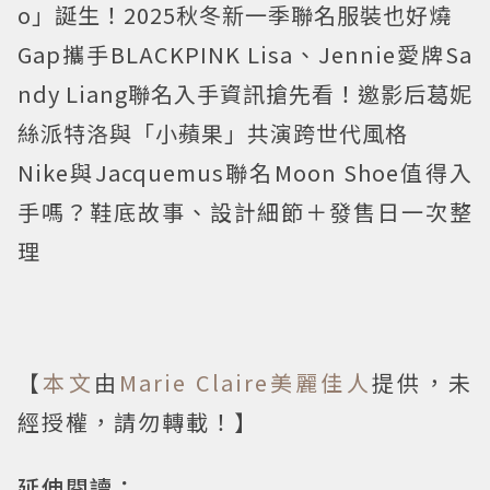
o」誕生！2025秋冬新一季聯名服裝也好燒
Gap攜手BLACKPINK Lisa、Jennie愛牌Sa
ndy Liang聯名入手資訊搶先看！邀影后葛妮
絲派特洛與「小蘋果」共演跨世代風格
Nike與Jacquemus聯名Moon Shoe值得入
手嗎？鞋底故事、設計細節＋發售日一次整
理
【
本文
由
Marie Claire美麗佳人
提供，未
經授權，請勿轉載！】
延伸閱讀：