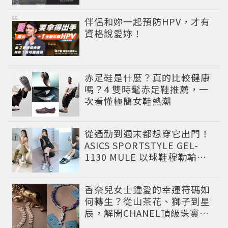
公開
PR
伴侶和妳一起預防HPV，才有
資格說愛妳！
赤足鞋是什麼？真的比較健康
嗎？4 雙時髦赤足鞋推薦，一
次看懂極簡女鞋熱潮
從通勤到週末都想穿它出門！
ASICS SPORTSTYLE GEL-
1130 MULE 以球鞋穆勒輪廓
圈粉，打造今夏最有自由態度
的復古運動穿搭 LOOK
香奈兒女士鍾愛的幸運符碼如
何轉生？從山茶花、獅子到星
辰，解開CHANEL頂級珠寶
《Signs & Symboles》的信