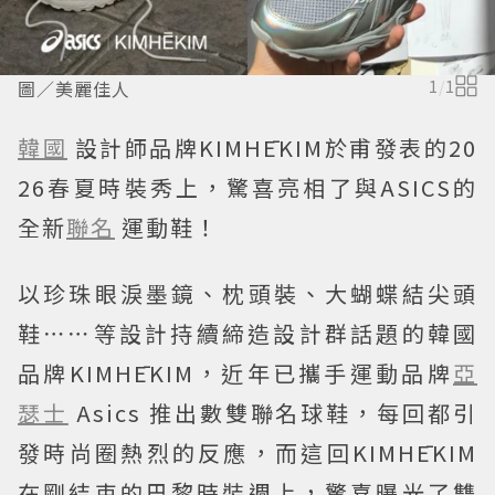
圖／美麗佳人
1
/
1
韓國
設計師品牌KIMHĒKIM於甫發表的20
26春夏時裝秀上，驚喜亮相了與ASICS的
全新
聯名
運動鞋！
以珍珠眼淚墨鏡、枕頭裝、大蝴蝶結尖頭
鞋⋯⋯等設計持續締造設計群話題的韓國
品牌KIMHĒKIM，近年已攜手運動品牌
亞
瑟士
Asics 推出數雙聯名球鞋，每回都引
發時尚圈熱烈的反應，而這回KIMHĒKIM
在剛結束的巴黎時裝週上，驚喜曝光了雙