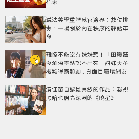
花束
減法美學重塑感官邊界：數位排
毒，一場關於內在秩序的靜謐革
命
難怪不能沒有妹妹頭！「田曦薇
沒瀏海差點認不出來」甜妹天花
板難得露額頭...真面目嚇壞網友
湊佳苗自認最喜歡的作品：凝視
黑暗也照亮深淵的《曉星》
懷孕後首度露面超性感！田中美
奈實「大裸背+腳踩超高跟鞋」女