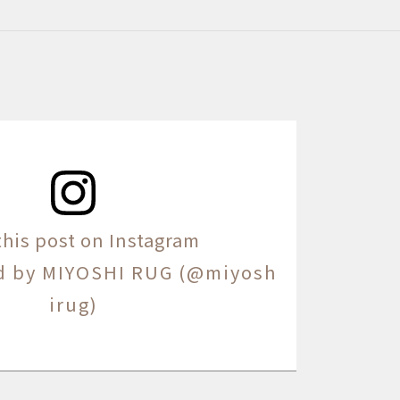
this post on Instagram
ed by MIYOSHI RUG (@miyosh
irug)