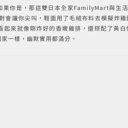
你是，那這雙日本全家FamilyMart與生活
鞋」絕對會讓你尖叫，鞋面用了毛絨布料去模擬炸
看起來就像剛炸好的香嫩雞排，還搭配了黃白
回家一樣，幽默實用都滿分。