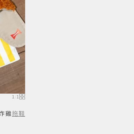
1
/
1
炸雞
拖鞋