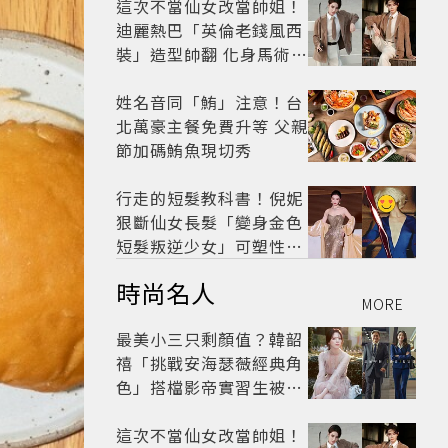
這次不當仙女改當帥姐！
迪麗熱巴「英倫老錢風西
裝」造型帥翻 化身馬術師
網喊：現代版李長歌
姓名音同「鮪」注意！台
北萬豪主餐免費升等 父親
節加碼鮪魚現切秀
行走的短髮教科書！倪妮
狠斷仙女長髮「變身金色
短髮叛逆少女」可塑性超
強 帥氣、優雅自由切換
時尚名人
MORE
最美小三只剩顏值？韓韶
禧「挑戰安海瑟薇經典角
色」搭檔影帝實習生被
嘲：看截圖就感受到演技
這次不當仙女改當帥姐！