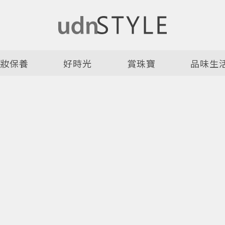
美妝保養
好時光
賞珠寶
品味生