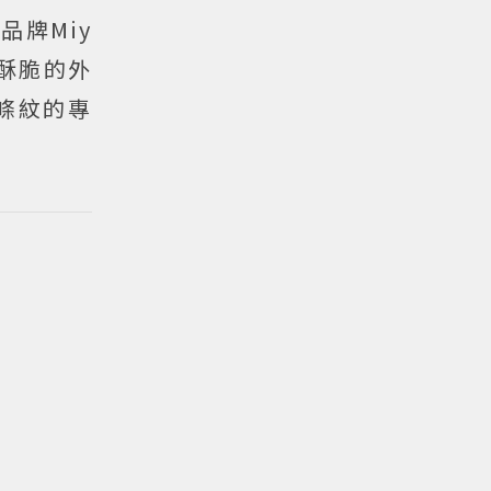
品牌Miy
雞酥脆的外
條紋的專