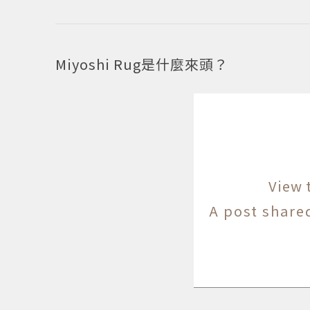
Miyoshi Rug是什麼來頭？
View 
A post shar