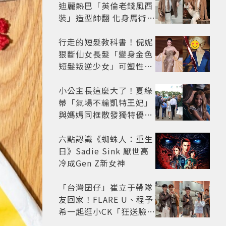
迪麗熱巴「英倫老錢風西
裝」造型帥翻 化身馬術師
網喊：現代版李長歌
行走的短髮教科書！倪妮
狠斷仙女長髮「變身金色
短髮叛逆少女」可塑性超
強 帥氣、優雅自由切換
小公主長這麼大了！夏綠
蒂「氣場不輸凱特王妃」
與媽媽同框散發獨特優雅
氣質 網友狂讚
六點認識《蜘蛛人：重生
日》Sadie Sink 厭世高
冷成Gen Z新女神
「台灣囝仔」崔立于帶隊
友回家！FLARE U、程予
希一起逛小CK「狂送臉頰
愛心、WINK」親曝中山