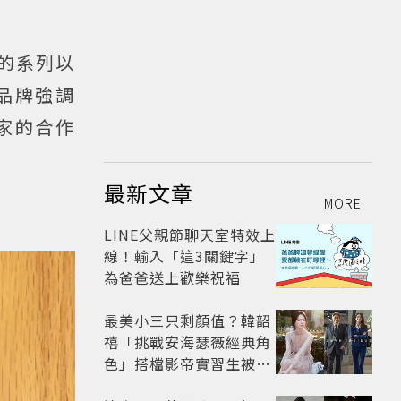
出的系列以
品牌強調
家的合作
最新文章
MORE
LINE父親節聊天室特效上
線！輸入「這3關鍵字」
為爸爸送上歡樂祝福
最美小三只剩顏值？韓韶
禧「挑戰安海瑟薇經典角
色」搭檔影帝實習生被
嘲：看截圖就感受到演技