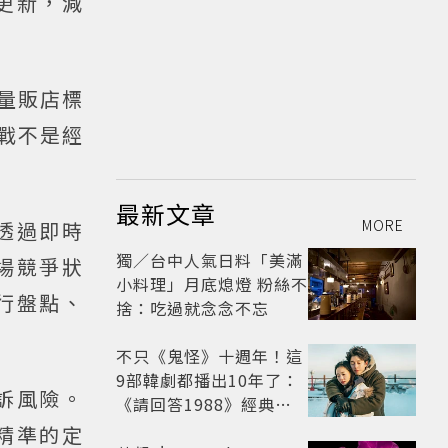
更新，減
，量販店標
挑戰不是經
最新文章
MORE
透過即時
獨／台中人氣日料「美滿
場競爭狀
小料理」月底熄燈 粉絲不
行盤點、
捨：吃過就念念不忘
不只《鬼怪》十週年！這
9部韓劇都播出10年了：
訴風險。
《請回答1988》經典不
敗，這部大家狂推續集
精準的定