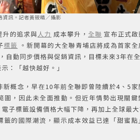
格資訊。記者黃筱晴／攝影
提升的追求與
人力
成本攀升，
全聯
宣布正式啟
子
標籤
。新開幕的大全聯青埔店將成為首家全
，自動同步價格與促銷資訊，目標未來3年在全聯
表示：「越快越好。」
新概念，早在10年前全聯即曾陸續於4、5家
範圍，因此未全面推動。但近年情勢出現關鍵
、電子標籤設備價格大幅下降，再加上全球最大
電子標籤的國際潮流，顯示成本效益已達「甜蜜