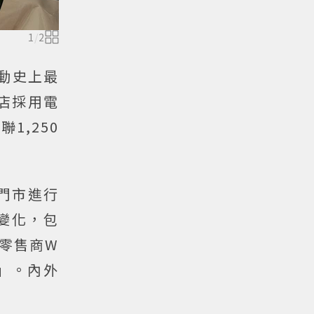
1
/
2
動史上最
店採用電
1,250
門市進行
變化，包
零售商W
點」。內外