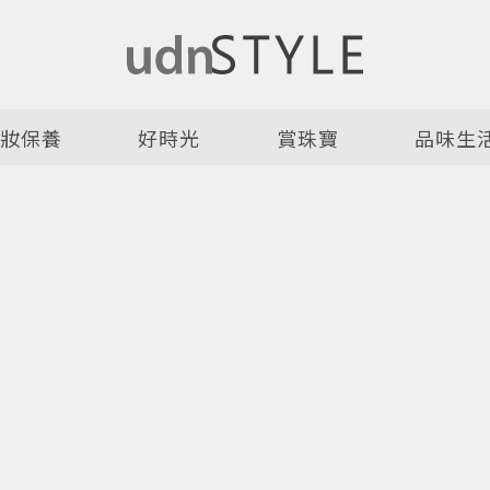
美妝保養
好時光
賞珠寶
品味生