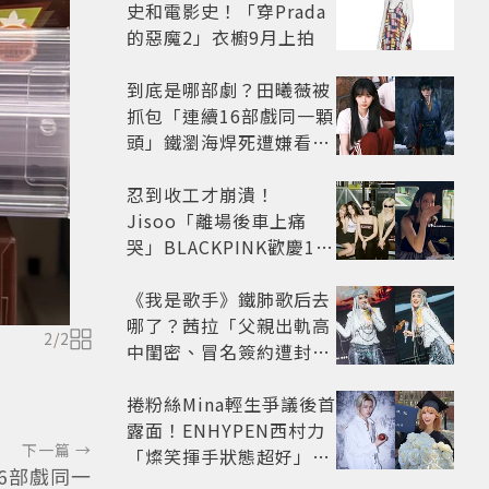
史和電影史！「穿Prada
的惡魔2」衣櫥9月上拍
到底是哪部劇？田曦薇被
抓包「連續16部戲同一顆
頭」鐵瀏海焊死遭嫌看膩
網嘆：完全分不出角色
忍到收工才崩潰！
Jisoo「離場後車上痛
哭」BLACKPINK歡慶10
週年變道歉大會 粉絲看了
超心疼
《我是歌手》鐵肺歌后去
哪了？茜拉「父親出軌高
2
/
2
中閨密、冒名簽約遭封
殺」沉寂12年辛酸過往曝
光
捲粉絲Mina輕生爭議後首
露面！ENHYPEN西村力
下一篇 →
「燦笑揮手狀態超好」又
6部戲同一
遭炎上 兩派網友戰翻