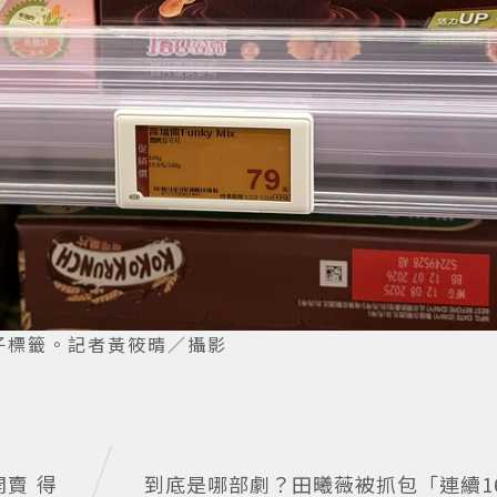
子標籤。記者黃筱晴／攝影
賣 得
到底是哪部劇？田曦薇被抓包「連續1