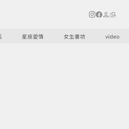
活
星座愛情
女生書坊
video