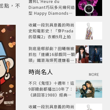
蕭邦L'Heure du
起點，不
Diamant巧玩多元幾何造
型 Happy Diamonds歡
慶50周年
收藏一段別具意義的時尚
史和電影史！「穿Prada
的惡魔2」衣櫥9月上拍
到底是哪部劇？田曦薇被
抓包「連續16部戲同一顆
頭」鐵瀏海焊死遭嫌看膩
網嘆：完全分不出角色
時尚名人
MORE
不只《鬼怪》十週年！這
9部韓劇都播出10年了：
《請回答1988》經典不
敗，這部大家狂推續集
收藏一段別具意義的時尚