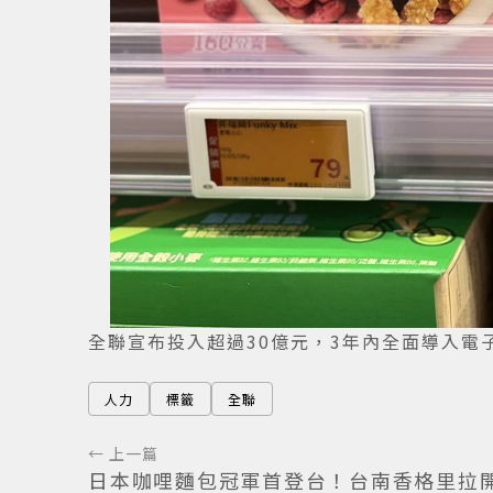
全聯宣布投入超過30億元，3年內全面導入電
人力
標籤
全聯
← 上一篇
日本咖哩麵包冠軍首登台！台南香格里拉開