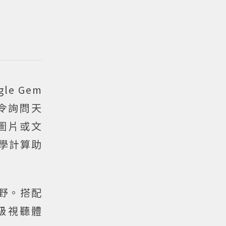
le Gem
指令詢問天
圖片或文
數學計算助
視野。搭配
院級視聽體