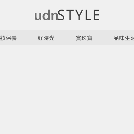
美妝保養
好時光
賞珠寶
品味生