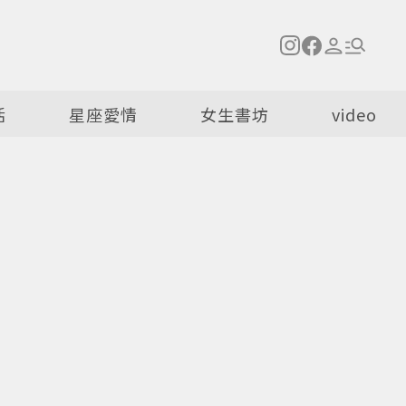
活
星座愛情
女生書坊
video