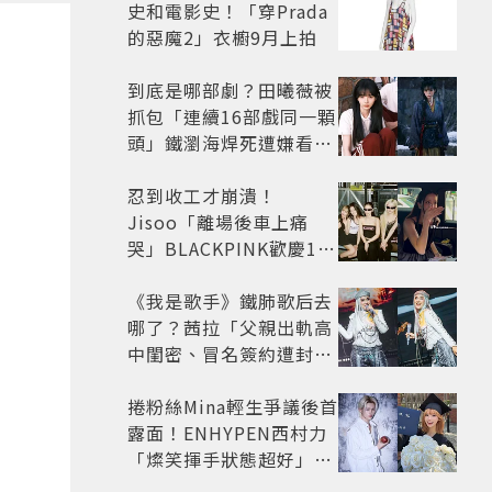
史和電影史！「穿Prada
的惡魔2」衣櫥9月上拍
到底是哪部劇？田曦薇被
抓包「連續16部戲同一顆
頭」鐵瀏海焊死遭嫌看膩
網嘆：完全分不出角色
忍到收工才崩潰！
Jisoo「離場後車上痛
哭」BLACKPINK歡慶10
週年變道歉大會 粉絲看了
超心疼
《我是歌手》鐵肺歌后去
哪了？茜拉「父親出軌高
中閨密、冒名簽約遭封
殺」沉寂12年辛酸過往曝
光
捲粉絲Mina輕生爭議後首
露面！ENHYPEN西村力
「燦笑揮手狀態超好」又
遭炎上 兩派網友戰翻