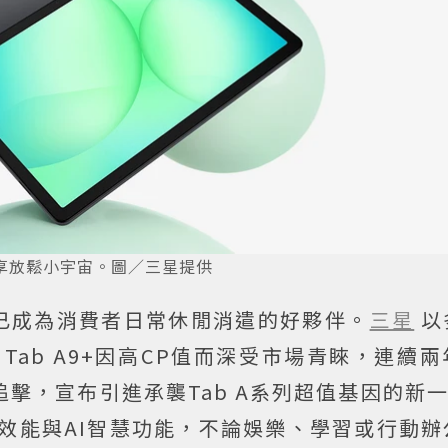
機盡享放鬆小宇宙。圖／三星提供
已成為消費者日常休閒消遣的好夥伴。
三星
以
Tab A9+因高CP值而深受市場青睞，連續
追擊，宣布引進承襲Tab A系列超值基因的新一代
合升級效能與AI智慧功能，不論娛樂、學習或行動