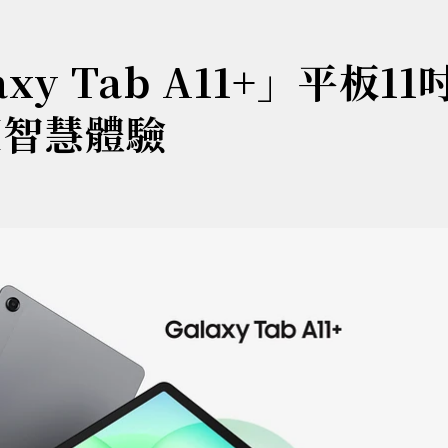
y Tab A11+」平板11
I智慧體驗