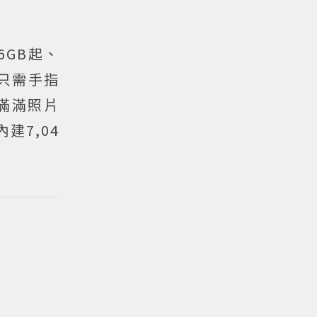
6GB起、
，只需手指
滿滿照片
建7,04