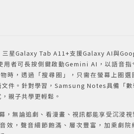
axy Tab A11+支援Galaxy AI與Goog
使用者可長按側鍵啟動Gemini AI，以語音
事物時，透過「搜尋圈」，只需在螢幕上圈選
件。針對學習，Samsung Notes具備「
式，親子共學更輕鬆。
11吋大螢幕，無論追劇、看漫畫、視訊都能享受沉浸
os環繞音效，聲音細節飽滿、層次豐富，加乘劇