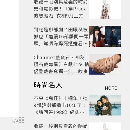
收藏一段別具意義的時尚
史和電影史！「穿Prada
的惡魔2」衣櫥9月上拍
到底是哪部劇？田曦薇被
抓包「連續16部戲同一顆
頭」鐵瀏海焊死遭嫌看膩
網嘆：完全分不出角色
Chaumet藍寶石、神秘
鑽石藏專屬告白獻七夕 情
侶疊戴書寫獨一無二故事
時尚名人
MORE
不只《鬼怪》十週年！這
9部韓劇都播出10年了：
《請回答1988》經典不
敗，這部大家狂推續集
1
/
3
收藏一段別具意義的時尚