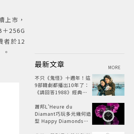
陸續上市，
B＋256G
費者於12
）。
最新文章
MORE
不只《鬼怪》十週年！這
9部韓劇都播出10年了：
《請回答1988》經典不
敗，這部大家狂推續集
蕭邦L'Heure du
Diamant巧玩多元幾何造
型 Happy Diamonds歡
慶50周年