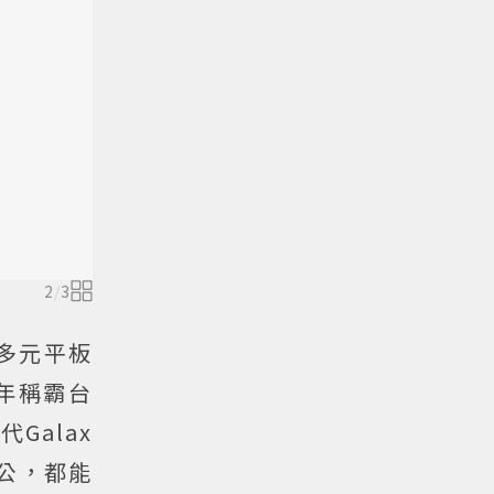
2
/
3
多元平板
兩年稱霸台
Galax
辦公，都能