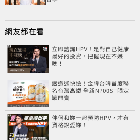
網友都在看
PR
立即諮詢HPV！是對自己健康
最好的投資，把握現在不嫌
晚！
鐵道迷快搶！金牌台啤首度聯
名台灣高鐵 全新N700ST限定
罐開賣
PR
伴侶和妳一起預防HPV，才有
資格說愛妳！