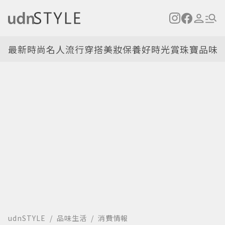
最新
時尚名人
流行穿搭
美妝保養
好時光
賞珠寶
品味
udnSTYLE
品味生活
消費情報