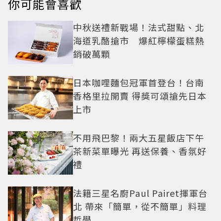
你可能會喜歡
中秋送禮新戰場！法式甜點、北
海道乳酪搶市 爆紅檸檬蛋糕熱
銷破萬顆
日本咖哩麵包冠軍首登台！台南
香格里拉開賣 得獎可頌搶先日本
上市
不用飛巴黎！兩大五星飯店下午
茶新菜單曝光 再送保養、香氛好
禮
法籍三星名廚Paul Pairet揮軍台
北 帶來「簡單，從不簡單」料理
哲學