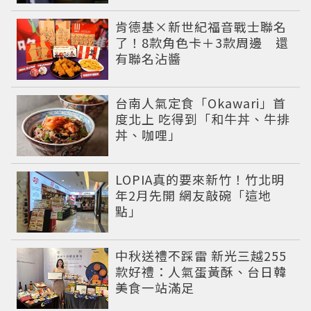
肯德基×新世紀福音戰士聯名
了！8款角色卡＋3款周邊 還
有聯名沾醬
台南人氣定食「Okawari」首
度北上 吃得到「和牛丼、牛排
丼、咖哩」
LOPIA真的要來新竹！竹北明
年2月先開 網友敲碗「這地
點」
中秋送禮不踩雷 新光三越255
款好禮：人氣蛋黃酥、台日韓
美食一站滿足