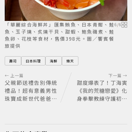
「華麗綜合海鮮丼」匯集鮪魚、日本青魽、鮭
6
/
6
魚、玉子燒、炙燒干貝、甜蝦、鮑魚磯煮、鮭
魚卵、花枝等食材，售價398元。圖／饗賓餐
旅提供
壽司
日本料理
海鮮
樂天
← 上一篇
下一篇 →
父親節送禮告別傳統
甜度爆表了！丁海寅
禮品！超有意義男性
《我的荒糖戀愛》化
珠寶成新世代爸爸時
身拳擊教練守護初戀
尚首選
失憶檢察官×假男友
打造今夏必看小甜劇