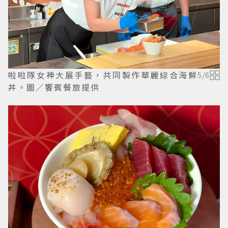
啦啦隊女神大展手藝，共同製作華麗綜合海鮮
5
/
6
丼。圖／饗賓餐旅提供