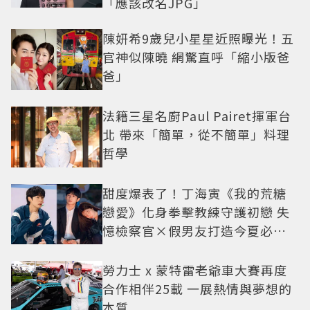
「應該改名JPG」
陳妍希9歲兒小星星近照曝光！五
官神似陳曉 網驚直呼「縮小版爸
爸」
法籍三星名廚Paul Pairet揮軍台
北 帶來「簡單，從不簡單」料理
哲學
甜度爆表了！丁海寅《我的荒糖
戀愛》化身拳擊教練守護初戀 失
憶檢察官×假男友打造今夏必看
小甜劇
勞力士 x 蒙特雷老爺車大賽再度
合作相伴25載 一展熱情與夢想的
本質