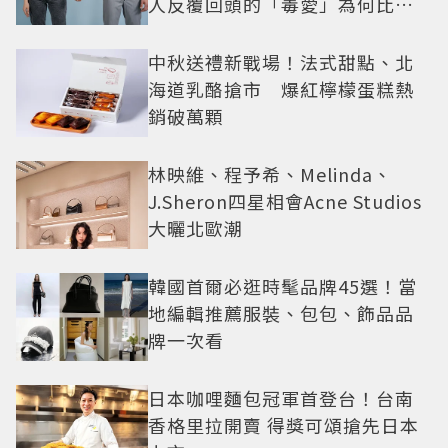
人反覆回頭的「毒愛」為何比菸
還難戒？
中秋送禮新戰場！法式甜點、北
海道乳酪搶市 爆紅檸檬蛋糕熱
銷破萬顆
林映維、程予希、Melinda、
J.Sheron四星相會Acne Studios
大曬北歐潮
韓國首爾必逛時髦品牌45選！當
地編輯推薦服裝、包包、飾品品
牌一次看
日本咖哩麵包冠軍首登台！台南
香格里拉開賣 得獎可頌搶先日本