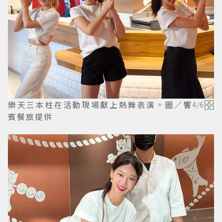
樂天三本柱在活動現場獻上熱舞表演。圖／饗
4
/
6
賓餐旅提供