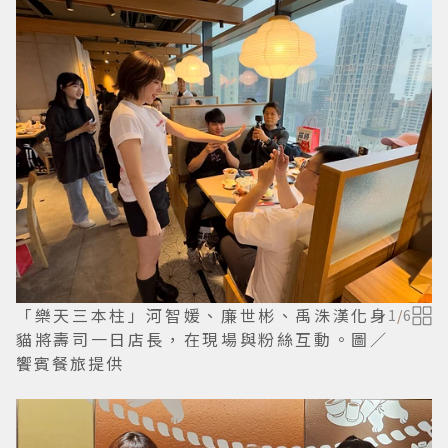
「樂天三本柱」河智媛、廉世彬、禹洙漢化身
1
/
6
貓將壽司一日店長，在現場與粉絲互動。圖／
饗賓餐旅提供