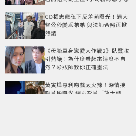
GD權志龍私下反差萌曝光！遇大
聲公秒變乖弟弟 與法師合照再掀
熱議
《母胎單身戀愛大作戰2》臥蠶妝
引熱議！為什麼看起來這麼不自
然？彩妝師教你正確畫法
黃寅燁惠利吻戲太火辣！深情接
吻片段曝光 網友影片「放大調
亮」捕捉甜蜜瞬間
Only in Hong Kong｜東西交
融，新舊並存 ｜摺疊城市-香港