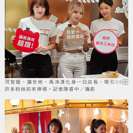
河智媛、廉世彬、禹洙漢化身一日店長，吸引
3
/
6
許多粉絲前來捧場。記者陳睿中／攝影