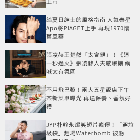
上市
給夏日紳士的風格指南 人氣泰星
Apo將PIAGET上手 再現1970懷
舊風華
張凌赫王楚然「太會親」！《這
一秒過火》張凌赫人夫感爆棚 網
喊太有氛圍
不用飛巴黎！兩大五星飯店下午
茶新菜單曝光 再送保養、香氛好
禮
JYP朴軫永爆笑短片瘋傳！「穿垃
圾袋」趕場Waterbomb 被虧