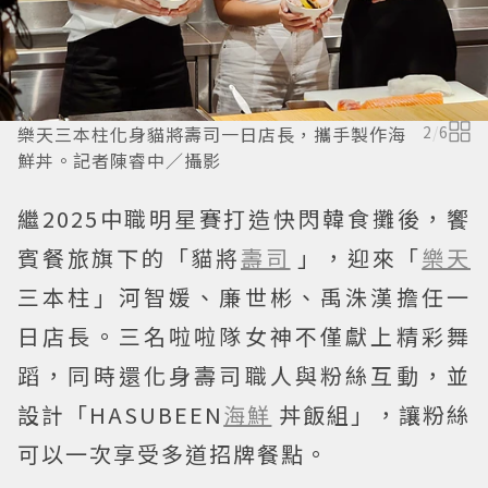
樂天三本柱化身貓將壽司一日店長，攜手製作海
2
/
6
鮮丼。記者陳睿中／攝影
繼2025中職明星賽打造快閃韓食攤後，饗
賓餐旅旗下的「貓將
壽司
」，迎來「
樂天
三本柱」河智媛、廉世彬、禹洙漢擔任一
日店長。三名啦啦隊女神不僅獻上精彩舞
蹈，同時還化身壽司職人與粉絲互動，並
設計「HASUBEEN
海鮮
丼飯組」，讓粉絲
可以一次享受多道招牌餐點。