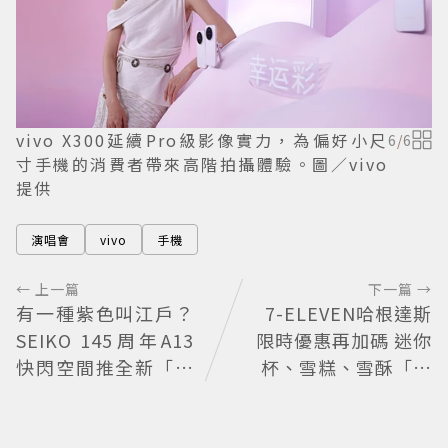
vivo X300延續Pro級影像實力，為偏好小尺
6
/
6
寸手機的消費者帶來高階拍攝體驗。圖／vivo
提供
演唱會
vivo
手機
← 上一篇
下一篇 →
有一種紫色叫江戶？
7-ELEVEN哈根達斯
SEIKO 145周年A13
限時優惠再加碼 迷你
快閃空間推全新「江
杯、雪糕、雪酥「買
戶紫」限量表
10送13」