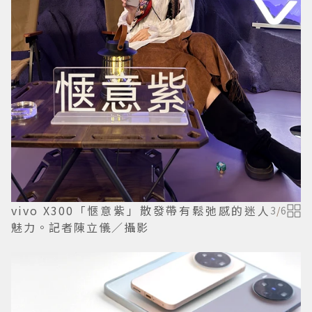
vivo X300「愜意紫」散發帶有鬆弛感的迷人
3
/
6
魅力。記者陳立儀／攝影