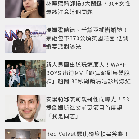
林暐熙醫師揭3大關鍵，30+女性
最該注意這個問題
湯姆霍蘭德、千黛亞補辦婚禮！
豪砸包下370公頃英國莊園 低調
婚宴派對曝光
新人男團出道玩這麼大！WAYF
BOYS 出道MV「跳舞跳到集體脫
褲」超鬧 30秒對鏡清唱影片爆紅
安潔莉娜裘莉親哥性向曝光！53
歲詹姆斯海文前妻節目首度認
「我是同志」
Red Velvet瑟琪獨旅糗事笑翻！