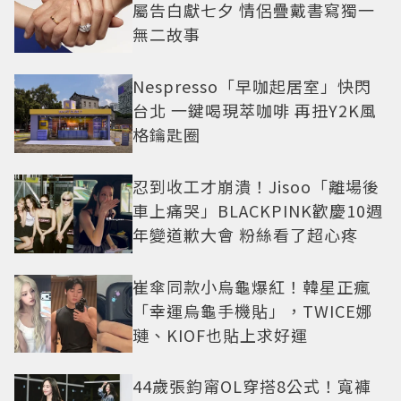
屬告白獻七夕 情侶疊戴書寫獨一
無二故事
Nespresso「早咖起居室」快閃
台北 一鍵喝現萃咖啡 再扭Y2K風
格鑰匙圈
忍到收工才崩潰！Jisoo「離場後
車上痛哭」BLACKPINK歡慶10週
年變道歉大會 粉絲看了超心疼
崔傘同款小烏龜爆紅！韓星正瘋
「幸運烏龜手機貼」，TWICE娜
璉、KIOF也貼上求好運
44歲張鈞甯OL穿搭8公式！寬褲