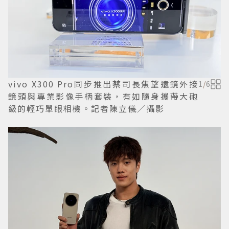
vivo X300 Pro同步推出蔡司長焦望遠鏡外接
1
/
6
鏡頭與專業影像手柄套裝，有如隨身攜帶大砲
級的輕巧單眼相機。記者陳立儀／攝影