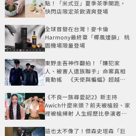
點！「米弎豆」夏季茶季開跑，
快閃店限定茶飲清爽登場
全球首發在台灣！麥卡倫
Harmony最終章「椰風煖韻」 桃
園機場限量登場
東野圭吾神作翻拍！「嫌犯家
人、被害人遺族聯手」命案真相
竟動搖 《天使與蝙蝠》超越懸
疑框架展開
《不良一族尋愛記2》新主持
Awich什麼來頭？前夫被槍殺、家
裡被槍掃射 人生經歷比參演者還
抓馬！
這也太不像了！傑森史塔森「巨