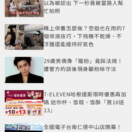
以為被認出 下一秒竟被當路人幫
忙拍照
機上保養怎麼做？空姐也在用的7
個保濕技巧，下飛機不乾燥、不
浮腫還能維持好氣色
29歲男偶像「寵粉」竟踩法規！
遭警方約談後現身籲粉絲守法
7-ELEVEN哈根達斯限時優惠再加
碼 迷你杯、雪糕、雪酥「買10送
13」
全國電子台南仁德中山店開幕！