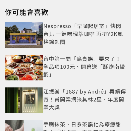
你可能會喜歡
Nespresso「早咖起居室」快閃
台北 一鍵喝現萃咖啡 再扭Y2K風
格鑰匙圈
台中第一間「鳥貴族」要來了！
全品項100元、開幕送「酥炸南蠻
蝦」
江振誠「1887 by André」再續傳
奇！甫開業摘米其林2星、年度開
業大獎
手刷抹茶、日系茶韻化為療癒甜