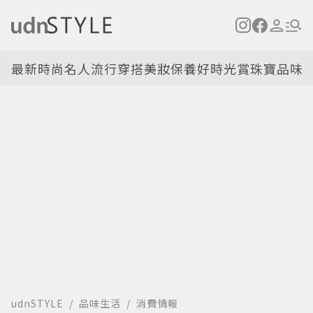
最新
時尚名人
流行穿搭
美妝保養
好時光
賞珠寶
品味
udnSTYLE
品味生活
消費情報