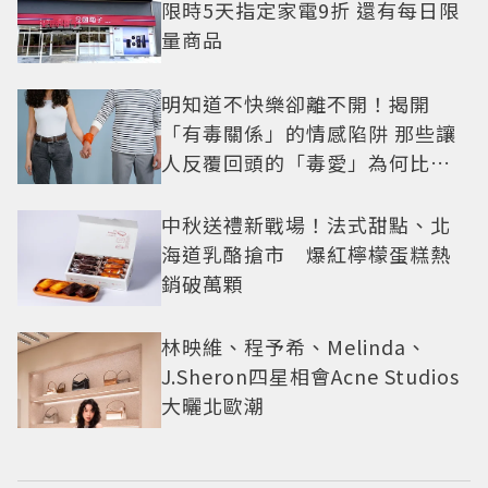
限時5天指定家電9折 還有每日限
量商品
明知道不快樂卻離不開！揭開
「有毒關係」的情感陷阱 那些讓
人反覆回頭的「毒愛」為何比菸
還難戒？
中秋送禮新戰場！法式甜點、北
海道乳酪搶市 爆紅檸檬蛋糕熱
銷破萬顆
林映維、程予希、Melinda、
J.Sheron四星相會Acne Studios
大曬北歐潮