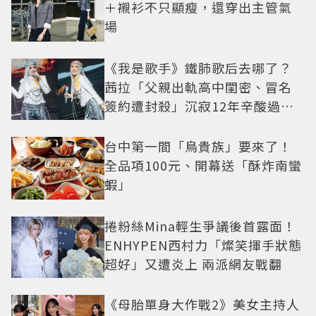
＋襯衫不只顯瘦，還穿出主管氣
場
《我是歌手》鐵肺歌后去哪了？
茜拉「父親出軌高中閨密、冒名
簽約遭封殺」沉寂12年辛酸過往
曝光
台中第一間「鳥貴族」要來了！
全品項100元、開幕送「酥炸南蠻
蝦」
捲粉絲Mina輕生爭議後首露面！
ENHYPEN西村力「燦笑揮手狀態
超好」又遭炎上 兩派網友戰翻
《母胎單身大作戰2》美女主持人