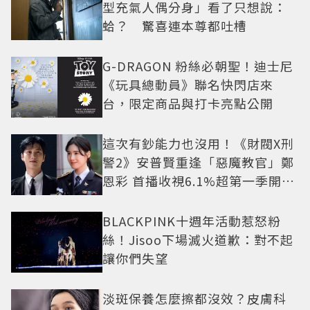
型充氣人偶分身」看了只想說：
蛤？ 驚喜連本尊都吐槽
G-DRAGON 粉絲必朝聖！迪士尼
《玩具總動員》聯名快閃店來
台，限定商品與打卡亮點公開
這次有鈔能力也沒用！《財閥X刑
警2》安普賢重逢「惡魔教官」鄭
恩彩 首播收視6.1%超第一季開紅
盤
BLACKPINK十週年活動惹怒粉
絲！Jisoo下場滅火道歉：對不起
讓你們失望
淡斑保養怎麼擦都沒效？皮膚科