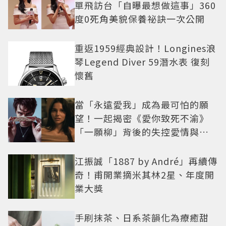
單飛訪台「自曝最想做這事」360
度0死角美貌保養祕訣一次公開
重返1959經典設計！Longines浪
琴Legend Diver 59潛水表 復刻
懷舊
當「永遠愛我」成為最可怕的願
望！一起揭密《愛你致死不渝》
「一願柳」背後的失控愛情與爆
紅之路
江振誠「1887 by André」再續傳
奇！甫開業摘米其林2星、年度開
業大獎
手刷抹茶、日系茶韻化為療癒甜