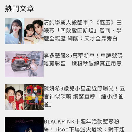
熱門文章
清純學霸人設翻車？《逐玉》田
曦薇「四敗愛因斯坦」智商、學
歷全輾壓 網酸：天才全靠旁白
李多慧砸85萬牽新車！車牌號碼
暗藏彩蛋 鐵粉秒破解真正用意
陳妍希9歲兒小星星近照曝光！五
官神似陳曉 網驚直呼「縮小版爸
爸」
BLACKPINK十週年活動惹怒粉
絲！Jisoo下場滅火道歉：對不起