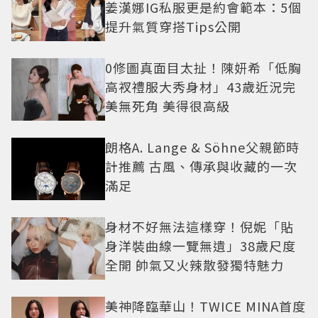
姜漢娜IG私服更是約會範本：5個
提升氣質穿搭Tips公開
0修圖真面目太扯！陳妍希「低胸
高衩禮服大秀身材」43歲近況完
美無死角 美得很高級
朗格A. Lange & Söhne父親節時
計推薦 古風、傳承與收藏的一次
滿足
身材不好無法這樣穿！倪妮「貼
身洋裝曲線一覽無遺」38歲尺度
全開 帥氣又火辣散發獨特魅力
美神降臨華山！TWICE MINA首度