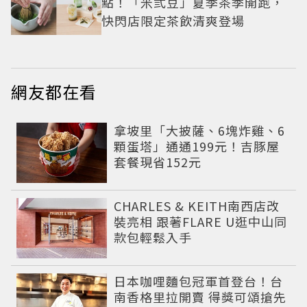
點！「米弎豆」夏季茶季開跑，
快閃店限定茶飲清爽登場
網友都在看
拿坡里「大披薩、6塊炸雞、6
顆蛋塔」通通199元！吉豚屋
套餐現省152元
CHARLES & KEITH南西店改
裝亮相 跟著FLARE U逛中山同
款包輕鬆入手
日本咖哩麵包冠軍首登台！台
南香格里拉開賣 得獎可頌搶先