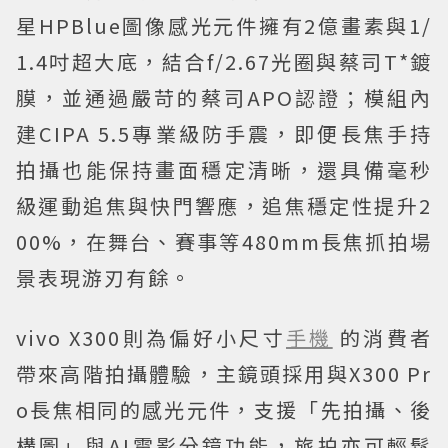
星HPBlue圖像感光元件擁有2億畫素與1/
1.4吋超大底，結合f/2.67光圈與蔡司T*鍍
膜，並通過嚴苛的蔡司APO認證；模組內
建CIPA 5.5專業級防手震，即便長焦手持
拍攝也能保持畫面穩定清晰，還具備毫秒
級運動追焦與快門響應，追焦穩定性提升2
00%，在舞台、賽事等480mm長焦抓拍場
景表現游刃有餘。
vivo X300則為偏好小尺寸
手機
的消費者
帶來高階拍攝體驗，主鏡頭採用與X300 Pr
o長焦相同的感光元件，支援「先拍攝、後
構圖」與AI電影分鏡功能，旅拍亦可輕鬆