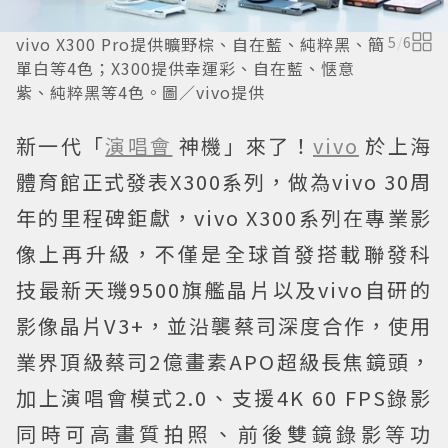
vivo X300 Pro提供曠野棕、自在藍、純粹黑、簡
5
/
6
單白等4色；X300提供幸運彩、自在藍、惬意
紫、純粹黑等4色。圖／vivo提供
新一代「
演唱會
神機」來了！
vivo
於上海
體育館正式發表X300系列，做為vivo 30周
年的里程碑鉅獻，vivo X300系列在專業影
像上再升級，不僅是全球首發搭載聯發科
技最新天璣9500旗艦晶片以及vivo自研的
影像晶片V3+，並沿襲蔡司深度合作，使用
業界頂級蔡司2億畫素APO超級長焦鏡頭，
加上演唱會模式2.0、支援4K 60 FPS錄影
同時可高畫質拍照、前後雙鏡錄影等功