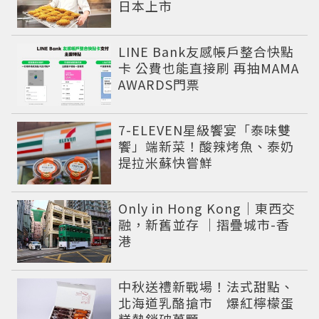
日本上市
LINE Bank友感帳戶整合快點
卡 公費也能直接刷 再抽MAMA
AWARDS門票
7-ELEVEN星級饗宴「泰味雙
饗」端新菜！酸辣烤魚、泰奶
提拉米蘇快嘗鮮
Only in Hong Kong｜東西交
融，新舊並存 ｜摺疊城市-香
港
中秋送禮新戰場！法式甜點、
北海道乳酪搶市 爆紅檸檬蛋
糕熱銷破萬顆