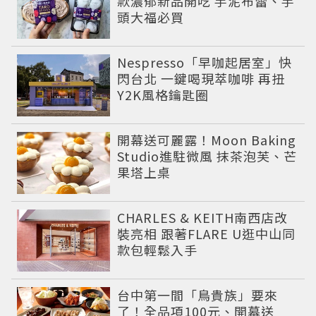
款濃郁新品開吃 芋泥布蕾、芋
頭大福必買
Nespresso「早咖起居室」快
閃台北 一鍵喝現萃咖啡 再扭
Y2K風格鑰匙圈
開幕送可麗露！Moon Baking
Studio進駐微風 抹茶泡芙、芒
果塔上桌
CHARLES & KEITH南西店改
裝亮相 跟著FLARE U逛中山同
款包輕鬆入手
台中第一間「鳥貴族」要來
了！全品項100元、開幕送