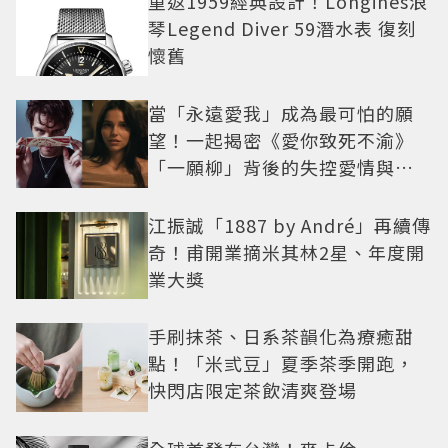
重返1959經典設計！Longines浪
琴Legend Diver 59潛水表 復刻
懷舊
當「永遠愛我」成為最可怕的願
望！一起揭密《愛你致死不渝》
「一願柳」背後的失控愛情與爆
紅之路
江振誠「1887 by André」再續傳
奇！甫開業摘米其林2星、年度開
業大獎
手刷抹茶、日系茶韻化為療癒甜
點！「米弎豆」夏季茶季開跑，
快閃店限定茶飲清爽登場