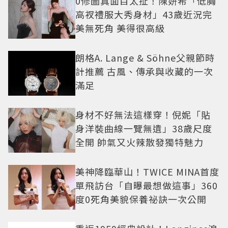
0修圖真面目太扯！陳妍希「低胸
高衩禮服大秀身材」43歲近況完
美無死角 美得很高級
朗格A. Lange & Söhne父親節時
計推薦 古風、傳承與收藏的一次
滿足
身材不好無法這樣穿！倪妮「貼
身洋裝曲線一覽無遺」38歲尺度
全開 帥氣又火辣散發獨特魅力
美神降臨華山！TWICE MINA首度
單飛訪台「自曝最想做這事」360
度0死角美貌保養祕訣一次公開