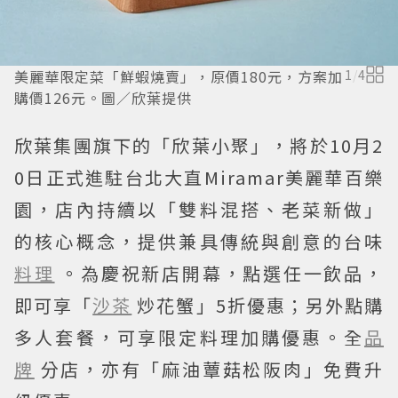
美麗華限定菜「鮮蝦燒賣」，原價180元，方案加
1
/
4
購價126元。圖／欣葉提供
欣葉集團旗下的「欣葉小聚」，將於10月2
0日正式進駐台北大直Miramar美麗華百樂
園，店內持續以「雙料混搭、老菜新做」
的核心概念，提供兼具傳統與創意的台味
料理
。為慶祝新店開幕，點選任一飲品，
即可享「
沙茶
炒花蟹」5折優惠；另外點購
多人套餐，可享限定料理加購優惠。全
品
牌
分店，亦有「麻油蕈菇松阪肉」免費升