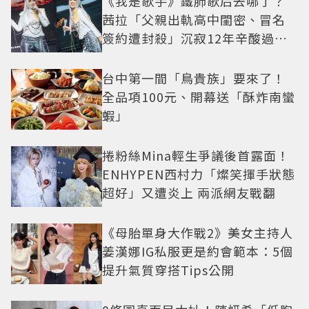
《我是歌手》鐵肺歌后去哪了？
茜拉「父親出軌高中閨密、冒名
簽約遭封殺」沉寂12年辛酸過往
曝光
台中第一間「鳥貴族」要來了！
全品項100元、開幕送「酥炸南蠻
蝦」
捲粉絲Mina輕生爭議後首露面！
ENHYPEN西村力「燦笑揮手狀態
超好」又遭炎上 兩派網友戰翻
《母胎單身大作戰2》美女主持人
姜漢娜IG私服更是約會範本：5個
提升氣質穿搭Tips公開