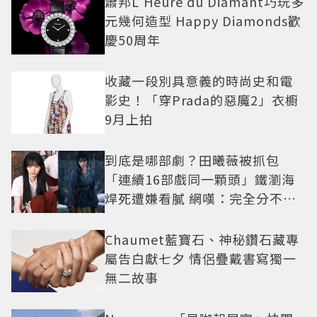
蕭邦L'Heure du Diamant巧玩多
元幾何造型 Happy Diamonds歡
慶50周年
收藏一段別具意義的時尚史和電
影史！「穿Prada的惡魔2」衣櫥
9月上拍
到底是哪部劇？田曦薇被抓包
「連續16部戲同一顆頭」鐵瀏海
焊死遭嫌看膩 網嘆：完全分不出
角色
Chaumet藍寶石、神秘鑽石藏專
屬告白獻七夕 情侶疊戴書寫獨一
無二故事