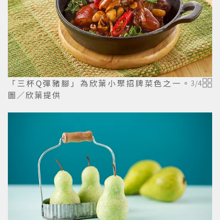
「三杯Q彈豬腳」為欣葉小聚招牌菜色之一。
3
/
4
圖／欣葉提供