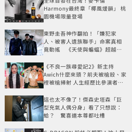
全球首發在台灣！麥卡倫
Harmony最終章「椰風煖韻」 桃
園機場限量登場
東野圭吾神作翻拍！「嫌犯家
人、被害人遺族聯手」命案真相
竟動搖 《天使與蝙蝠》超越懸
疑框架展開
《不良一族尋愛記2》新主持
Awich什麼來頭？前夫被槍殺、家
裡被槍掃射 人生經歷比參演者還
抓馬！
這也太不像了！傑森史塔森「巨
型充氣人偶分身」看了只想說：
蛤？ 驚喜連本尊都吐槽