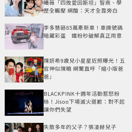
曦薇「四敗愛因斯坦」智商、學
歷全輾壓 網酸：天才全靠旁白
李多慧砸85萬牽新車！車牌號碼
暗藏彩蛋 鐵粉秒破解真正用意
陳妍希9歲兒小星星近照曝光！五
官神似陳曉 網驚直呼「縮小版爸
爸」
BLACKPINK十週年活動惹怒粉
絲！Jisoo下場滅火道歉：對不起
讓你們失望
失散多年的父子？張凌赫兒子