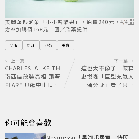
美麗華限定菜「小小啤梨果」，原價240元，
4
/
4
方案加購價168元。圖／欣葉提供
品牌
料理
沙茶
美食
← 上一篇
下一篇 →
CHARLES & KEITH
這也太不像了！傑森
南西店改裝亮相 跟著
史塔森「巨型充氣人
FLARE U逛中山同款
偶分身」看了只想
包輕鬆入手
說：蛤？ 驚喜連本
尊都吐槽
你可能會喜歡
Nespresso「早咖起居室」快閃