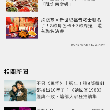
「酥炸南蠻蝦」
肯德基×新世紀福音戰士聯名
了！8款角色卡＋3款周邊 還
有聯名沾醬
Recommended by
相關新聞
不只《鬼怪》十週年！這9部韓劇
都播出10年了：《請回答1988》
經典不敗，這部大家狂推續集