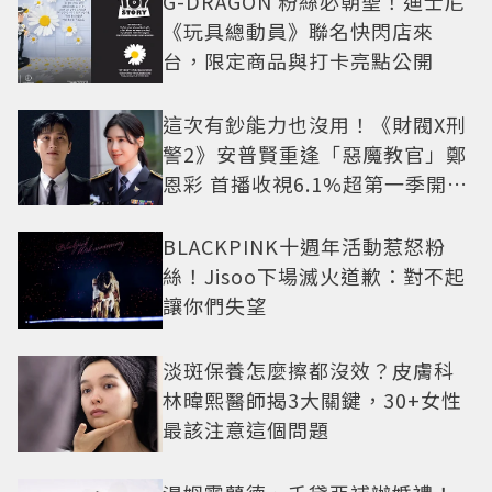
G-DRAGON 粉絲必朝聖！迪士尼
《玩具總動員》聯名快閃店來
台，限定商品與打卡亮點公開
這次有鈔能力也沒用！《財閥X刑
警2》安普賢重逢「惡魔教官」鄭
恩彩 首播收視6.1%超第一季開紅
盤
BLACKPINK十週年活動惹怒粉
絲！Jisoo下場滅火道歉：對不起
讓你們失望
淡斑保養怎麼擦都沒效？皮膚科
林暐熙醫師揭3大關鍵，30+女性
最該注意這個問題