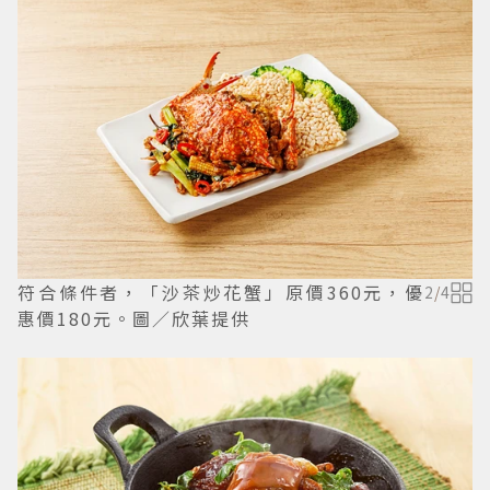
符合條件者，「沙茶炒花蟹」原價360元，優
2
/
4
惠價180元。圖／欣葉提供