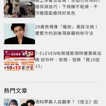
機上保養怎麼做？空姐也在用的7
個保濕技巧，下飛機不乾燥、不
浮腫還能維持好氣色
29歲男偶像「寵粉」竟踩法規！
遭警方約談後現身籲粉絲守法
7-ELEVEN哈根達斯限時優惠再加
碼 迷你杯、雪糕、雪酥「買10送
13」
熱門文章
清純學霸人設翻車？《逐玉》田