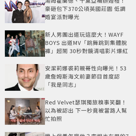
湯姆霍蘭德、千黛亞補辦婚禮！
豪砸包下370公頃英國莊園 低調
婚宴派對曝光
新人男團出道玩這麼大！WAYF
BOYS 出道MV「跳舞跳到集體脫
褲」超鬧 30秒對鏡清唱影片爆紅
安潔莉娜裘莉親哥性向曝光！53
歲詹姆斯海文前妻節目首度認
「我是同志」
Red Velvet瑟琪獨旅糗事笑翻！
以為被認出 下一秒竟被當路人幫
忙拍照