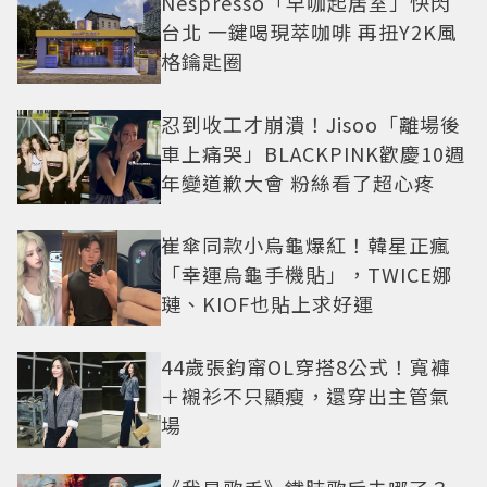
Nespresso「早咖起居室」快閃
台北 一鍵喝現萃咖啡 再扭Y2K風
格鑰匙圈
忍到收工才崩潰！Jisoo「離場後
車上痛哭」BLACKPINK歡慶10週
年變道歉大會 粉絲看了超心疼
崔傘同款小烏龜爆紅！韓星正瘋
「幸運烏龜手機貼」，TWICE娜
璉、KIOF也貼上求好運
44歲張鈞甯OL穿搭8公式！寬褲
＋襯衫不只顯瘦，還穿出主管氣
場