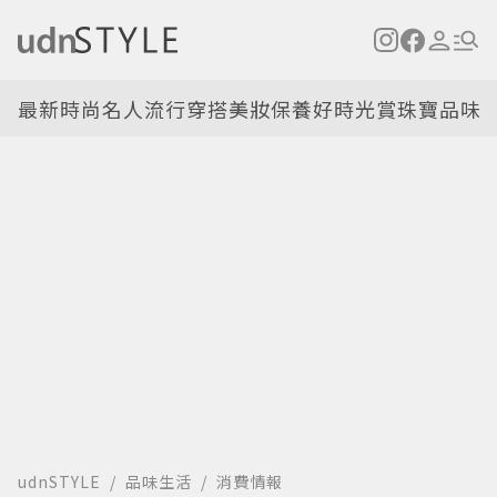
最新
時尚名人
流行穿搭
美妝保養
好時光
賞珠寶
品味
udnSTYLE
品味生活
消費情報