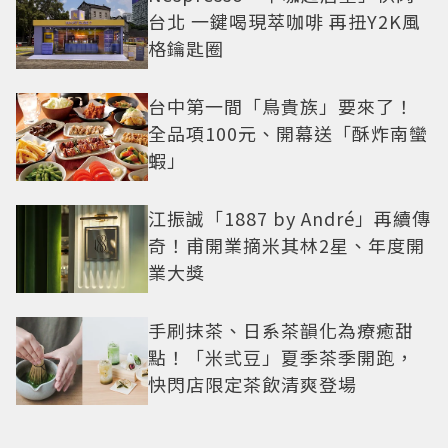
台北 一鍵喝現萃咖啡 再扭Y2K風
格鑰匙圈
台中第一間「鳥貴族」要來了！
全品項100元、開幕送「酥炸南蠻
蝦」
江振誠「1887 by André」再續傳
奇！甫開業摘米其林2星、年度開
業大獎
手刷抹茶、日系茶韻化為療癒甜
點！「米弎豆」夏季茶季開跑，
快閃店限定茶飲清爽登場