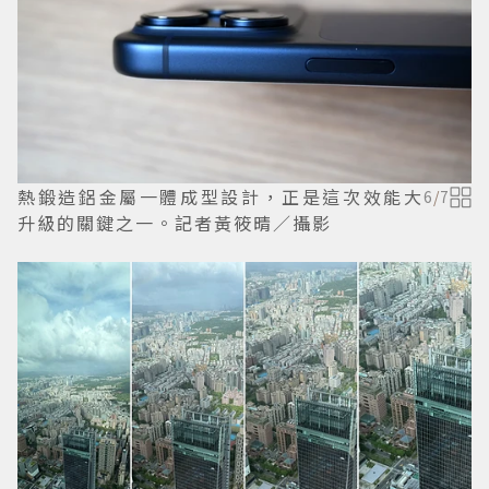
熱鍛造鋁金屬一體成型設計，正是這次效能大
6
/
7
升級的關鍵之一。記者黃筱晴／攝影