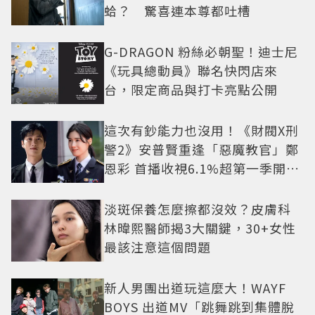
蛤？ 驚喜連本尊都吐槽
G-DRAGON 粉絲必朝聖！迪士尼
《玩具總動員》聯名快閃店來
台，限定商品與打卡亮點公開
這次有鈔能力也沒用！《財閥X刑
警2》安普賢重逢「惡魔教官」鄭
恩彩 首播收視6.1%超第一季開紅
盤
淡斑保養怎麼擦都沒效？皮膚科
林暐熙醫師揭3大關鍵，30+女性
最該注意這個問題
新人男團出道玩這麼大！WAYF
BOYS 出道MV「跳舞跳到集體脫