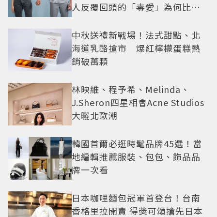
人反覆回頭的「毒愛」為何比菸
還難戒？
中秋送禮新戰場！法式甜點、北
海道乳酪搶市 爆紅檸檬蛋糕熱
銷破萬顆
林映維、程予希、Melinda、
J.Sheron四星相會Acne Studios
大曬北歐潮
韓國首爾必逛時髦品牌45選！當
地編輯推薦服裝、包包、飾品品
牌一次看
日本咖哩麵包冠軍首登台！台南
香格里拉開賣 得獎可頌搶先日本