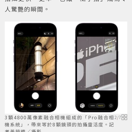
人驚艷的瞬間。
3顆4800萬像素融合相機組成的「Pro融合相
2
/
7
機系統」，帶來等於8顆鏡頭的拍攝靈活度。記
者黃筱晴／攝影