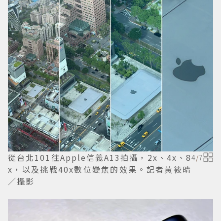
從台北101往Apple信義A13拍攝，2x、4x、8
4
/
7
x，以及挑戰40x數位變焦的效果。記者黃筱晴
／攝影