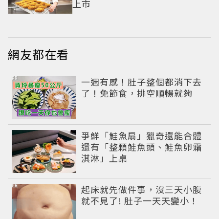
上市
網友都在看
PR
一週有感！肚子整個都消下去
了！免節食，排空順暢就夠
爭鮮「鮭魚扇」獵奇還能合體
還有「整顆鮭魚頭、鮭魚卵霜
淇淋」上桌
PR
起床就先做件事，沒三天小腹
就不見了! 肚子一天天變小！