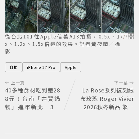
從台北101往Apple信義A13拍攝，0.5x、1
7
/
7
x、1.2x、1.5x倍鏡的效果。記者黃筱晴／攝
影
自拍
iPhone 17 Pro
Apple
← 上一篇
下一篇 →
40多種食材吃到飽28
La Rose系列復刻絨
8元！台南「井賀鍋
布玫瑰 Roger Vivier
物」進軍新北 3人
2026秋冬新品 繁花
同行送肉盤
不褪