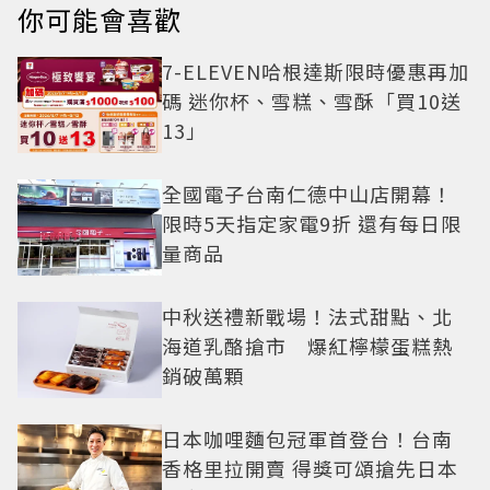
你可能會喜歡
7-ELEVEN哈根達斯限時優惠再加
碼 迷你杯、雪糕、雪酥「買10送
13」
全國電子台南仁德中山店開幕！
限時5天指定家電9折 還有每日限
量商品
中秋送禮新戰場！法式甜點、北
海道乳酪搶市 爆紅檸檬蛋糕熱
銷破萬顆
日本咖哩麵包冠軍首登台！台南
香格里拉開賣 得獎可頌搶先日本