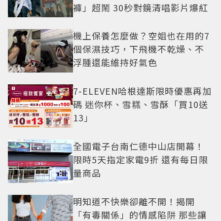
褲」超鬧 30秒對鏡清唱影片爆紅
機上保養怎麼做？空姐也在用的7
個保濕技巧，下飛機不乾燥、不
浮腫還能維持好氣色
7-ELEVEN哈根達斯限時優惠再加
碼 迷你杯、雪糕、雪酥「買10送
13」
全國電子台南仁德中山店開幕！
限時5天指定家電9折 還有每日限
量商品
明知道不快樂卻離不開！揭開
「有毒關係」的情感陷阱 那些讓