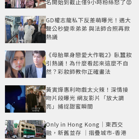
名開始到截止僅9小時粉絲怒了😡
GD權志龍私下反差萌曝光！遇大
聲公秒變乖弟弟 與法師合照再掀
熱議
《母胎單身戀愛大作戰2》臥蠶妝
引熱議！為什麼看起來這麼不自
然？彩妝師教你正確畫法
黃寅燁惠利吻戲太火辣！深情接
吻片段曝光 網友影片「放大調
亮」捕捉甜蜜瞬間
Only in Hong Kong｜東西交
融，新舊並存 ｜摺疊城市-香港