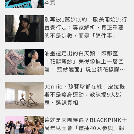
本質
別再被1萬步制約！歐美開始流行
直覺行走：專家解析，真正重要
的不是步數，而是「這件事」
油畫裡走出的白天鵝！陳都靈
「花瓣薄紗」美得像披上一層空
氣 「頭紗遮面」玩出新花樣朦朧
美感太仙
Jennie、孫藝珍都在練！皮拉提
斯不是瘦身運動，教練揭9大迷
思、選課真相
這就是天團待遇？BLACKPINK十
周年見面會「僅抽40人參與」報