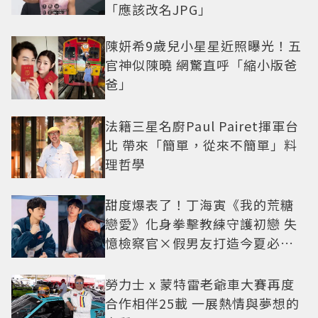
「應該改名JPG」
陳妍希9歲兒小星星近照曝光！五
官神似陳曉 網驚直呼「縮小版爸
爸」
法籍三星名廚Paul Pairet揮軍台
北 帶來「簡單，從來不簡單」料
理哲學
甜度爆表了！丁海寅《我的荒糖
戀愛》化身拳擊教練守護初戀 失
憶檢察官×假男友打造今夏必看
小甜劇
勞力士 x 蒙特雷老爺車大賽再度
合作相伴25載 一展熱情與夢想的