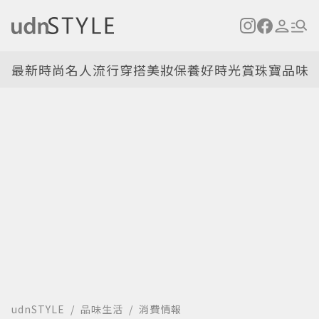
最新
時尚名人
流行穿搭
美妝保養
好時光
賞珠寶
品味
udnSTYLE
品味生活
消費情報