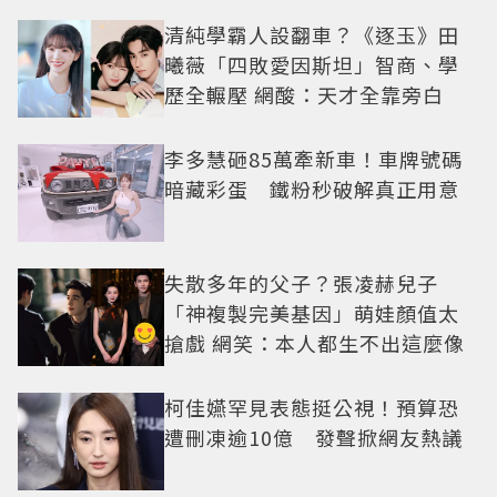
清純學霸人設翻車？《逐玉》田
曦薇「四敗愛因斯坦」智商、學
歷全輾壓 網酸：天才全靠旁白
李多慧砸85萬牽新車！車牌號碼
暗藏彩蛋 鐵粉秒破解真正用意
失散多年的父子？張凌赫兒子
「神複製完美基因」萌娃顏值太
搶戲 網笑：本人都生不出這麼像
柯佳嬿罕見表態挺公視！預算恐
遭刪凍逾10億 發聲掀網友熱議