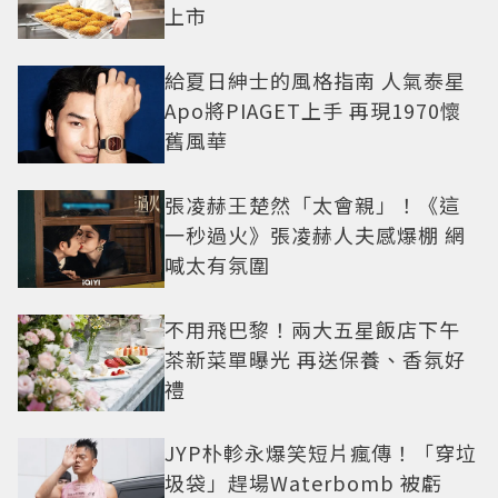
上市
給夏日紳士的風格指南 人氣泰星
Apo將PIAGET上手 再現1970懷
舊風華
張凌赫王楚然「太會親」！《這
一秒過火》張凌赫人夫感爆棚 網
喊太有氛圍
不用飛巴黎！兩大五星飯店下午
茶新菜單曝光 再送保養、香氛好
禮
JYP朴軫永爆笑短片瘋傳！「穿垃
圾袋」趕場Waterbomb 被虧