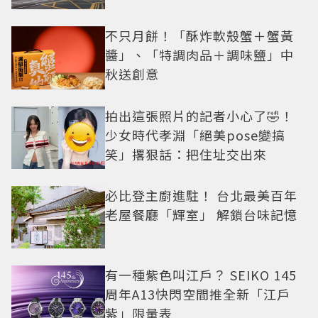
不只月餅！「酥炸軟殼蟹＋蟹黃
醬」、「特調肉品＋調味鹽」中
秋送創意
拍出這張照片的記者小心了🤣！
少女時代孝淵「絕美pose變搞
笑」撂狠話：把住址交出來
必比登主廚進駐！ 台北最美百年
老屋餐廳「輝室」 解鎖台味記憶
有一種紫色叫江戶？ SEIKO 145
周年A13快閃空間推全新「江戶
紫」限量表