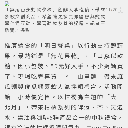
「無尾香蕉動物學校」創辦人李瑾倫，帶來
11
/
20
多款文創商品，希望讓更多民眾體會與寵物
學伴們互動、學習動物友善的過程。記者王
聰賢／攝影
推廣續食的「明日餐桌」以行動支持醜蔬
果，最熱銷是「無花果乾」，「口感似軟
糖，因小包裝、50元好入手，不少媽媽買
了、現場吃完再買」。「山里麵」帶來麻
瓜麵與傻瓜麵兩款人氣拌麵禮盒，活動開
始三小時便完售。以柑橘為主題的「大山
北月」，帶來柑橘系列的啤酒、茶、氣泡
水、醬油與咖啡5種產品合一的中秋禮盒，
還有冷凍的柑橘香腸與貢丸。Tree To Bar