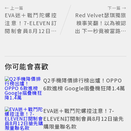
← 上一篇
下一篇 →
EVA迷＋戰鬥陀螺控
Red Velvet瑟琪獨旅
注意！7-ELEVEN訂
糗事笑翻！以為被認
閱制會員8月12日搶
出 下一秒竟被當路人
先購限量聯名款
幫忙拍照
你可能會喜歡
Q2手機降價排行榜出爐！OPPO
6款進榜 Google摺疊機狂降1.4萬
EVA迷＋戰鬥陀螺控注意！7-
ELEVEN訂閱制會員8月12日搶先
購限量聯名款