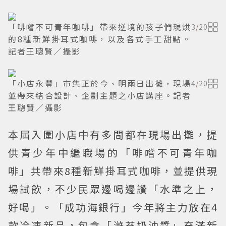
「啡嚐不可青年咖啡」帶來逆境的孩子們現烘
3
/
20
的8種新鮮掛耳式咖啡，以及各式手工甜點。
記者王聰賢／攝影
「小店永豐」市集正於今、明兩日出攤，現場
4
/
20
並帶來結合設計、企劃主題之小店講座。記者
王聰賢／攝影
本屆入圍小店中有多間都在現場出攤，提
供青少年中繼職場的「啡嚐不可青年咖
啡」共帶來8種新鮮掛耳式咖啡，並提供現
場試飲，不少民眾邊喝邊讚「水準之上，
好喝」。「成功海銀行」今年將主力放在4
款冷凍新品，包含「滸苔奶油醬」充滿新