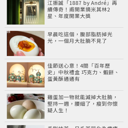
江振誠「1887 by André」再
續傳奇！甫開業摘米其林2
星、年度開業大獎
PR
早晨吃這個，腹部脂肪掉光
光，一個月大肚腩不見了
佳節送心意！4間「百年歷
史」中秋禮盒 巧克力、蝦餅、
蛋黃酥通通有
PR
雞蛋加一物就能減掉大肚腩，
堅持一週，腰細了，瘦到你懷
疑人生！