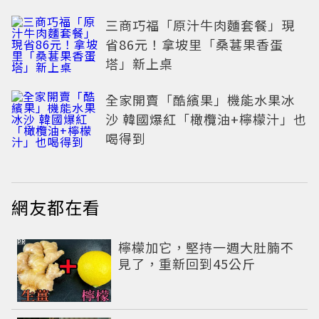
三商巧福「原汁牛肉麵套餐」現
省86元！拿坡里「桑葚果香蛋
塔」新上桌
全家開賣「酷繽果」機能水果冰
沙 韓國爆紅「橄欖油+檸檬汁」也
喝得到
網友都在看
PR
檸檬加它，堅持一週大肚腩不
見了，重新回到45公斤