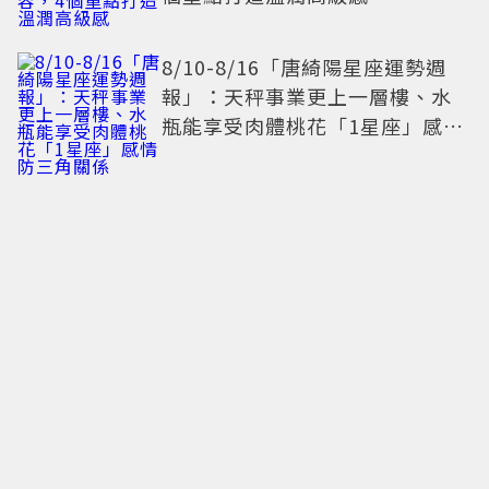
8/10-8/16「唐綺陽星座運勢週
報」：天秤事業更上一層樓、水
瓶能享受肉體桃花「1星座」感情
防三角關係
布蘭妮整形竟出意外 ！「左眼垮
掉」長達4周 氣炸喊：不能相信任
何人
又麻又甜！肯德基「青花椒花生
蛋撻」新登場 還能變身七夕蛋撻
花束
減法美學重塑感官邊界：數位排
毒，一場關於內在秩序的靜謐革