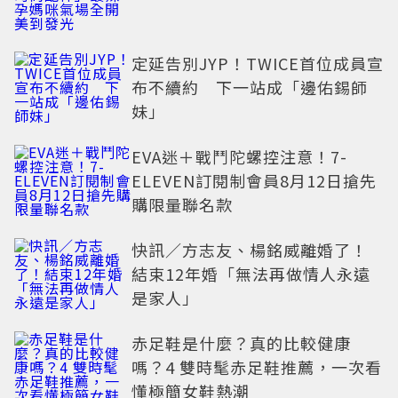
光
定延告別JYP！TWICE首位成員宣
布不續約 下一站成「邊佑錫師
妹」
EVA迷＋戰鬥陀螺控注意！7-
ELEVEN訂閱制會員8月12日搶先
購限量聯名款
快訊／方志友、楊銘威離婚了！
結束12年婚「無法再做情人永遠
是家人」
赤足鞋是什麼？真的比較健康
嗎？4 雙時髦赤足鞋推薦，一次看
懂極簡女鞋熱潮