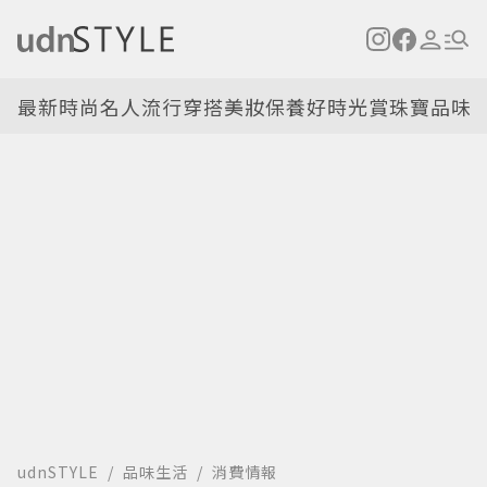
最新
時尚名人
流行穿搭
美妝保養
好時光
賞珠寶
品味
udnSTYLE
品味生活
消費情報