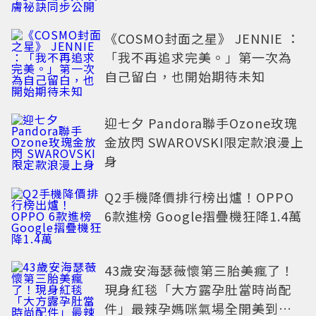
《COSMO封面之星》 JENNIE ：
「我不再追求完美。」第一次為
自己留白，也開始期待未知
迎七夕 Pandora聯手Ozone玫瑰
金放閃 SWAROVSKI限定款浪漫上
身
Q2手機降價排行榜出爐！OPPO
6款進榜 Google摺疊機狂降1.4萬
43歲安海瑟薇懷第三胎美瘋了！
現身紅毯「大方露孕肚當時尚配
件」最辣孕媽咪氣場全開美到發