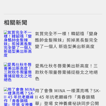
相關新聞
氣質完全不一樣！韓韶禧「變身
酷帥金髮辣妹」剪掉黑長髮完全
變了一個人 新造型美出新高度
愛馬仕秋冬唇膏美出新高度！三
款秋冬限量唇膏捕捉極北之地絕
色
用了會像 MINA 一樣漂亮嗎？SK-
II 45 年抗老巔峰作「青春鎖精
華」登場 女神養膚祕訣同步公開