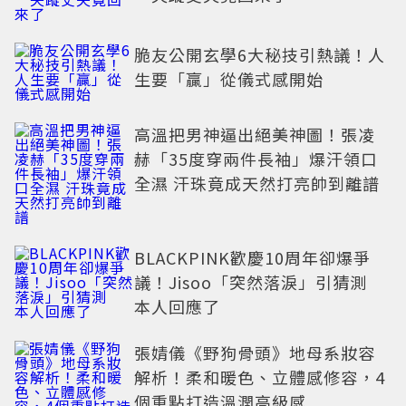
脆友公開玄學6大秘技引熱議！人
生要「贏」從儀式感開始
高溫把男神逼出絕美神圖！張凌
赫「35度穿兩件長袖」爆汗領口
全濕 汗珠竟成天然打亮帥到離譜
BLACKPINK歡慶10周年卻爆爭
議！Jisoo「突然落淚」引猜測
本人回應了
張婧儀《野狗骨頭》地母系妝容
解析！柔和暖色、立體感修容，4
個重點打造溫潤高級感