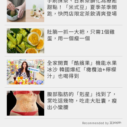
手刷抹茶、日系茶韻化為療癒
甜點！「米弎豆」夏季茶季開
跑，快閃店限定茶飲清爽登場
PR
肚腩一抓一大把，只需1個雞
蛋，用一個瘦一個
全家開賣「酷繽果」機能水果
冰沙 韓國爆紅「橄欖油+檸檬
汁」也喝得到
PR
腹部脂肪的「剋星」找到了，
常吃這幾物，吃走大肚囊，瘦
出小蠻腰
Recommended by