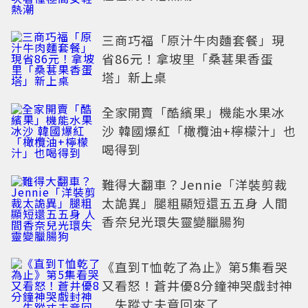
三商巧福「原汁牛肉麵套餐」現
省86元！拿坡里「桑葚果香蛋
塔」新上桌
全家開賣「酷繽果」機能水果冰
沙 韓國爆紅「橄欖油+檸檬汁」也
喝得到
難得大翻車？Jennie「洋裝剪裁
太詭異」腿粗顯短還五五身 人間
香奈兒光環失靈變臘腸狗
《直到T恤乾了為止》第5集看哭
又看怒！蒼井優8分鐘神哭戲封神
失蹤丈夫竟回來了