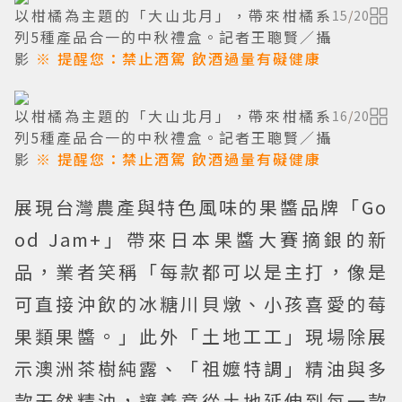
以柑橘為主題的「大山北月」，帶來柑橘系
15
/
20
列5種產品合一的中秋禮盒。記者王聰賢／攝
影
※ 提醒您：禁止酒駕 飲酒過量有礙健康
以柑橘為主題的「大山北月」，帶來柑橘系
16
/
20
列5種產品合一的中秋禮盒。記者王聰賢／攝
影
※ 提醒您：禁止酒駕 飲酒過量有礙健康
展現台灣農產與特色風味的果醬品牌「Go
od Jam+」帶來日本果醬大賽摘銀的新
品，業者笑稱「每款都可以是主打，像是
可直接沖飲的冰糖川貝燉、小孩喜愛的莓
果類果醬。」此外「土地工工」現場除展
示澳洲茶樹純露、「祖嬤特調」精油與多
款天然精油，讓善意從土地延伸到每一款