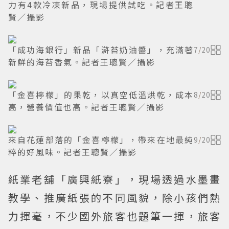
力有4款冷凍新品，現場提供試吃。記者王聰
賢／攝影
「成功海銀行」新品「滸苔奶油醬」，充滿著
7
/
20
新鮮的海苔香氣。記者王聰賢／攝影
「金喜檸檬」的果乾，以真空低溫烘乾，成本
8
/
20
高，營養價值也高。記者王聰賢／攝影
來自花蓮部落的「金喜檸檬」，帶來在地最純
9
/
20
粹的好風味。記者王聰賢／攝影
紙業老舖「廣興紙寮」，現場透過水墨畫
教學、推廣紙張的不同風貌，除小孩們熱
力揮毫，不少國外旅客也題筆一揮，旅客