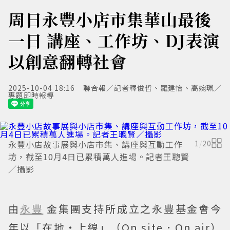
周日永豐小店市集華山最後
一日 講座、工作坊、DJ表演
以創意翻轉社會
2025-10-04 18:16
聯合報／記者釋俊哲、羅建怡、高婉珮／
專題即時報導
永豐小店故事展與小店市集、講座與互動工作
1
/
20
坊，截至10月4日已累積萬人進場。記者王聰賢
／攝影
由
永豐
金集團支持所成立之永豐基金會今
年以「在地・上線」（On site．On air）