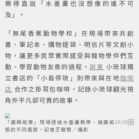
樂得直說「水墨畫也沒想像的遙不可
及」。
「無尾香蕉動物學校」在現場帶來共創
書、筆記本、購物提袋、明信片等文創小
物，讓更多民眾實際感受與寵物學伴們互
動、學習動物友善的過程。
屏東
小琉球獨
立書店的「小島停琉」則帶來與在地
咖啡
店
合作之掛耳包咖啡，記錄小琉球觀光視
角外平凡卻可貴的故事。
「廣興紙寮」現場透過水墨畫教學、推廣紙
10
/
20
張的不同風貌。記者王聰賢／攝影