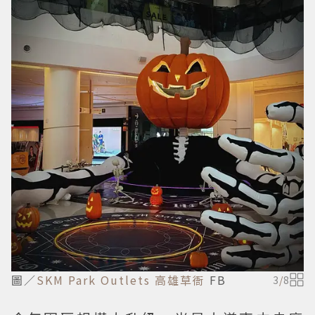
圖／
SKM Park Outlets 高雄草衙
FB
3
/
8