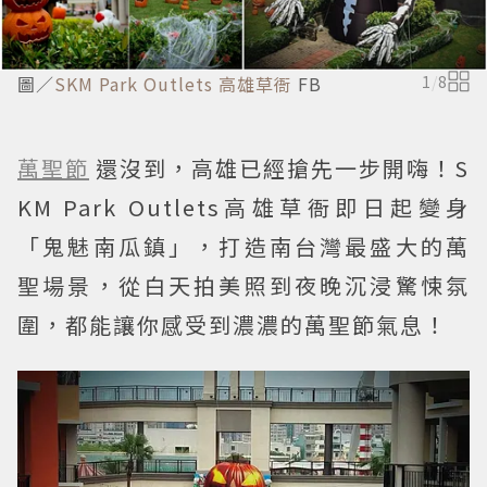
圖／
SKM Park Outlets 高雄草衙
FB
1
/
8
萬聖節
還沒到，高雄已經搶先一步開嗨！S
KM Park Outlets高雄草衙即日起變身
「鬼魅南瓜鎮」，打造南台灣最盛大的萬
聖場景，從白天拍美照到夜晚沉浸驚悚氛
圍，都能讓你感受到濃濃的萬聖節氣息！