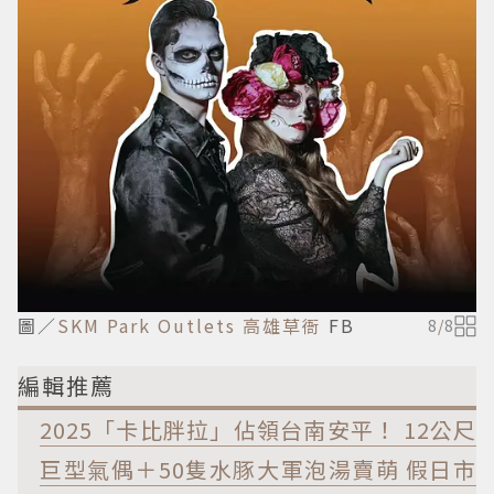
圖／
SKM Park Outlets 高雄草衙
FB
8
/
8
編輯推薦
2025「卡比胖拉」佔領台南安平！ 12公尺
巨型氣偶＋50隻水豚大軍泡湯賣萌 假日市