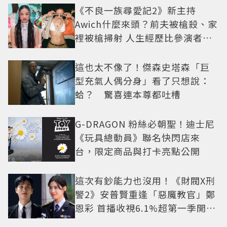
《不良一族尋愛記2》新主持
Awich什麼來頭？前夫被槍殺、家
裡被槍掃射 人生經歷比參演者還
抓馬！
這也太不像了！傑森史塔森「巨
型充氣人偶分身」看了只想說：
蛤？ 驚喜連本尊都吐槽
G-DRAGON 粉絲必朝聖！迪士尼
《玩具總動員》聯名快閃店來
台，限定商品與打卡亮點公開
這次有鈔能力也沒用！《財閥X刑
警2》安普賢重逢「惡魔教官」鄭
恩彩 首播收視6.1%超第一季開紅
盤