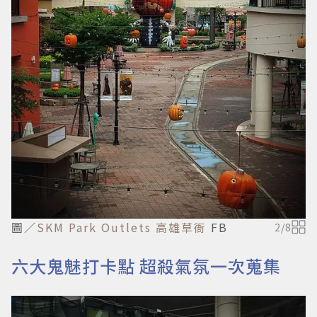
圖／
SKM Park Outlets 高雄草衙
FB
2
/
8
六大鬼魅打卡點 超殺氣氛一次蒐集