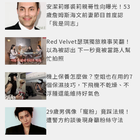
安潔莉娜裘莉親哥性向曝光！53
歲詹姆斯海文前妻節目首度認
「我是同志」
Red Velvet瑟琪獨旅糗事笑翻！
以為被認出 下一秒竟被當路人幫
忙拍照
機上保養怎麼做？空姐也在用的7
個保濕技巧，下飛機不乾燥、不
浮腫還能維持好氣色
29歲男偶像「寵粉」竟踩法規！
遭警方約談後現身籲粉絲守法