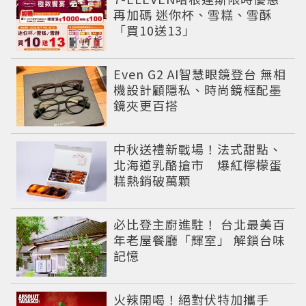
再加碼 迷你杯、雪糕、雪酥
「買10送13」
Even G2 AI智慧眼鏡登台 無相
機設計顧隱私、時尚鏡框配墨
鏡夾更百搭
中秋送禮新戰場！法式甜點、
北海道乳酪搶市 爆紅檸檬蛋
糕熱銷破萬顆
必比登主廚進駐！ 台北最美百
年老屋餐廳「輝室」 解鎖台味
記憶
火辣開喝！絕對伏特加攜手