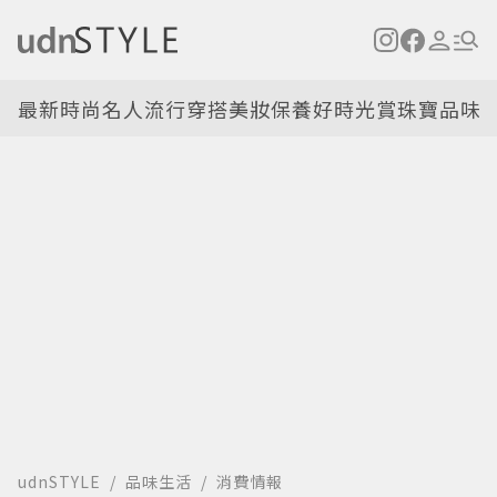
最新
時尚名人
流行穿搭
美妝保養
好時光
賞珠寶
品味
udnSTYLE
品味生活
消費情報