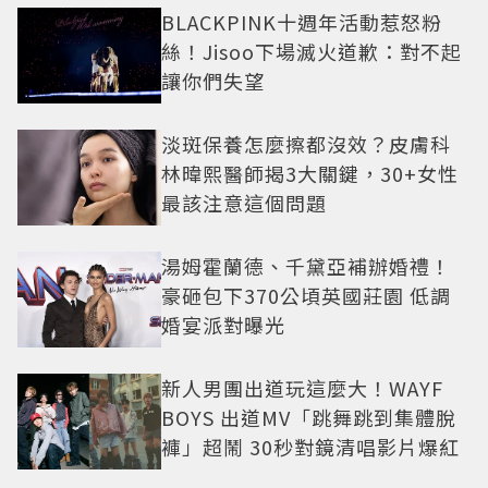
BLACKPINK十週年活動惹怒粉
絲！Jisoo下場滅火道歉：對不起
讓你們失望
淡斑保養怎麼擦都沒效？皮膚科
林暐熙醫師揭3大關鍵，30+女性
最該注意這個問題
湯姆霍蘭德、千黛亞補辦婚禮！
豪砸包下370公頃英國莊園 低調
婚宴派對曝光
新人男團出道玩這麼大！WAYF
BOYS 出道MV「跳舞跳到集體脫
褲」超鬧 30秒對鏡清唱影片爆紅