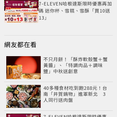
7-ELEVEN哈根達斯限時優惠再加
碼 迷你杯、雪糕、雪酥「買10送
13」
網友都在看
不只月餅！「酥炸軟殼蟹＋蟹
黃醬」、「特調肉品＋調味
鹽」中秋送創意
40多種食材吃到飽288元！台
南「井賀鍋物」進軍新北 3
人同行送肉盤
7-ELEVEN哈根達斯限時優惠