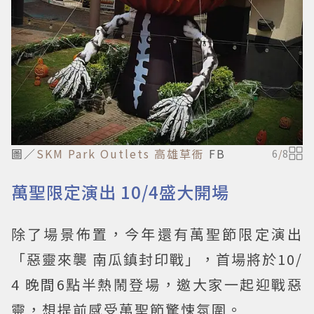
圖／
SKM Park Outlets 高雄草衙
FB
6
/
8
萬聖限定演出 10/4盛大開場
除了場景佈置，今年還有萬聖節限定演出
「惡靈來襲 南瓜鎮封印戰」，首場將於10/
4 晚間6點半熱鬧登場，邀大家一起迎戰惡
靈，想提前感受萬聖節驚悚氛圍。