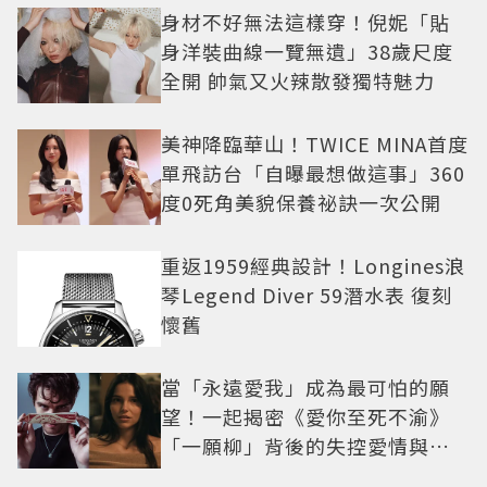
身材不好無法這樣穿！倪妮「貼
身洋裝曲線一覽無遺」38歲尺度
全開 帥氣又火辣散發獨特魅力
美神降臨華山！TWICE MINA首度
單飛訪台「自曝最想做這事」360
度0死角美貌保養祕訣一次公開
重返1959經典設計！Longines浪
琴Legend Diver 59潛水表 復刻
懷舊
當「永遠愛我」成為最可怕的願
望！一起揭密《愛你至死不渝》
「一願柳」背後的失控愛情與爆
紅之路