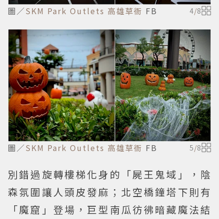
圖／
SKM Park Outlets 高雄草衙
FB
4
/
8
圖／
SKM Park Outlets 高雄草衙
FB
5
/
8
別錯過旋轉樓梯化身的「屍王鬼域」，陰
森氛圍讓人頭皮發麻；北空橋鐘塔下則有
「魔窟」登場，巨型南瓜彷彿暗藏魔法結