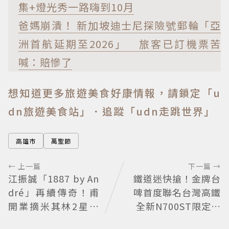
集+燈光秀一路嗨到10月
爸媽崩潰！ 新加坡迪士尼探險號郵輪「亞
洲首航延期至2026」 旅客已訂機票苦
喊：賠慘了
想知道更多旅遊美食好康情報，請鎖定「u
dn旅遊美食站」
．追蹤「udn走跳世界」
高雄市
萬聖節
← 上一篇
下一篇 →
江振誠「1887 by An
鐵道迷快搶！金牌台
dré」再續傳奇！甫
啤首度聯名台灣高鐵
開業摘米其林2星、
全新N700ST限定罐
年度開業大獎
開賣