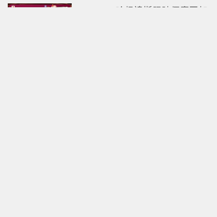
7-ELEVEN哈根達斯限時優惠再加
碼 迷你杯、雪糕、雪酥「買10送
13」
全國電子台南仁德中山店開幕！
限時5天指定家電9折 還有每日限
量商品
明知道不快樂卻離不開！揭開
「有毒關係」的情感陷阱 那些讓
人反覆回頭的「毒愛」為何比菸
還難戒？
中秋送禮新戰場！法式甜點、北
海道乳酪搶市 爆紅檸檬蛋糕熱
銷破萬顆