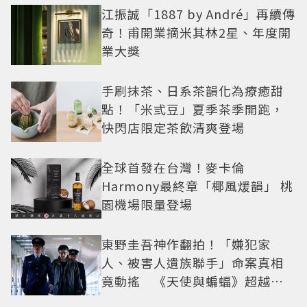
江振誠「1887 by André」再續傳
奇！甫開業摘米其林2星、年度開
業大獎
手刷抹茶、日系茶韻化為療癒甜
點！「米弎豆」夏季茶季開跑，
快閃店限定茶飲清爽登場
全球首發在台灣！麥卡倫
Harmony最終章「椰風煖韻」 桃
園機場限量登場
東野圭吾神作翻拍！「嫌犯家
人、被害人遺族聯手」命案真相
竟動搖 《天使與蝙蝠》超越懸
疑框架展開