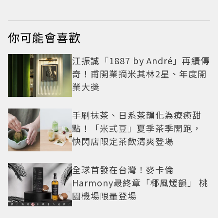
你可能會喜歡
江振誠「1887 by André」再續傳
奇！甫開業摘米其林2星、年度開
業大獎
手刷抹茶、日系茶韻化為療癒甜
點！「米弎豆」夏季茶季開跑，
快閃店限定茶飲清爽登場
全球首發在台灣！麥卡倫
Harmony最終章「椰風煖韻」 桃
園機場限量登場