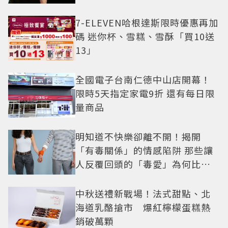
7-ELEVEN哈根達斯限時優惠再加
碼 迷你杯、雪糕、雪酥「買10送
13」
全國電子台南仁德中山店開幕！
限時5天指定家電9折 還有每日限
量商品
明知道不快樂卻離不開！揭開
「有毒關係」的情感陷阱 那些讓
人反覆回頭的「毒愛」為何比菸
還難戒？
中秋送禮新戰場！法式甜點、北
海道乳酪搶市 爆紅檸檬蛋糕熱
銷破萬顆