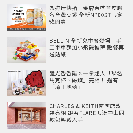
鐵道迷快搶！金牌台啤首度聯
名台灣高鐵 全新N700ST限定
罐開賣
BELLINI全新兒童餐登場！手
工車車麵加小飛碟披薩 點餐再
送貼紙
繼光香香雞×一拳超人「聯名
馬克杯、磁鐵」亮相！ 還有
「埼玉地毯」
CHARLES & KEITH南西店改
裝亮相 跟著FLARE U逛中山同
款包輕鬆入手