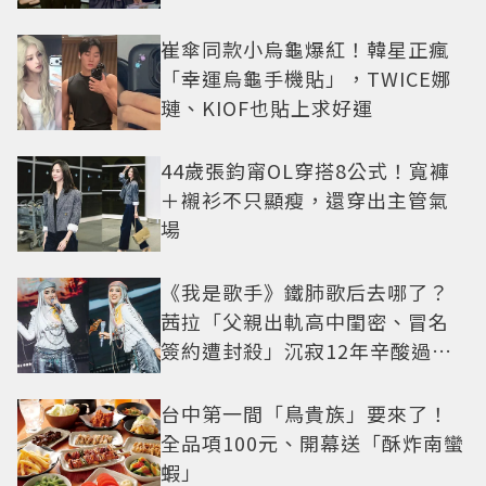
崔傘同款小烏龜爆紅！韓星正瘋
「幸運烏龜手機貼」，TWICE娜
璉、KIOF也貼上求好運
44歲張鈞甯OL穿搭8公式！寬褲
＋襯衫不只顯瘦，還穿出主管氣
場
《我是歌手》鐵肺歌后去哪了？
茜拉「父親出軌高中閨密、冒名
簽約遭封殺」沉寂12年辛酸過往
曝光
台中第一間「鳥貴族」要來了！
全品項100元、開幕送「酥炸南蠻
蝦」