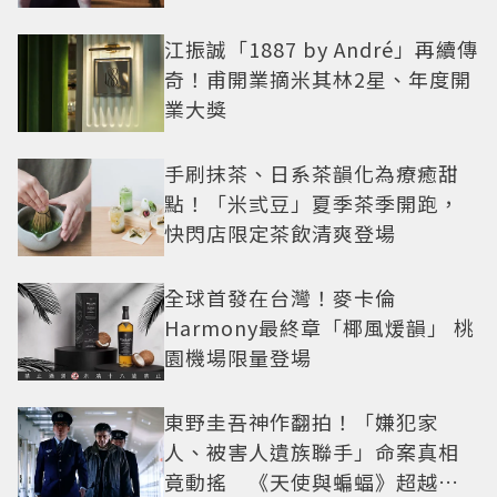
紅之路
江振誠「1887 by André」再續傳
奇！甫開業摘米其林2星、年度開
業大獎
手刷抹茶、日系茶韻化為療癒甜
點！「米弎豆」夏季茶季開跑，
快閃店限定茶飲清爽登場
全球首發在台灣！麥卡倫
Harmony最終章「椰風煖韻」 桃
園機場限量登場
東野圭吾神作翻拍！「嫌犯家
人、被害人遺族聯手」命案真相
竟動搖 《天使與蝙蝠》超越懸