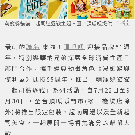
萌寵躲貓貓丨起司追逐戰主題。圖／頂呱呱提供
1
/
8
最萌的
聯名
來啦！
頂呱呱
迎接品牌51週
年，特別與華納兄弟探索全球消費性產品
部門合作，攜手經典動畫角色《湯姆貓與
傑利鼠》迎接85週年，推出「萌寵躲貓貓
｜起司追逐戰」系列活動，自7月22日至9
月30日，全台頂呱呱門市(松山機場店除
外)將推出限定包裝、超萌周邊以及全新起
司美食，一起展開一場香氣滿分的貓鼠大
戰。