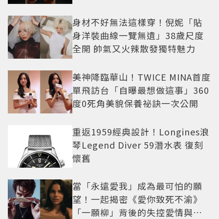
身材不好無法這樣穿！倪妮「貼
身洋裝曲線一覽無遺」38歲尺度
全開 帥氣又火辣散發獨特魅力
美神降臨華山！TWICE MINA首度
單飛訪台「自曝最想做這事」360
度0死角美貌保養祕訣一次公開
重返1959經典設計！Longines浪
琴Legend Diver 59潛水表 復刻
懷舊
當「永遠愛我」成為最可怕的願
望！一起揭密《愛你致死不渝》
「一願柳」背後的失控愛情與爆