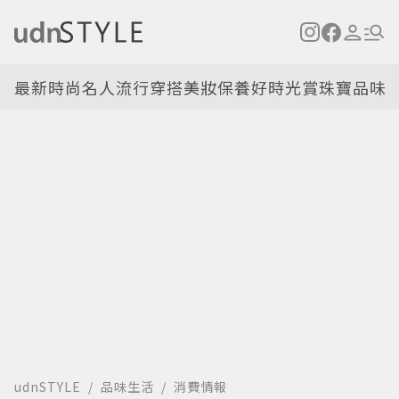
最新
時尚名人
流行穿搭
美妝保養
好時光
賞珠寶
品味
udnSTYLE
品味生活
消費情報