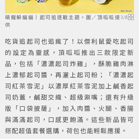
萌寵躲貓貓丨起司追逐戰主題。圖／頂呱呱提
3
/
8
供
吃貨追起司也追瘋了！以傑利鼠愛吃起司
的設定為靈感，頂呱呱推出三款限定新
品，包括「濃濃起司炸雞」，酥脆雞肉淋
上濃郁起司醬，再灑上起司粉；「濃濃起
司紅茶雪泥」以濃厚紅茶雪泥加上鹹香起
司奶蓋，鹹甜交織、超級涮嘴；還有升級
版「口袋披薩」，加入肉醬、火腿、香腸
與滿滿起司，口感更飽滿。這些新品皆可
搭配超值套餐選購，荷包也能輕鬆應援。