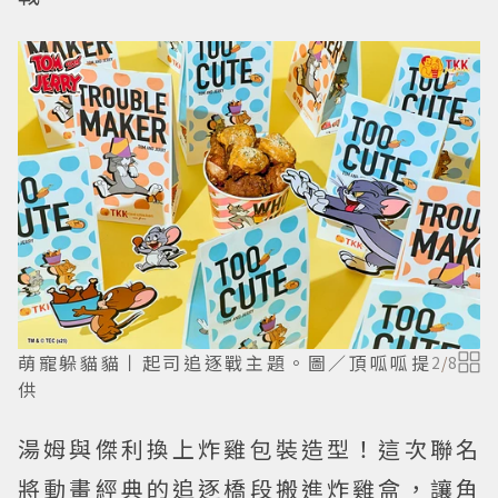
萌寵躲貓貓丨起司追逐戰主題。圖／頂呱呱提
2
/
8
供
湯姆與傑利換上炸雞包裝造型！這次聯名
將動畫經典的追逐橋段搬進炸雞盒，讓角