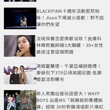
盤
BLACKPINK十週年活動惹怒粉
絲！Jisoo下場滅火道歉：對不起
讓你們失望
淡斑保養怎麼擦都沒效？皮膚科
林暐熙醫師揭3大關鍵，30+女性
最該注意這個問題
湯姆霍蘭德、千黛亞補辦婚禮！
豪砸包下370公頃英國莊園 低調
婚宴派對曝光
新人男團出道玩這麼大！WAYF
BOYS 出道MV「跳舞跳到集體脫
褲」超鬧 30秒對鏡清唱影片爆紅