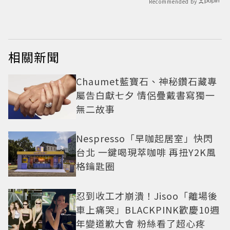
Recommended by
相關新聞
Chaumet藍寶石、神秘鑽石藏專
屬告白獻七夕 情侶疊戴書寫獨一
無二故事
Nespresso「早咖起居室」快閃
台北 一鍵喝現萃咖啡 再扭Y2K風
格鑰匙圈
忍到收工才崩潰！Jisoo「離場後
車上痛哭」BLACKPINK歡慶10週
年變道歉大會 粉絲看了超心疼