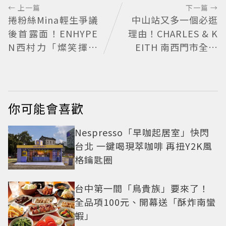
← 上一篇
下一篇 →
捲粉絲Mina輕生爭議
中山站又多一個必逛
後首露面！ENHYPE
理由！CHARLES & K
N西村力「燦笑揮手
EITH 南西門市全新
狀態超好」又遭炎上
改裝 攜手 FLARE
兩派網友戰翻
U、程予希演繹秋季
時尚
你可能會喜歡
Nespresso「早咖起居室」快閃
台北 一鍵喝現萃咖啡 再扭Y2K風
格鑰匙圈
台中第一間「鳥貴族」要來了！
全品項100元、開幕送「酥炸南蠻
蝦」