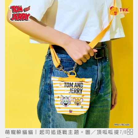
萌寵躲貓貓丨起司追逐戰主題。圖／頂呱呱提
7
/
8