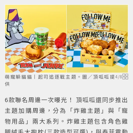
萌寵躲貓貓丨起司追逐戰主題。圖／頂呱呱提
4
/
8
供
6款聯名周邊一次曝光！ 頂呱呱還同步推出
主題加購周邊，分為「炸雞主題」與「寵
物用品」兩大系列。炸雞主題包含角色雞
腿絨毛大抱枕(三款造型可選)，與泰菲震動