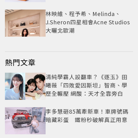
林映維、程予希、Melinda、
J.Sheron四星相會Acne Studios
大曬北歐潮
熱門文章
清純學霸人設翻車？《逐玉》田
曦薇「四敗愛因斯坦」智商、學
歷全輾壓 網酸：天才全靠旁白
李多慧砸85萬牽新車！車牌號碼
暗藏彩蛋 鐵粉秒破解真正用意