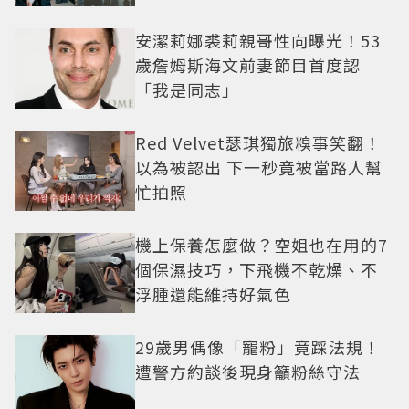
安潔莉娜裘莉親哥性向曝光！53
歲詹姆斯海文前妻節目首度認
「我是同志」
Red Velvet瑟琪獨旅糗事笑翻！
以為被認出 下一秒竟被當路人幫
忙拍照
機上保養怎麼做？空姐也在用的7
個保濕技巧，下飛機不乾燥、不
浮腫還能維持好氣色
29歲男偶像「寵粉」竟踩法規！
遭警方約談後現身籲粉絲守法