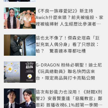
疑框架展開
《不良一族尋愛記2》新主持
Awich什麼來頭？前夫被槍殺、家
裡被槍掃射 人生經歷比參演者還
抓馬！
這也太不像了！傑森史塔森「巨
型充氣人偶分身」看了只想說：
蛤？ 驚喜連本尊都吐槽
G-DRAGON 粉絲必朝聖！迪士尼
《玩具總動員》聯名快閃店來
台，限定商品與打卡亮點公開
這次有鈔能力也沒用！《財閥X刑
警2》安普賢重逢「惡魔教官」鄭
恩彩 首播收視6.1%超第一季開紅