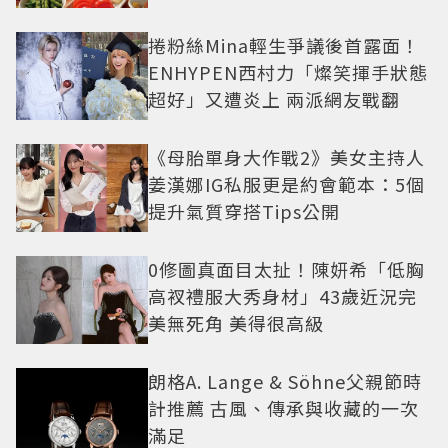
捲粉絲Mina輕生爭議後首露面！
ENHYPEN西村力「燦笑揮手狀態
超好」又遭炎上 兩派網友戰翻
《母胎單身大作戰2》美女主持人
姜漢娜IG私服更是約會範本：5個
提升氣質穿搭Tips公開
0修圖真面目太扯！陳妍希「低胸
高衩禮服大秀身材」43歲近況完
美無死角 美得很高級
朗格A. Lange & Söhne父親節時
計推薦 古風、傳承與收藏的一次
滿足