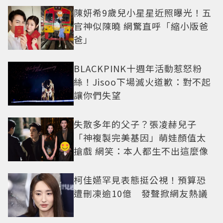
陳妍希9歲兒小星星近照曝光！五
官神似陳曉 網驚直呼「縮小版爸
爸」
BLACKPINK十週年活動惹怒粉
絲！Jisoo下場滅火道歉：對不起
讓你們失望
失散多年的父子？張凌赫兒子
「神複製完美基因」萌娃顏值太
搶戲 網笑：本人都生不出這麼像
柯佳嬿罕見表態挺公視！預算恐
遭刪凍逾10億 發聲掀網友熱議