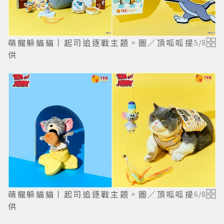
萌寵躲貓貓丨起司追逐戰主題。圖／頂呱呱提
5
/
8
供
萌寵躲貓貓丨起司追逐戰主題。圖／頂呱呱提
6
/
8
供