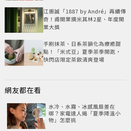
江振誠「1887 by André」再續傳
奇！甫開業摘米其林2星、年度開
業大獎
手刷抹茶、日系茶韻化為療癒甜
點！「米弎豆」夏季茶季開跑，
快閃店限定茶飲清爽登場
網友都在看
水冷、水霧、冰感風扇差在
哪？家電達人揭「夏季降溫小
物」怎麼挑