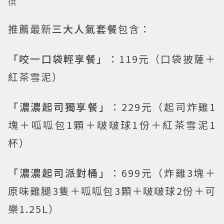
供
推薦最新
三大人氣套餐
包含：
「咬一口袋輕享餐」
：119元（口袋披薩＋
紅茶雪泥）
「濃濃起司獨享餐」
：229元（起司炸雞1
塊＋呱呱包1顆＋啵啵球1份＋紅茶雪泥1
杯）
「濃濃起司派對桶」
：699元（炸雞3塊＋
原味雞腿3隻＋呱呱包3顆＋啵啵球2份＋可
樂1.25L）