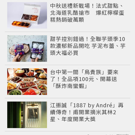
中秋送禮新戰場！法式甜點、
北海道乳酪搶市 爆紅檸檬蛋
糕熱銷破萬顆
甜芋控別錯過！全聯芋頭季10
款濃郁新品開吃 芋泥布蕾、芋
頭大福必買
台中第一間「鳥貴族」要來
了！全品項100元、開幕送
「酥炸南蠻蝦」
江振誠「1887 by André」再
續傳奇！甫開業摘米其林2
星、年度開業大獎