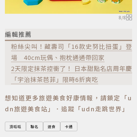
8
/
8
編輯推薦
粉絲尖叫！藏壽司「16款史努比扭蛋」登
場 40cm玩偶、抱枕通通帶回家
2天限定抹茶控衝了！ 日本甜點名店周年慶
「宇治抹茶芭菲」限時6折爽吃
想知道更多旅遊美食好康情報，請鎖定「u
dn旅遊美食站」
．追蹤「udn走跳世界」
頂呱呱
聯名
速食
卡通