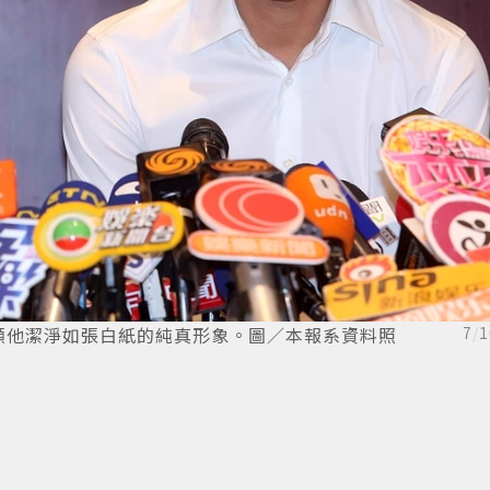
顯他潔淨如張白紙的純真形象。圖／本報系資料照
7
/
1