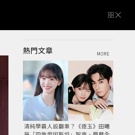
熱門文章
MORE
清純學霸人設翻車？《逐玉》田曦
薇「四敗愛因斯坦」智商、學歷全