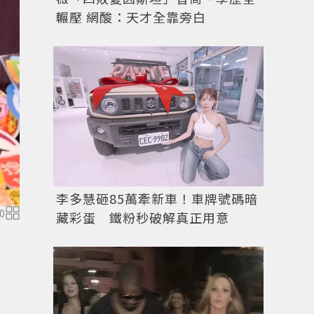
輾壓 網酸：天才全靠旁白
李多慧砸85萬牽新車！車牌號碼暗
0
藏彩蛋 鐵粉秒破解真正用意
藝人柯震東（右）穿雪白襯衫和黑色西裝褲，凸顯他潔