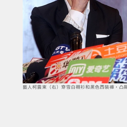
藝人柯震東（右）穿雪白襯衫和黑色西裝褲，凸