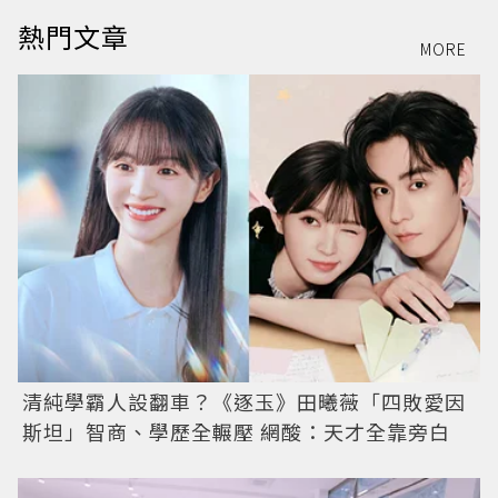
熱門文章
MORE
清純學霸人設翻車？《逐玉》田曦薇「四敗愛因
斯坦」智商、學歷全輾壓 網酸：天才全靠旁白