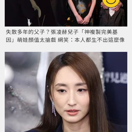
失散多年的父子？張凌赫兒子「神複製完美基
因」萌娃顏值太搶戲 網笑：本人都生不出這麼像