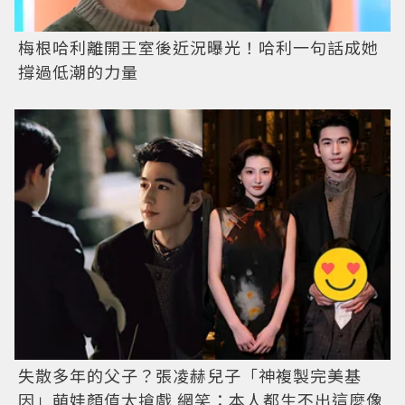
梅根哈利離開王室後近況曝光！哈利一句話成她
撐過低潮的力量
失散多年的父子？張凌赫兒子「神複製完美基
因」萌娃顏值太搶戲 網笑：本人都生不出這麼像