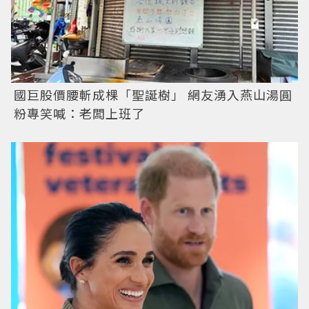
國巨股價腰斬成棵「聖誕樹」 網友湧入燕山湯圓
粉專笑喊：老闆上班了