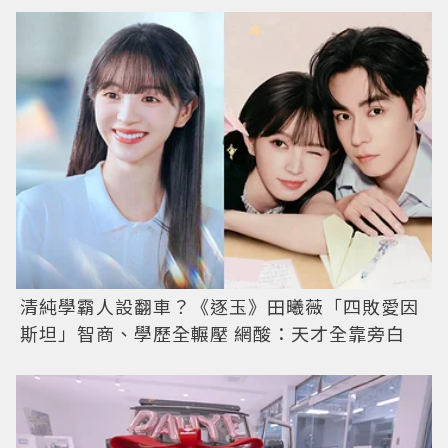
清純學霸人設翻車？《逐玉》田曦薇「四敗愛因
斯坦」智商、學歷全輾壓 網酸：天才全靠旁白