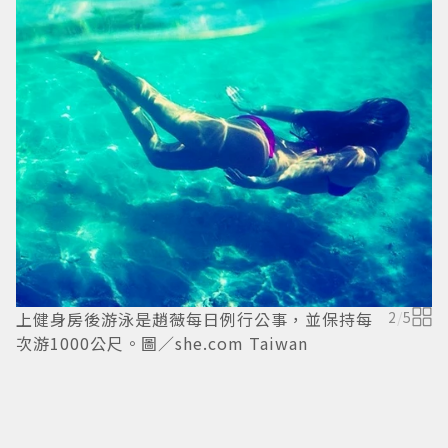
趙
T
上健身房後游泳是趙薇每日例行公事，並保持每
2
/
5
次游1000公尺。圖／she.com Taiwan