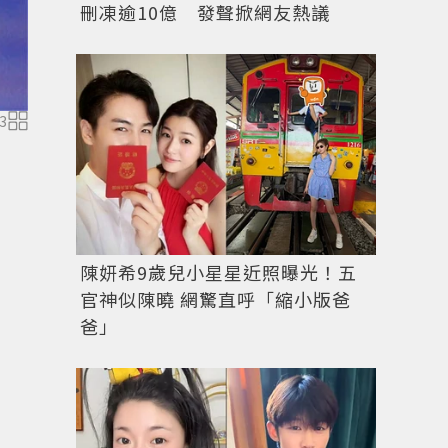
刪凍逾10億 發聲掀網友熱議
3
陳妍希9歲兒小星星近照曝光！五
官神似陳曉 網驚直呼「縮小版爸
爸」
最近某國際時尚雜誌中文版找來了柯震東和爸爸柯耀宗
評價。圖／聯合報資料照