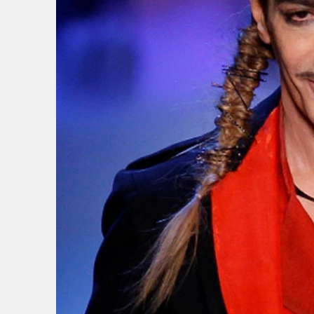
2
/
3