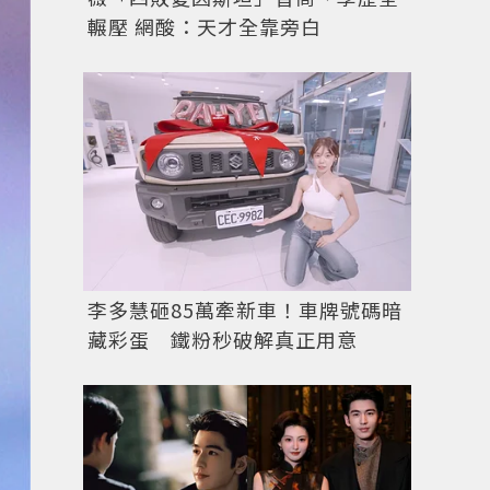
輾壓 網酸：天才全靠旁白
李多慧砸85萬牽新車！車牌號碼暗
藏彩蛋 鐵粉秒破解真正用意