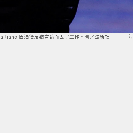
n Galliano 因酒後反猶言論而丟了工作。圖／法新社
3
/