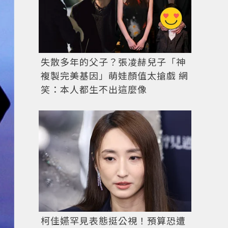
失散多年的父子？張凌赫兒子「神
複製完美基因」萌娃顏值太搶戲 網
笑：本人都生不出這麼像
柯佳嬿罕見表態挺公視！預算恐遭