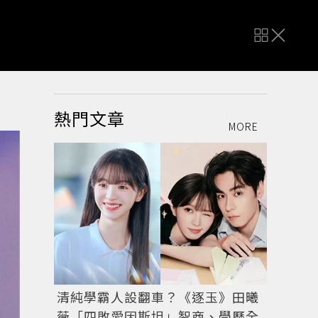
熱門文章
MORE
清純學霸人設翻車？《逐玉》田曦
薇「四敗愛因斯坦」智商、學歷全