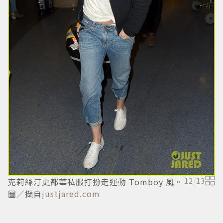
克莉絲汀史都華私服打扮走運動 Tomboy 風。
12
/
13
圖／擷自
justjared.com
l