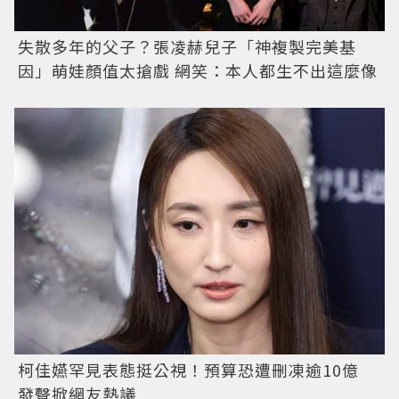
失散多年的父子？張凌赫兒子「神複製完美基
因」萌娃顏值太搶戲 網笑：本人都生不出這麼像
柯佳嬿罕見表態挺公視！預算恐遭刪凍逾10億
發聲掀網友熱議