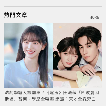
熱門文章
MORE
清純學霸人設翻車？《逐玉》田曦薇「四敗愛因
斯坦」智商、學歷全輾壓 網酸：天才全靠旁白