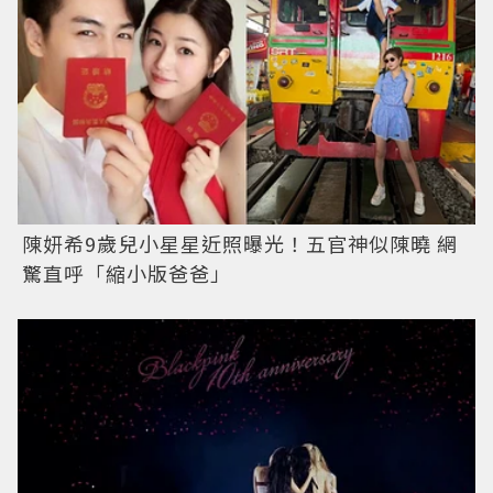
陳妍希9歲兒小星星近照曝光！五官神似陳曉 網
驚直呼「縮小版爸爸」