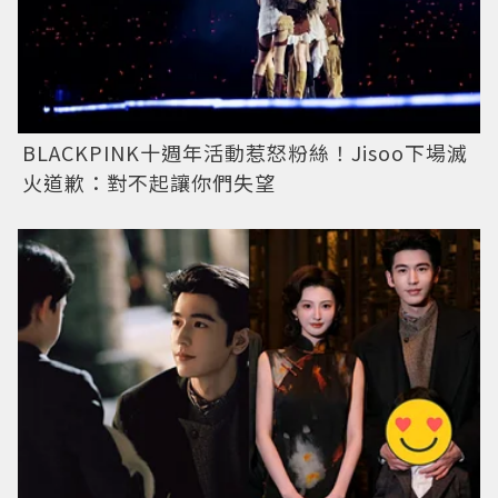
BLACKPINK十週年活動惹怒粉絲！Jisoo下場滅
火道歉：對不起讓你們失望