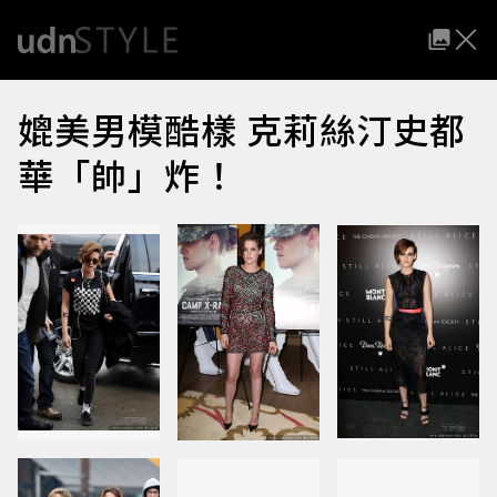
媲美男模酷樣 克莉絲汀史都
華「帥」炸！