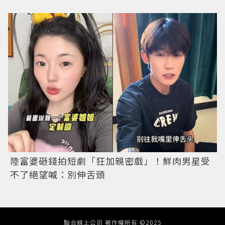
陸富婆砸錢拍短劇「狂加親密戲」！鮮肉男星受
不了絕望喊：別伸舌頭
聯合線上公司 著作權所有 ©2025