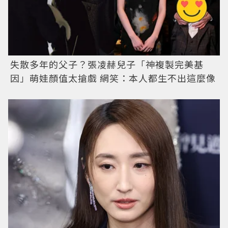
失散多年的父子？張凌赫兒子「神複製完美基
因」萌娃顏值太搶戲 網笑：本人都生不出這麼像