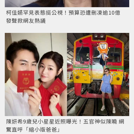
柯佳嬿罕見表態挺公視！預算恐遭刪凍逾10億
發聲掀網友熱議
陳妍希9歲兒小星星近照曝光！五官神似陳曉 網
驚直呼「縮小版爸爸」