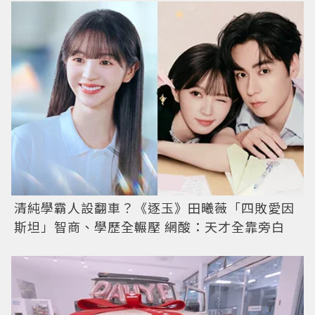
清純學霸人設翻車？《逐玉》田曦薇「四敗愛因
斯坦」智商、學歷全輾壓 網酸：天才全靠旁白