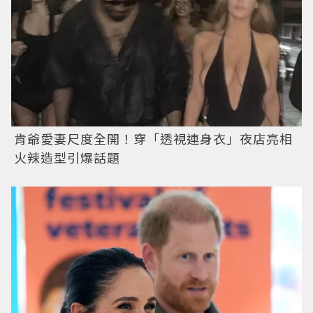
肯爺愛妻尺度全開！穿「透視連身衣」夜店亮相
火辣造型引爆話題