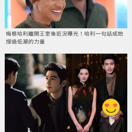
梅根哈利離開王室後近況曝光！哈利一句話成她
撐過低潮的力量