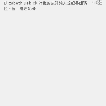
Elizabeth Debicki冷豔的氣質讓人想起魯妮瑪
4
/
9
拉。圖／達志影像