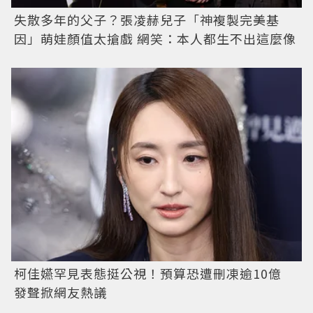
失散多年的父子？張凌赫兒子「神複製完美基
因」萌娃顏值太搶戲 網笑：本人都生不出這麼像
柯佳嬿罕見表態挺公視！預算恐遭刪凍逾10億
發聲掀網友熱議