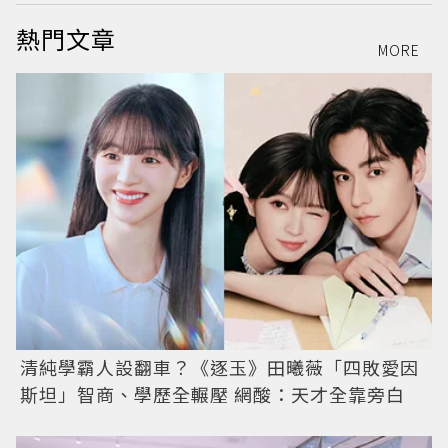
熱門文章
MORE
清純學霸人設翻車？《逐玉》田曦薇「四敗愛因
斯坦」智商、學歷全輾壓 網酸：天才全靠旁白