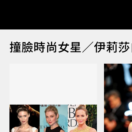
撞臉時尚女星／伊莉莎白 