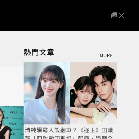
熱門文章
MORE
清純學霸人設翻車？《逐玉》田曦
薇「四敗愛因斯坦」智商、學歷全