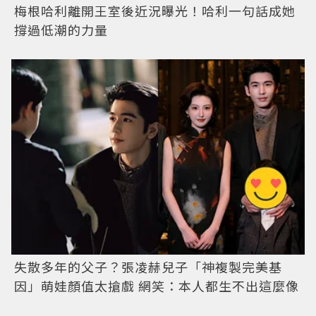
梅根哈利離開王室後近況曝光！哈利一句話成她
撐過低潮的力量
失散多年的父子？張凌赫兒子「神複製完美基
因」萌娃顏值太搶戲 網笑：本人都生不出這麼像