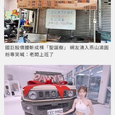
國巨股價腰斬成棵「聖誕樹」 網友湧入燕山湯圓
粉專笑喊：老闆上班了