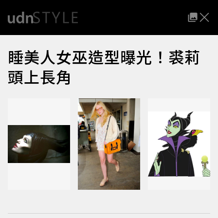
睡美人女巫造型曝光！裘莉
頭上長角