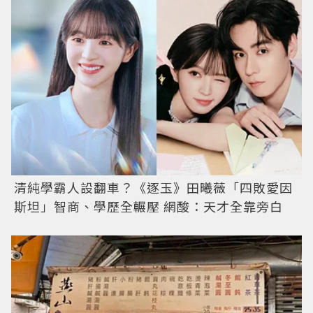
清純學霸人設翻車？《逐玉》田曦薇「四敗愛因
斯坦」智商、學歷全輾壓 網酸：天才全靠旁白