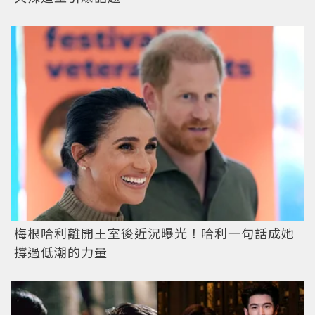
梅根哈利離開王室後近況曝光！哈利一句話成她
撐過低潮的力量