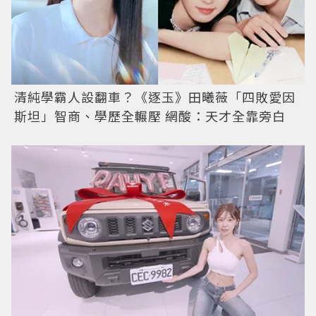
清純學霸人設翻車？《逐玉》田曦薇「四敗愛因
斯坦」智商、學歷全輾壓 網酸：天才全靠旁白