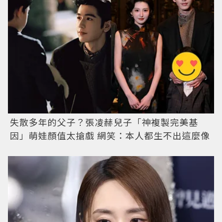
失散多年的父子？張凌赫兒子「神複製完美基
因」萌娃顏值太搶戲 網笑：本人都生不出這麼像