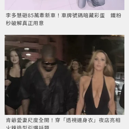
李多慧砸85萬牽新車！車牌號碼暗藏彩蛋 鐵粉
秒破解真正用意
肯爺愛妻尺度全開！穿「透視連身衣」夜店亮相
火辣造型引爆話題