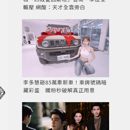
輾壓 網酸：天才全靠旁白
李多慧砸85萬牽新車！車牌號碼暗
藏彩蛋 鐵粉秒破解真正用意
由製表大師寶璣（Abraham-Louis Breguet）先生
Subscription腕表的製作靈感。圖／Breguet提供