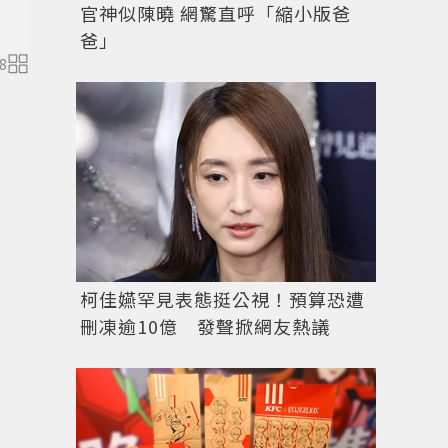
官神似陳曉 網驚直呼「縮小版爸
爸」
8
柯佳嬿罕見表態挺公視！預算恐遭
刪凍逾10億 發聲掀網友熱議