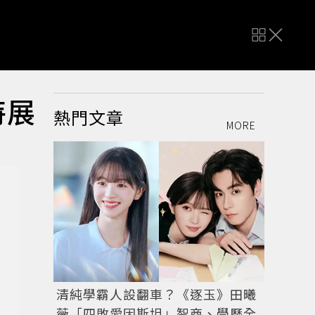
特展
熱門文章
MORE
清純學霸人設翻車？《逐玉》田曦
薇「四敗愛因斯坦」智商、學歷全