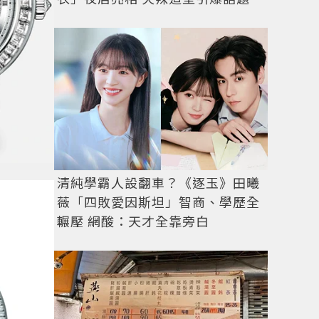
清純學霸人設翻車？《逐玉》田曦
薇「四敗愛因斯坦」智商、學歷全
輾壓 網酸：天才全靠旁白