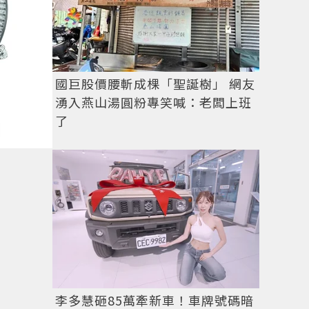
國巨股價腰斬成棵「聖誕樹」 網友
湧入燕山湯圓粉專笑喊：老闆上班
了
李多慧砸85萬牽新車！車牌號碼暗