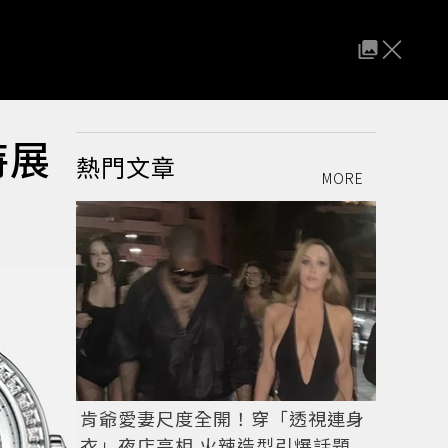
特展
熱門文章
MORE
肯爺愛妻尺度全開！穿「透視連身
衣」夜店亮相 火辣造型引爆話題