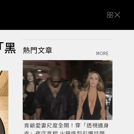
「黑
熱門文章
MORE
肯爺愛妻尺度全開！穿「透視連身
衣」夜店亮相 火辣造型引爆話題