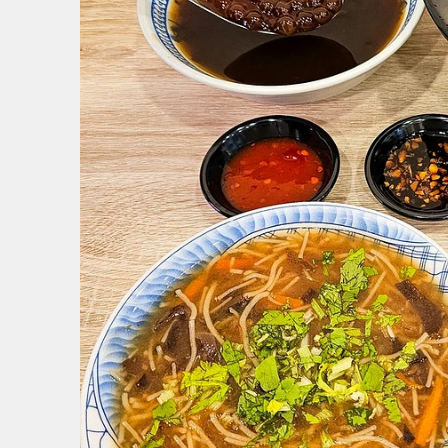
1
/
9