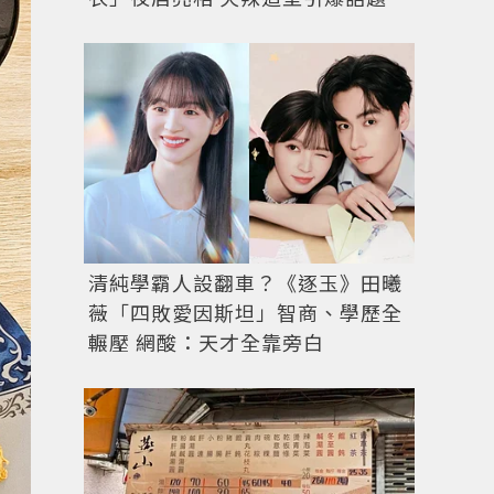
清純學霸人設翻車？《逐玉》田曦
薇「四敗愛因斯坦」智商、學歷全
輾壓 網酸：天才全靠旁白