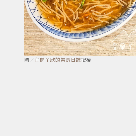
圖／
宜蘭ㄚ欣的美食日誌
授權