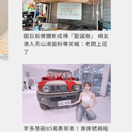
國巨股價腰斬成棵「聖誕樹」 網友
湧入燕山湯圓粉專笑喊：老闆上班
了
9
圖／
宜蘭ㄚ欣的美食日誌
授權
李多慧砸85萬牽新車！車牌號碼暗