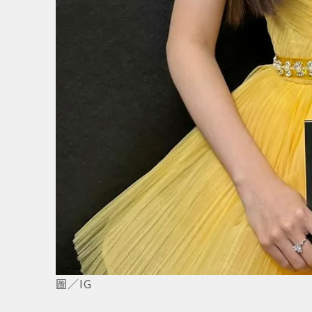
5
/
6
圖／IG