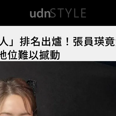
人」排名出爐！張員瑛竟
王地位難以撼動