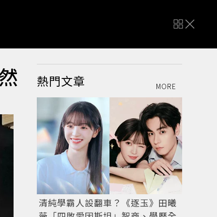
然
熱門文章
MORE
清純學霸人設翻車？《逐玉》田曦
薇「四敗愛因斯坦」智商、學歷全