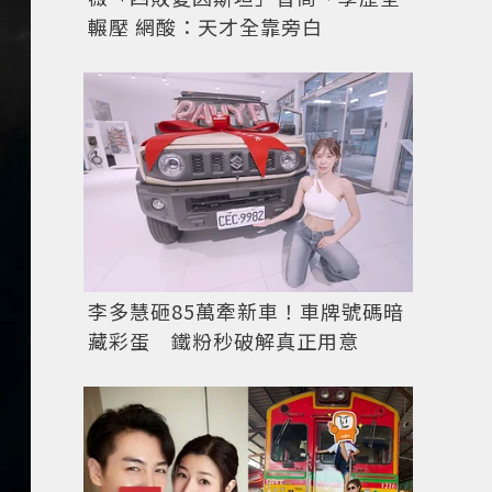
輾壓 網酸：天才全靠旁白
李多慧砸85萬牽新車！車牌號碼暗
藏彩蛋 鐵粉秒破解真正用意
圖／IG