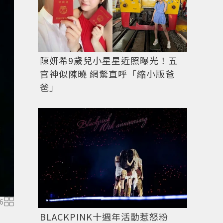
陳妍希9歲兒小星星近照曝光！五
官神似陳曉 網驚直呼「縮小版爸
爸」
6
BLACKPINK十週年活動惹怒粉