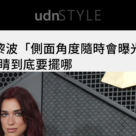
黎波「側面角度隨時會曝
睛到底要擺哪