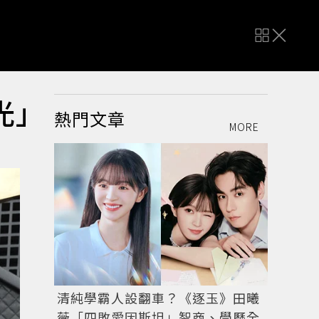
光」
熱門文章
MORE
清純學霸人設翻車？《逐玉》田曦
薇「四敗愛因斯坦」智商、學歷全