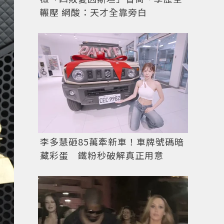
輾壓 網酸：天才全靠旁白
李多慧砸85萬牽新車！車牌號碼暗
藏彩蛋 鐵粉秒破解真正用意
圖／美聯社