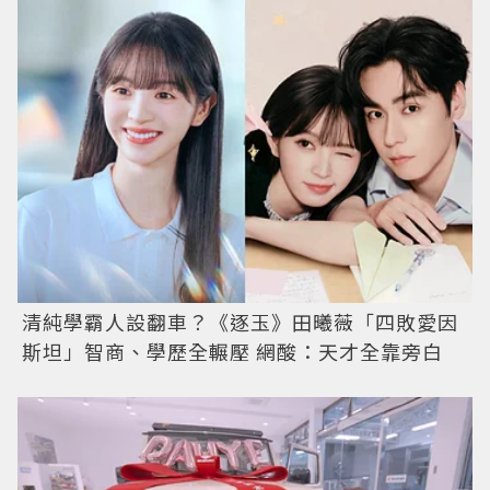
清純學霸人設翻車？《逐玉》田曦薇「四敗愛因
斯坦」智商、學歷全輾壓 網酸：天才全靠旁白