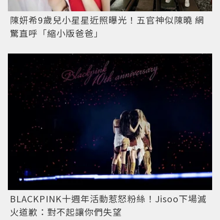
陳妍希9歲兒小星星近照曝光！五官神似陳曉 網
驚直呼「縮小版爸爸」
BLACKPINK十週年活動惹怒粉絲！Jisoo下場滅
火道歉：對不起讓你們失望