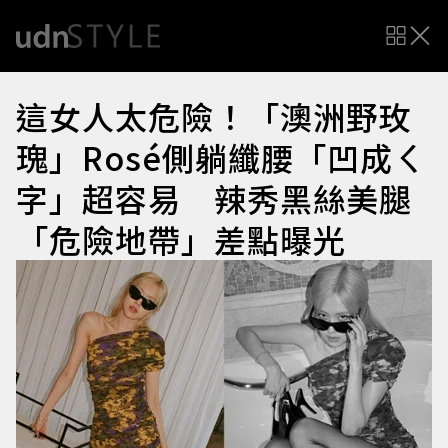
這女人太危險！「澳洲野玫
瑰」Rosé側躺纖腰「凹成ㄑ
字」超容易 辣秀黑絲美腿
「危險地帶」差點曝光