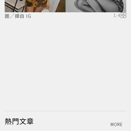
圖／擷自 IG
1
/
4
圖
熱門文章
MORE