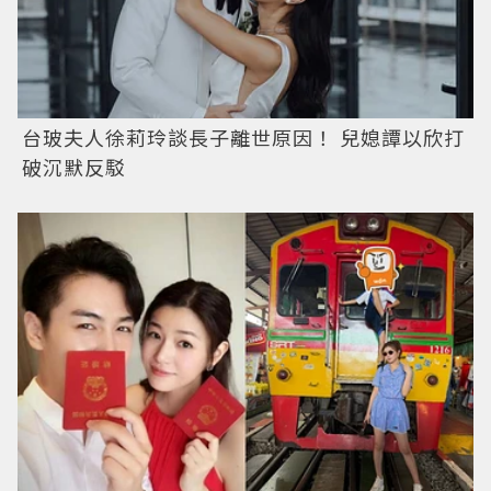
台玻夫人徐莉玲談長子離世原因！ 兒媳譚以欣打
破沉默反駁