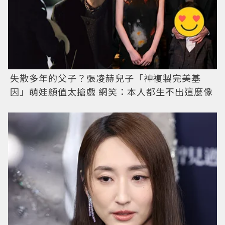
失散多年的父子？張凌赫兒子「神複製完美基
因」萌娃顏值太搶戲 網笑：本人都生不出這麼像