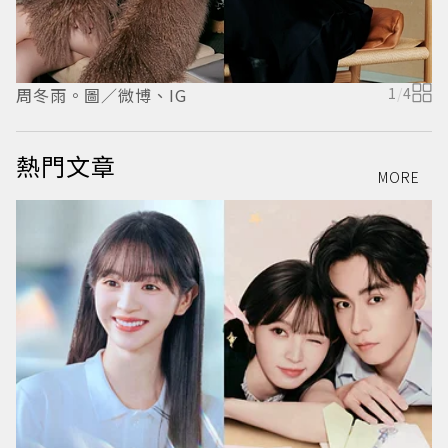
周冬雨。圖／微博、IG
1
/
4
周
熱門文章
MORE