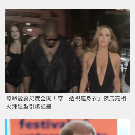
肯爺愛妻尺度全開！穿「透視連身衣」夜店亮相
火辣造型引爆話題