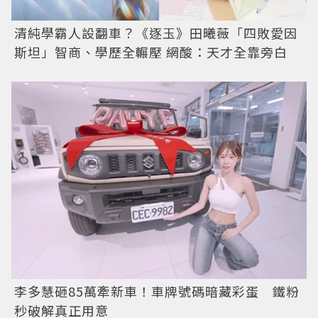
清純學霸人設翻車？《逐玉》田曦薇「四敗愛因
斯坦」智商、學歷全輾壓 網酸：天才全靠旁白
李多慧砸85萬牽新車！車牌號碼暗藏彩蛋 鐵粉
秒破解真正用意