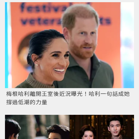
梅根哈利離開王室後近況曝光！哈利一句話成她
撐過低潮的力量