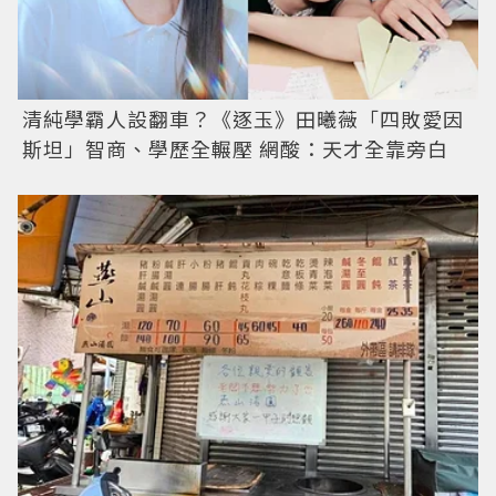
清純學霸人設翻車？《逐玉》田曦薇「四敗愛因
斯坦」智商、學歷全輾壓 網酸：天才全靠旁白