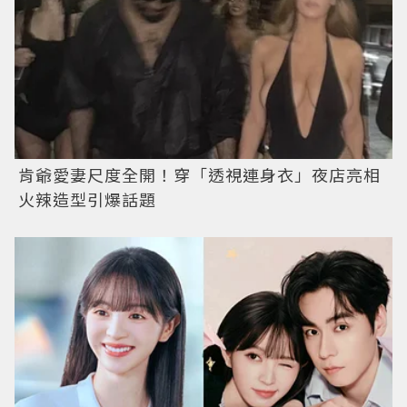
肯爺愛妻尺度全開！穿「透視連身衣」夜店亮相
火辣造型引爆話題