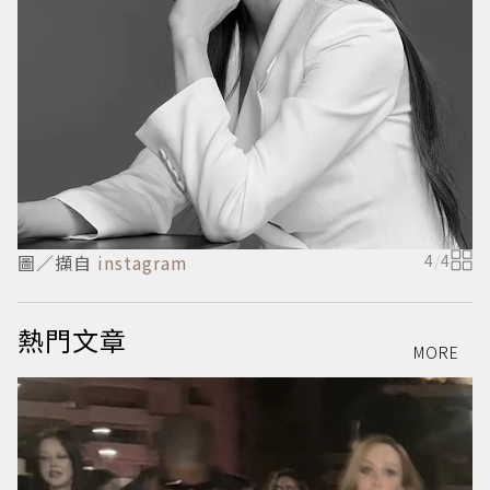
圖
圖／擷自
instagram
4
/
4
熱門文章
MORE