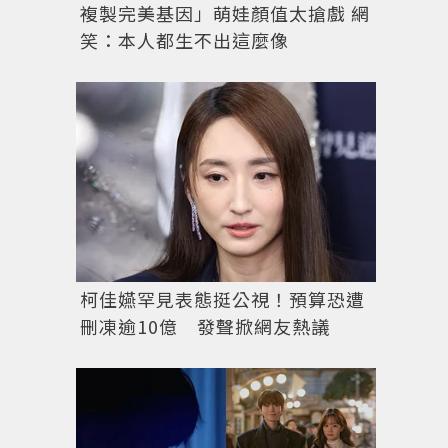
複製完美基因」萌娃顏值太搶戲 網
笑：本人都生不出這麼像
柯佳嬿罕見表態挺公視！預算恐遭
刪凍逾10億 發聲掀網友熱議