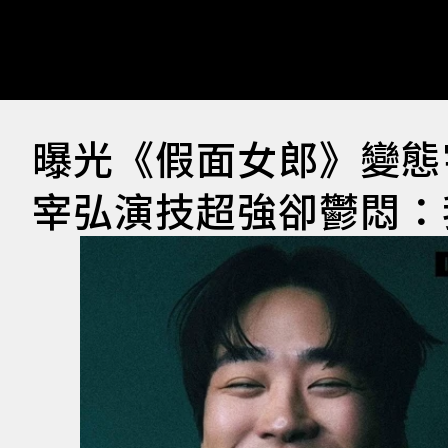
曝光《假面女郎》變態
宰弘演技超強卻鬱悶：