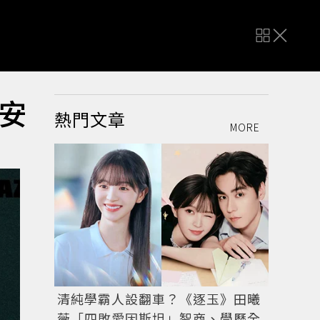
安
熱門文章
MORE
清純學霸人設翻車？《逐玉》田曦
薇「四敗愛因斯坦」智商、學歷全