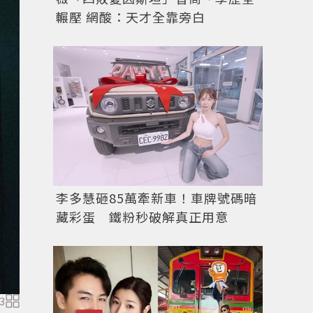
輾壓 網酸：天才全靠旁白
李多慧砸85萬牽新車！車牌號碼暗
藏彩蛋 鐵粉秒破解真正用意
3
安宰弘演活「朱悟南」這個角色。圖／IG