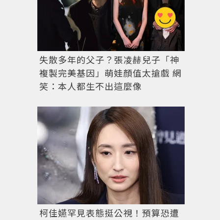
失散多年的父子？張凌赫兒子「神
複製完美基因」萌娃顏值太搶戲 網
笑：本人都生不出這麼像
柯佳嬿罕見表態挺公視！預算恐遭