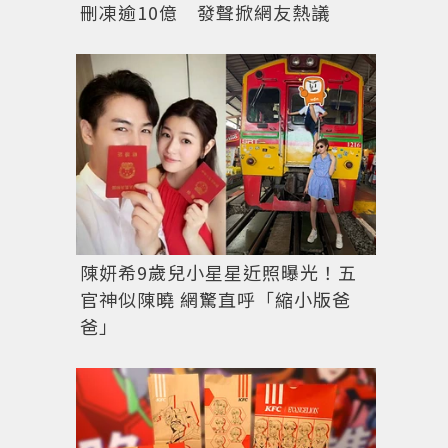
刪凍逾10億 發聲掀網友熱議
陳妍希9歲兒小星星近照曝光！五
官神似陳曉 網驚直呼「縮小版爸
爸」