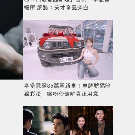
輾壓 網酸：天才全靠旁白
李多慧砸85萬牽新車！車牌號碼暗
藏彩蛋 鐵粉秒破解真正用意