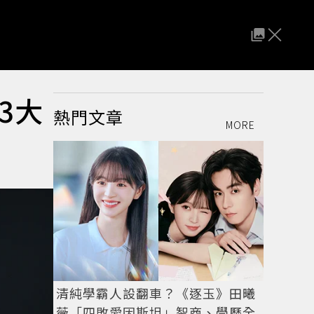
3大
熱門文章
MORE
清純學霸人設翻車？《逐玉》田曦
薇「四敗愛因斯坦」智商、學歷全