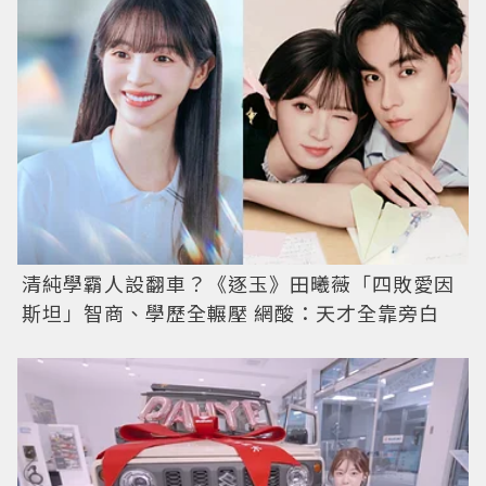
清純學霸人設翻車？《逐玉》田曦薇「四敗愛因
斯坦」智商、學歷全輾壓 網酸：天才全靠旁白