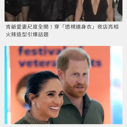
肯爺愛妻尺度全開！穿「透視連身衣」夜店亮相
火辣造型引爆話題