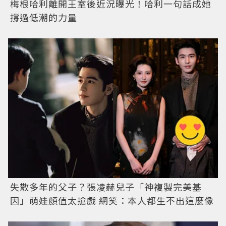
梅根哈利離開王室後近況曝光！哈利一句話成她
撐過低潮的力量
失散多年的父子？張凌赫兒子「神複製完美基
因」萌娃顏值太搶戲 網笑：本人都生不出這麼像