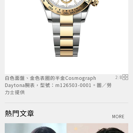
2
D
白色面盤、金色表圈的半金Cosmograph
2
/
8
Daytona腕表，型號：m126503-0001。圖／勞
力士提供
熱門文章
MORE