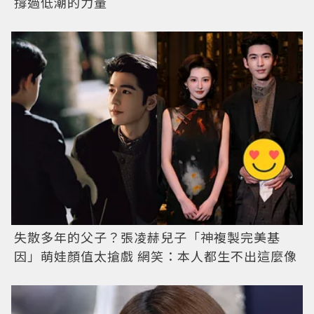
撐過低潮的力量
失散多年的父子？張凌赫兒子「神複製完美基
因」萌娃顏值太搶戲 網笑：本人都生不出這麼像