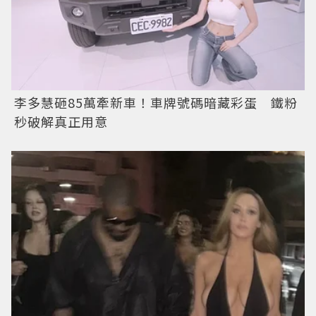
李多慧砸85萬牽新車！車牌號碼暗藏彩蛋 鐵粉
秒破解真正用意