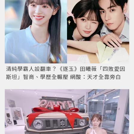
清純學霸人設翻車？《逐玉》田曦薇「四敗愛因
斯坦」智商、學歷全輾壓 網酸：天才全靠旁白