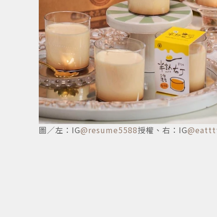
7
/
7
圖／左：IG
@resume5588
授權、右：IG
@eattt