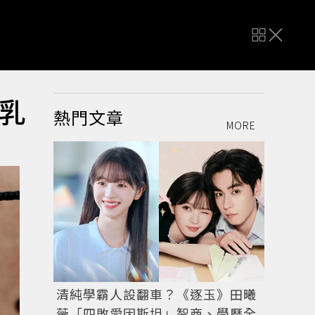
乳
熱門文章
MORE
清純學霸人設翻車？《逐玉》田曦
薇「四敗愛因斯坦」智商、學歷全