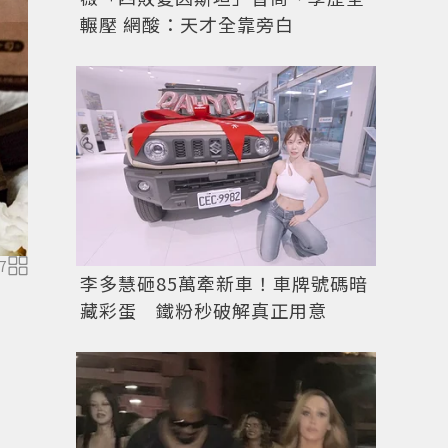
輾壓 網酸：天才全靠旁白
7
李多慧砸85萬牽新車！車牌號碼暗
藏彩蛋 鐵粉秒破解真正用意
圖／
葡吉麵包店粉絲頁