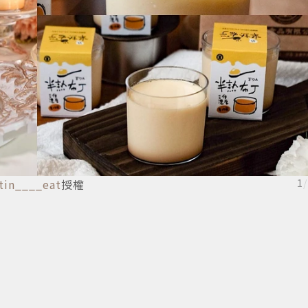
tin____eat
授權
1
/