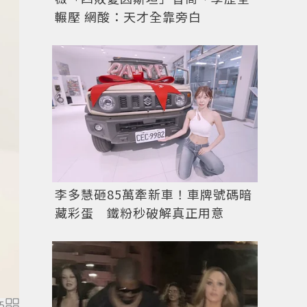
輾壓 網酸：天才全靠旁白
李多慧砸85萬牽新車！車牌號碼暗
藏彩蛋 鐵粉秒破解真正用意
圖／儂儂提供 source：Wenzday
5