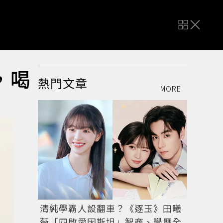
，喝
熱門文章
MORE
清純學霸人設翻車？《逐玉》田曦
薇「四敗愛因斯坦」智商、學歷全