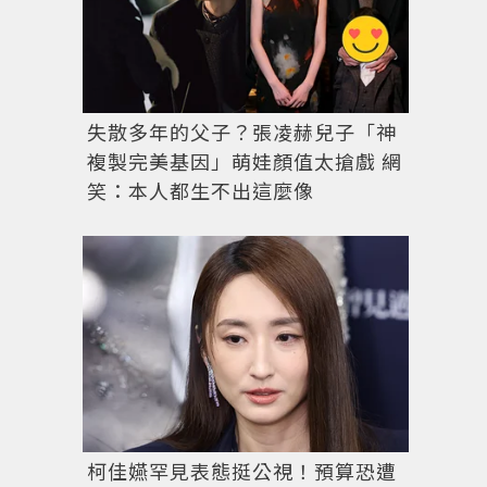
失散多年的父子？張凌赫兒子「神
複製完美基因」萌娃顏值太搶戲 網
笑：本人都生不出這麼像
柯佳嬿罕見表態挺公視！預算恐遭