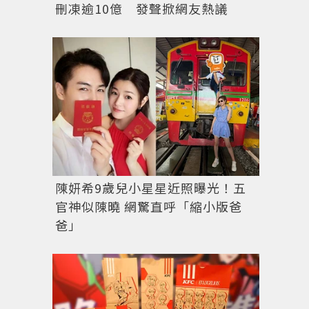
刪凍逾10億 發聲掀網友熱議
陳妍希9歲兒小星星近照曝光！五
官神似陳曉 網驚直呼「縮小版爸
爸」