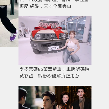
輾壓 網酸：天才全靠旁白
李多慧砸85萬牽新車！車牌號碼暗
藏彩蛋 鐵粉秒破解真正用意