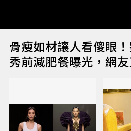
骨瘦如材讓人看傻眼！
秀前減肥餐曝光，網友