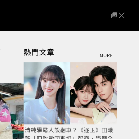
場秀
熱門文章
MORE
清純學霸人設翻車？《逐玉》田曦
薇「四敗愛因斯坦」智商、學歷全