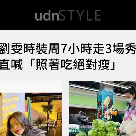
劉雯時裝周7小時走3
直喊「照著吃絕對瘦」