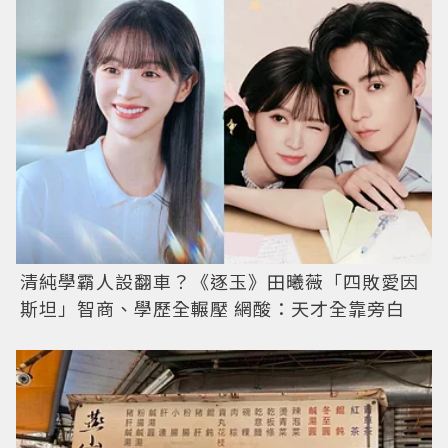
清純學霸人設翻車？《逐玉》田曦薇「四敗愛因
斯坦」智商、學歷全輾壓 網酸：天才全靠旁白