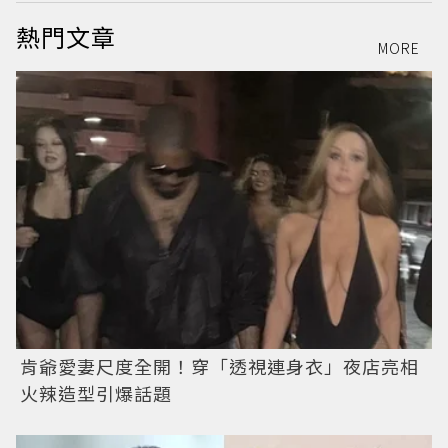
熱門文章
MORE
肯爺愛妻尺度全開！穿「透視連身衣」夜店亮相
火辣造型引爆話題