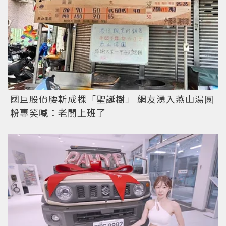
國巨股價腰斬成棵「聖誕樹」 網友湧入燕山湯圓
粉專笑喊：老闆上班了