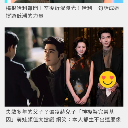
梅根哈利離開王室後近況曝光！哈利一句話成她
撐過低潮的力量
失散多年的父子？張凌赫兒子「神複製完美基
因」萌娃顏值太搶戲 網笑：本人都生不出這麼像