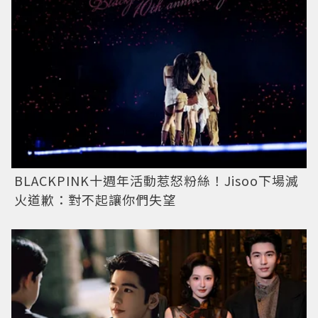
BLACKPINK十週年活動惹怒粉絲！Jisoo下場滅
火道歉：對不起讓你們失望