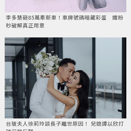
李多慧砸85萬牽新車！車牌號碼暗藏彩蛋 鐵粉
秒破解真正用意
台玻夫人徐莉玲談長子離世原因！ 兒媳譚以欣打