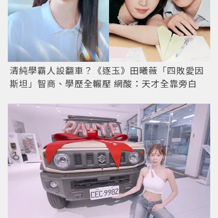
清純學霸人設翻車？《逐玉》田曦薇「四敗愛因
斯坦」智商、學歷全輾壓 網酸：天才全靠旁白