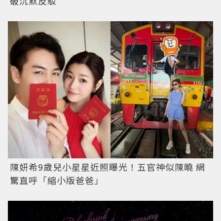
破沉默反駁
陳妍希9歲兒小星星近照曝光！五官神似陳曉 網
驚直呼「縮小版爸爸」