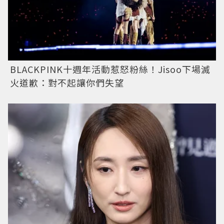
BLACKPINK十週年活動惹怒粉絲！Jisoo下場滅
火道歉：對不起讓你們失望