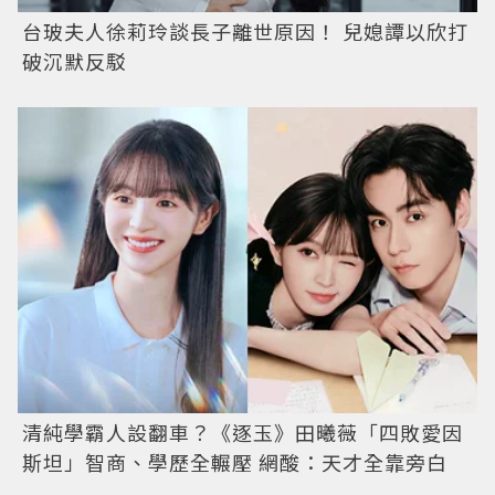
台玻夫人徐莉玲談長子離世原因！ 兒媳譚以欣打
破沉默反駁
清純學霸人設翻車？《逐玉》田曦薇「四敗愛因
斯坦」智商、學歷全輾壓 網酸：天才全靠旁白