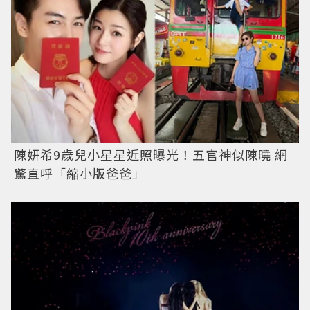
陳妍希9歲兒小星星近照曝光！五官神似陳曉 網
驚直呼「縮小版爸爸」