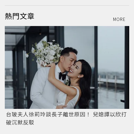
熱門文章
MORE
台玻夫人徐莉玲談長子離世原因！ 兒媳譚以欣打
破沉默反駁