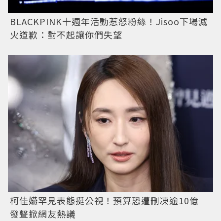
BLACKPINK十週年活動惹怒粉絲！Jisoo下場滅
火道歉：對不起讓你們失望
柯佳嬿罕見表態挺公視！預算恐遭刪凍逾10億
發聲掀網友熱議