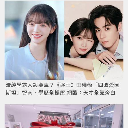
清純學霸人設翻車？《逐玉》田曦薇「四敗愛因
斯坦」智商、學歷全輾壓 網酸：天才全靠旁白