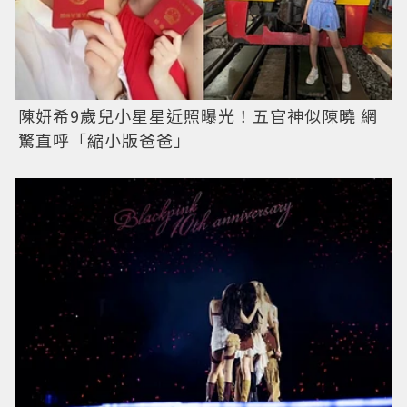
陳妍希9歲兒小星星近照曝光！五官神似陳曉 網
驚直呼「縮小版爸爸」