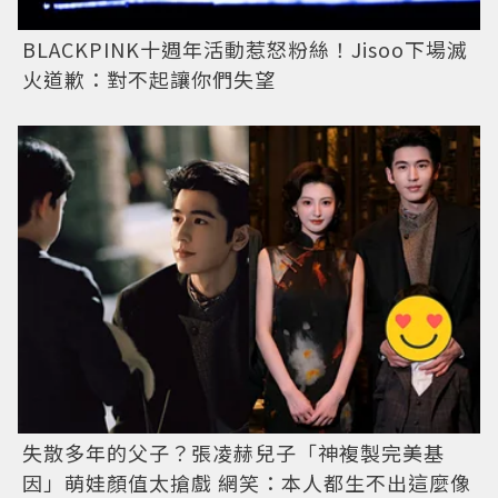
BLACKPINK十週年活動惹怒粉絲！Jisoo下場滅
火道歉：對不起讓你們失望
失散多年的父子？張凌赫兒子「神複製完美基
因」萌娃顏值太搶戲 網笑：本人都生不出這麼像