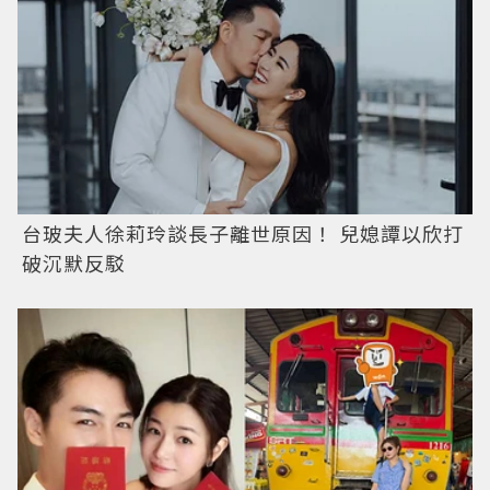
台玻夫人徐莉玲談長子離世原因！ 兒媳譚以欣打
破沉默反駁