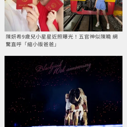
陳妍希9歲兒小星星近照曝光！五官神似陳曉 網
驚直呼「縮小版爸爸」